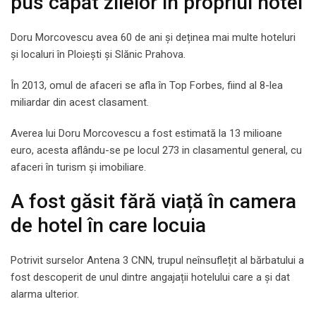
pus capăt zilelor în propriul hotel
Doru Morcovescu avea 60 de ani şi deținea mai multe hoteluri
și localuri în Ploiești şi Slănic Prahova.
În 2013, omul de afaceri se afla în Top Forbes, fiind al 8-lea
miliardar din acest clasament.
Averea lui Doru Morcovescu a fost estimată la 13 milioane
euro, acesta aflându-se pe locul 273 in clasamentul general, cu
afaceri în turism și imobiliare.
A fost găsit fără viață în camera
de hotel în care locuia
Potrivit surselor Antena 3 CNN, trupul neînsuflețit al bărbatului a
fost descoperit de unul dintre angajații hotelului care a și dat
alarma ulterior.