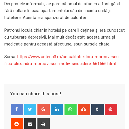
Din primele informații, se pare că omul de afaceri a fost găsit
fără suflare în baia apartamentului său din incinta unității
hoteliere. Acesta era spânzurat de calorifer.
Patronul locuia chiar în hotelul pe care îl deținea și era cunoscut
cu tulburare depresivă. Mai mult decât atât, acesta urma și
medicație pentru această afecțiune, spun sursele citate.
Sursa:
https://www.antena3.ro/actualitate/doru-morcovescu-
fiica-alexandra-morcovescu-motiv-sinucidere-661566.html
.
You can share this post!
Google+
LinkedIn
Whatsapp
StumbleUpon
Tumblr
Pinter
Reddit
Share
Print
via