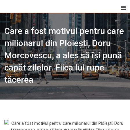
Skip
to
content
Care a fost motivul pentru care
milionarul din Ploiești, Doru
Morcovescu, a ales să își pună
capăt zilelor. Fiica lui rupe
tăcerea