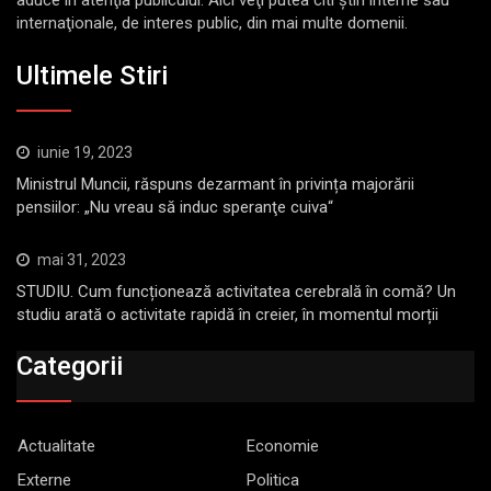
aduce în atenţia publicului. Aici veţi putea citi ştiri interne sau
internaţionale, de interes public, din mai multe domenii.
Ultimele Stiri
iunie 19, 2023
Ministrul Muncii, răspuns dezarmant în privința majorării
pensiilor: „Nu vreau să induc speranţe cuiva“
mai 31, 2023
STUDIU. Cum funcționează activitatea cerebrală în comă? Un
studiu arată o activitate rapidă în creier, în momentul morții
Categorii
Actualitate
Economie
Externe
Politica