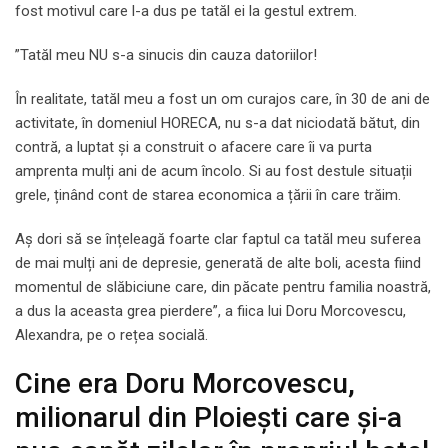
fost motivul care l-a dus pe tatăl ei la gestul extrem.
”Tatăl meu NU s-a sinucis din cauza datoriilor!
În realitate, tatăl meu a fost un om curajos care, în 30 de ani de
activitate, în domeniul HORECA, nu s-a dat niciodată bătut, din
contră, a luptat și a construit o afacere care îi va purta
amprenta mulți ani de acum încolo. Si au fost destule situații
grele, ținând cont de starea economica a țării în care trăim.
Aș dori să se înțeleagă foarte clar faptul ca tatăl meu suferea
de mai mulți ani de depresie, generată de alte boli, acesta fiind
momentul de slăbiciune care, din păcate pentru familia noastră,
a dus la aceasta grea pierdere”, a fiica lui Doru Morcovescu,
Alexandra, pe o rețea socială.
Cine era Doru Morcovescu,
milionarul din Ploiești care și-a