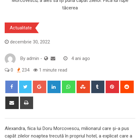
Actualitate
decembrie 30, 2022
By
admin
-
4 ani ago
0
234
1 minute read
Google+
LinkedIn
Whatsapp
StumbleUpon
Tumblr
Pinterest
Red
Share
Print
via
Email
Alexandra, fiica lui Doru Morcovescu, milionarul care și-a pus
capăt zilelor noaptea trecută în propriul hotel, a explicat care a