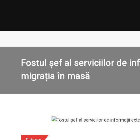
Skip
to
content
Fostul șef al serviciilor de i
migrația în masă
Externe