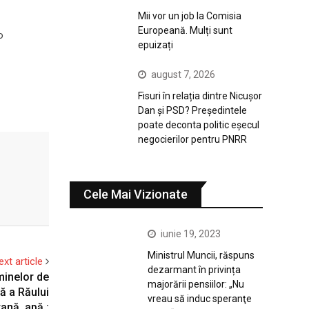
Mii vor un job la Comisia
Europeană. Mulți sunt
o
epuizați
august 7, 2026
Fisuri în relația dintre Nicușor
Dan și PSD? Președintele
poate deconta politic eșecul
negocierilor pentru PNRR
Cele Mai Vizionate
iunie 19, 2023
Ministrul Muncii, răspuns
ext article
dezarmant în privința
minelor de
majorării pensiilor: „Nu
lă a Răului
vreau să induc speranţe
rană, apă :