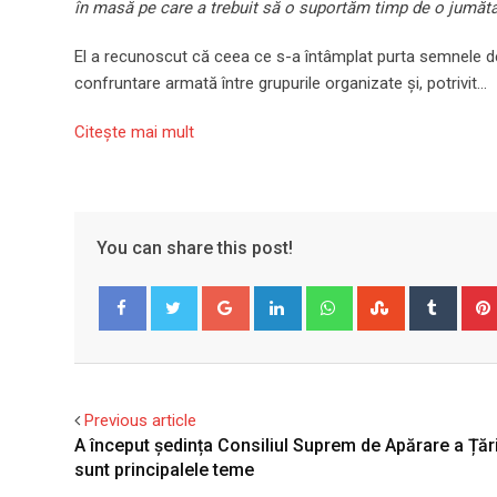
în masă pe care a trebuit să o suportăm timp de o jumăt
El a recunoscut că ceea ce s-a întâmplat purta semnele de „
confruntare armată între grupurile organizate și, potrivit…
Citeşte mai mult
You can share this post!
Google+
LinkedIn
Whatsapp
StumbleUpo
Tumbl
Facebook
Twitter
Previous article
A început ședința Consiliul Suprem de Apărare a Țări
sunt principalele teme