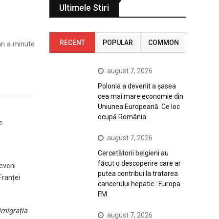
Ultimele Stiri
RECENT
POPULAR
COMMON
n a minute
august 7, 2026
Polonia a devenit a șasea
cea mai mare economie din
Uniunea Europeană. Ce loc
ocupă România
e.
august 7, 2026
Cercetătorii belgieni au
făcut o descoperire care ar
reveni
putea contribui la tratarea
Franței
cancerului hepatic : Europa
FM
imigrația
august 7, 2026