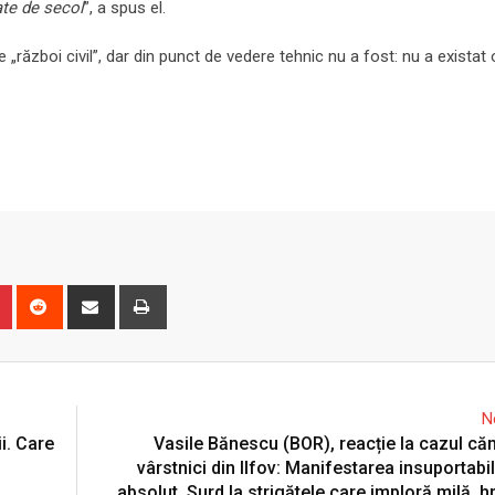
ate de secol
”, a spus el.
război civil”, dar din punct de vedere tehnic nu a fost: nu a existat 
n
r
Pinterest
Reddit
Share
Print
via
Email
N
i. Care
Vasile Bănescu (BOR), reacție la cazul că
vârstnici din Ilfov: Manifestarea insuportabi
absolut. Surd la strigătele care imploră milă, h