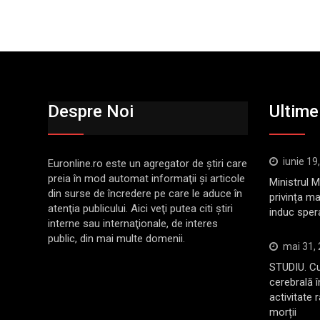
Despre Noi
Ultimel
iunie 19
Euronline.ro este un agregator de ştiri care
preia în mod automat informaţii şi articole
Ministrul 
din surse de încredere pe care le aduce în
privința ma
atenţia publicului. Aici veţi putea citi ştiri
induc sper
interne sau internaţionale, de interes
public, din mai multe domenii.
mai 31,
STUDIU. Cu
cerebrală 
activitate 
morții