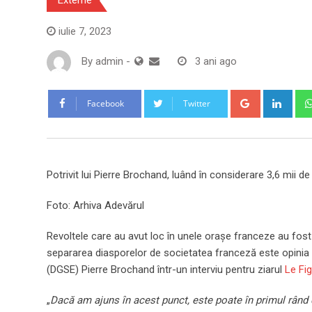
iulie 7, 2023
By
admin
-
3 ani ago
Google+
Link
Facebook
Twitter
Potrivit lui Pierre Brochand, luând în considerare 3,6 mii d
Foto: Arhiva Adevărul
Revoltele care au avut loc în unele orașe franceze au fost re
separarea diasporelor de societatea franceză este opinia e
(DGSE) Pierre Brochand într-un interviu pentru ziarul
Le Fi
„
Dacă am ajuns în acest punct, este poate în primul rând di