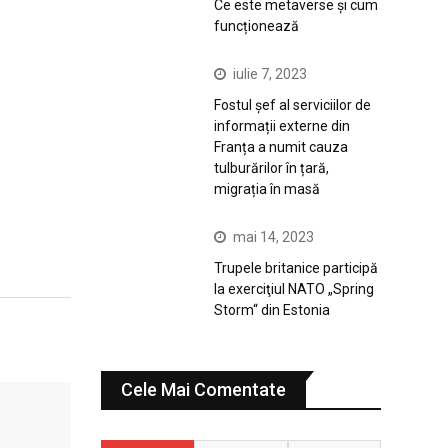
Ce este metaverse și cum
funcționează
iulie 7, 2023
Fostul șef al serviciilor de
informații externe din
Franța a numit cauza
tulburărilor în țară,
migrația în masă
mai 14, 2023
Trupele britanice participă
la exerciţiul NATO „Spring
Storm“ din Estonia
Cele Mai Comentate