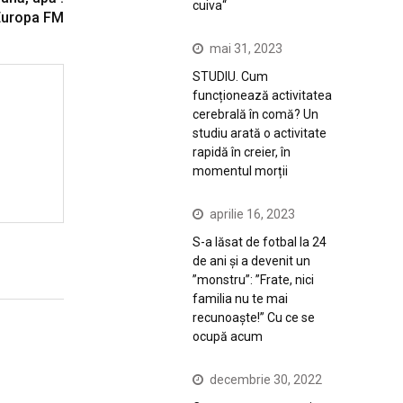
cuiva“
Europa FM
mai 31, 2023
STUDIU. Cum
funcționează activitatea
cerebrală în comă? Un
studiu arată o activitate
rapidă în creier, în
momentul morții
aprilie 16, 2023
S-a lăsat de fotbal la 24
de ani și a devenit un
”monstru”: ”Frate, nici
familia nu te mai
recunoaște!” Cu ce se
ocupă acum
decembrie 30, 2022