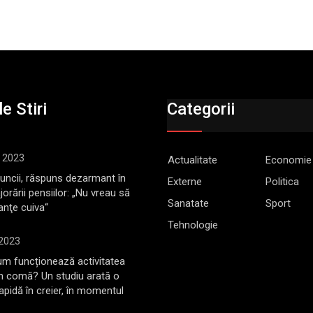
e Stiri
Categorii
, 2023
Actualitate
Economie
Muncii, răspuns dezarmant în
Externe
Politica
jorării pensiilor: „Nu vreau să
Sanatate
Sport
anţe cuiva“
Tehnologie
 2023
m funcționează activitatea
în comă? Un studiu arată o
rapidă în creier, în momentul