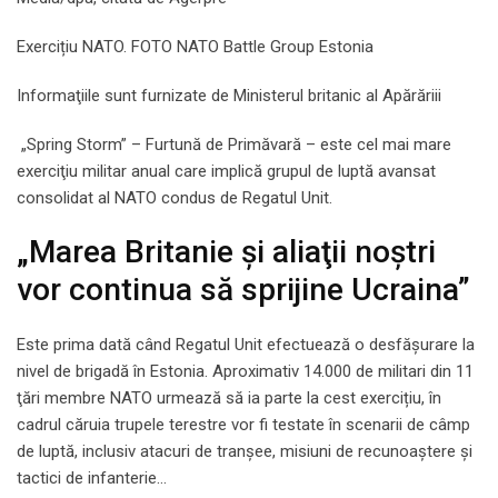
Exercițiu NATO. FOTO NATO Battle Group Estonia
Informaţiile sunt furnizate de Ministerul britanic al Apărăriii
„Spring Storm” – Furtună de Primăvară – este cel mai mare
exerciţiu militar anual care implică grupul de luptă avansat
consolidat al NATO condus de Regatul Unit.
„Marea Britanie şi aliaţii noştri
vor continua să sprijine Ucraina”
Este prima dată când Regatul Unit efectuează o desfăşurare la
nivel de brigadă în Estonia. Aproximativ 14.000 de militari din 11
ţări membre NATO urmează să ia parte la cest exercițiu, în
cadrul căruia trupele terestre vor fi testate în scenarii de câmp
de luptă, inclusiv atacuri de tranşee, misiuni de recunoaştere şi
tactici de infanterie…