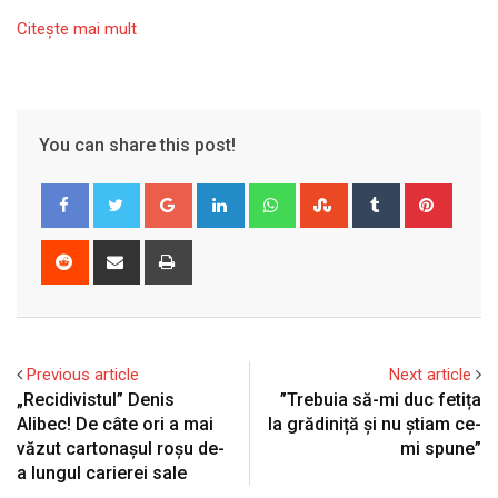
Citeşte mai mult
You can share this post!
Google+
LinkedIn
Whatsapp
StumbleUpon
Tumblr
Pinter
Reddit
Share
Print
via
Email
Previous article
Next article
„Recidivistul” Denis
”Trebuia să-mi duc fetița
Alibec! De câte ori a mai
la grădiniță și nu știam ce-
văzut cartonașul roșu de-
mi spune”
a lungul carierei sale