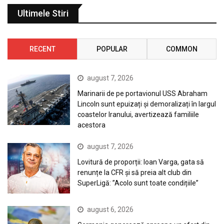
Ultimele Stiri
RECENT
POPULAR
COMMON
august 7, 2026
Marinarii de pe portavionul USS Abraham
Lincoln sunt epuizați și demoralizați în largul
coastelor Iranului, avertizează familiile
acestora
august 7, 2026
Lovitură de proporții: Ioan Varga, gata să
renunțe la CFR și să preia alt club din
SuperLigă: ”Acolo sunt toate condițiile”
august 6, 2026