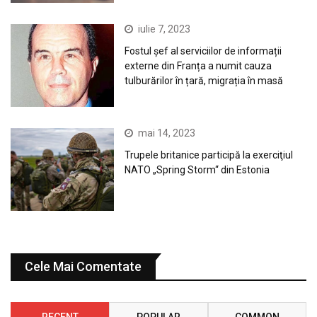
iulie 7, 2023
Fostul șef al serviciilor de informații
externe din Franța a numit cauza
tulburărilor în țară, migrația în masă
mai 14, 2023
Trupele britanice participă la exerciţiul
NATO „Spring Storm“ din Estonia
Cele Mai Comentate
RECENT
POPULAR
COMMON