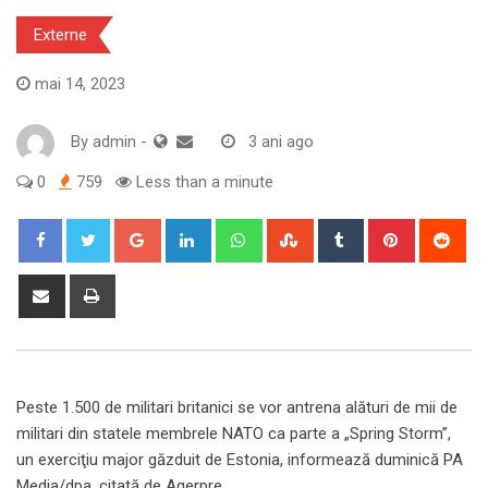
Externe
mai 14, 2023
By
admin
-
3 ani ago
0
759
Less than a minute
Google+
LinkedIn
Whatsapp
StumbleUpon
Tumblr
Pinterest
Red
Share
Print
via
Email
Peste 1.500 de militari britanici se vor antrena alături de mii de
militari din statele membrele NATO ca parte a „Spring Storm”,
un exerciţiu major găzduit de Estonia, informează duminică PA
Media/dpa, citată de Agerpre