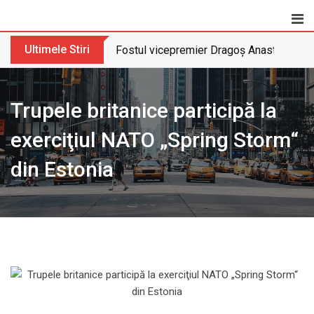
Skip
to
content
Ultimele Stiri
Fostul vicepremier Dragoș Anastasiu nu 
Trupele britanice participă la
exerciţiul NATO „Spring Storm“
din Estonia