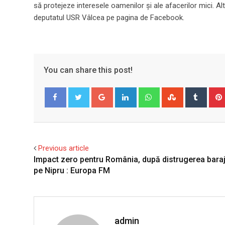
să protejeze interesele oamenilor și ale afacerilor mici. Altf
deputatul USR Vâlcea pe pagina de Facebook.
You can share this post!
Google+
LinkedIn
Whatsapp
StumbleUpo
Tumbl
Facebook
Twitter
Previous article
Impact zero pentru România, după distrugerea baraj
pe Nipru : Europa FM
admin