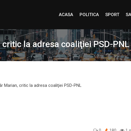
ACASA
POLITICA
SPORT
SA
critic la adresa coaliţiei PSD-PNL
0
180
1 m