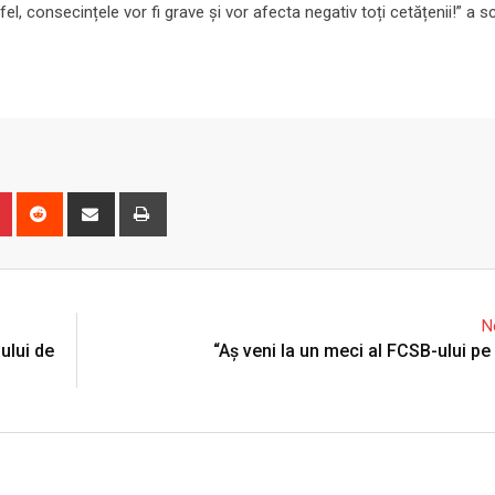
el, consecințele vor fi grave și vor afecta negativ toți cetățenii!” a sc
n
r
Pinterest
Reddit
Share
Print
via
Email
N
ului de
“Aș veni la un meci al FCSB-ului p