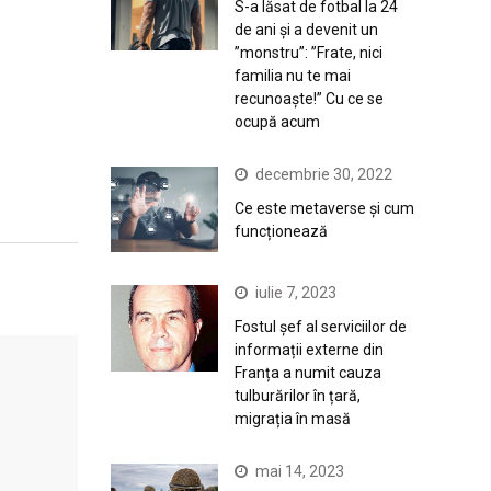
S-a lăsat de fotbal la 24
de ani și a devenit un
”monstru”: ”Frate, nici
familia nu te mai
recunoaște!” Cu ce se
ocupă acum
decembrie 30, 2022
Ce este metaverse și cum
funcționează
iulie 7, 2023
Fostul șef al serviciilor de
informații externe din
Franța a numit cauza
tulburărilor în țară,
migrația în masă
mai 14, 2023