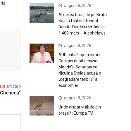
ris
august 8, 2026
Al doilea baraj de pe Brațul
Bala a fost scufundat.
Debitul Dunării rămâne la
1.400 mc/s – Aleph News
august 8, 2026
AUR critică optimismul
Coaliției după decizia
Moody’s. Senatoarea
Niculina Stelea acuză o
„degradare teribilă” a
economiei
ext article
e Ghencea”
august 8, 2026
Unde dispar vrăbiile din
orașe? : Europa FM