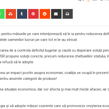
edIn
Whatsapp
StumbleUpon
Tumblr
Pinterest
Reddit
Share
Print
via
Email
 pentru măsurile pe care intenţionează să le ia pentru reducerea defic
ele oamenilor lucruri pe care tot ei le-au stricat.
rea de a controla deficitul bugetar și caută cu disperare soluții pen
i USR propune soluții corecte, precum reducerea cheltuielilor statului, 
ia refuză să le adopte.
avea un impact pozitiv asupra economiei, coaliția se ocupă în
prezent 
 pentru anumite categorii de produse!
a situației economice, dar vor afecta și mai mult micile afaceri, iar 
tegia și să adopte măsuri coerente care să promoveze creșterea ec