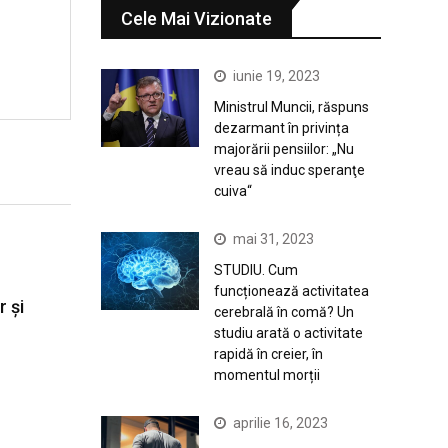
Cele Mai Vizionate
iunie 19, 2023
Ministrul Muncii, răspuns
dezarmant în privința
majorării pensiilor: „Nu
vreau să induc speranţe
cuiva“
mai 31, 2023
STUDIU. Cum
funcționează activitatea
r și
cerebrală în comă? Un
studiu arată o activitate
rapidă în creier, în
momentul morții
aprilie 16, 2023