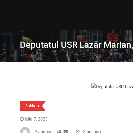
Skip
to
content
Deputatul USR Lazăr Marian, 
Politica
iulie 7, 2023
By
admin
-
3 ani ago