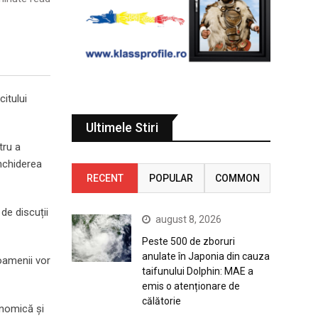
itului
Ultimele Stiri
tru a
închiderea
RECENT
POPULAR
COMMON
de discuții
august 8, 2026
Peste 500 de zboruri
anulate în Japonia din cauza
oamenii vor
taifunului Dolphin: MAE a
emis o atenționare de
călătorie
onomică și