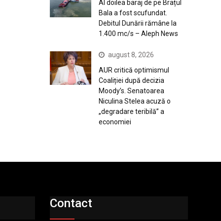
Al doilea baraj de pe Brațul
Bala a fost scufundat.
Debitul Dunării rămâne la
1.400 mc/s – Aleph News
august 8, 2026
AUR critică optimismul
Coaliției după decizia
Moody’s. Senatoarea
Niculina Stelea acuză o
„degradare teribilă” a
economiei
Contact