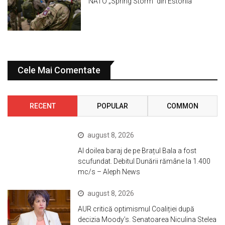
NATO „Spring Storm“ din Estonia
Cele Mai Comentate
RECENT
POPULAR
COMMON
august 8, 2026
Al doilea baraj de pe Brațul Bala a fost
scufundat. Debitul Dunării rămâne la 1.400
mc/s – Aleph News
august 8, 2026
AUR critică optimismul Coaliției după
decizia Moody’s. Senatoarea Niculina Stelea