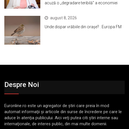
acuză o „degradare teribilă” a economiei
august 8, 2026
Unde dispar vrăbiile din orașe? : Europa FM
Despre Noi
Euronline.ro este un agregator de ştiri care preia în mod
automat informaţii şi articole din surse de încredere pe care le
aduce în atenţia publicului. Aici veţi putea citi ştiri interne sau
internaţionale, de interes public, din mai multe domenii.