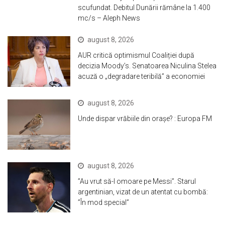
scufundat. Debitul Dunării rămâne la 1.400
mc/s – Aleph News
august 8, 2026
AUR critică optimismul Coaliției după
decizia Moody’s. Senatoarea Niculina Stelea
acuză o „degradare teribilă” a economiei
august 8, 2026
Unde dispar vrăbiile din orașe? : Europa FM
august 8, 2026
”Au vrut să-l omoare pe Messi”. Starul
argentinian, vizat de un atentat cu bombă:
”În mod special”