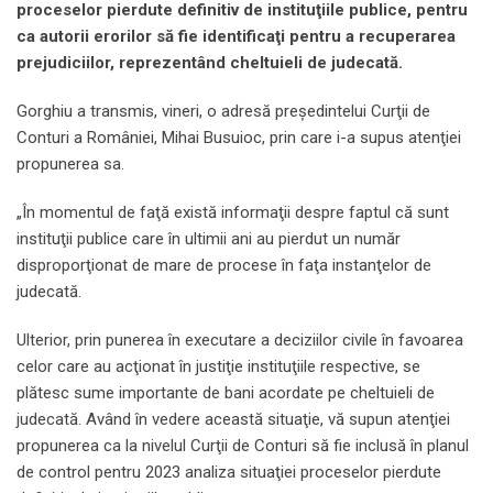
proceselor pierdute definitiv de instituţiile publice, pentru
ca autorii erorilor să fie identificaţi pentru a recuperarea
prejudiciilor, reprezentând cheltuieli de judecată.
Gorghiu a transmis, vineri, o adresă preşedintelui Curţii de
Conturi a României, Mihai Busuioc, prin care i-a supus atenţiei
propunerea sa.
„În momentul de faţă există informaţii despre faptul că sunt
instituţii publice care în ultimii ani au pierdut un număr
disproporţionat de mare de procese în faţa instanţelor de
judecată.
Ulterior, prin punerea în executare a deciziilor civile în favoarea
celor care au acţionat în justiţie instituţiile respective, se
plătesc sume importante de bani acordate pe cheltuieli de
judecată. Având în vedere această situaţie, vă supun atenţiei
propunerea ca la nivelul Curţii de Conturi să fie inclusă în planul
de control pentru 2023 analiza situaţiei proceselor pierdute