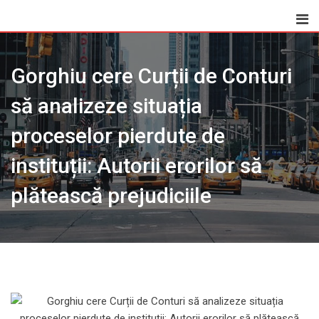
Skip
to
content
Gorghiu cere Curții de Conturi
să analizeze situația
proceselor pierdute de
instituții: Autorii erorilor să
plătească prejudiciile