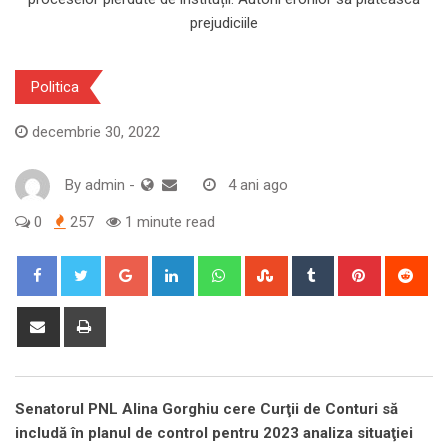
Politica
decembrie 30, 2022
By
admin
-
4 ani ago
0
257
1 minute read
Google+
LinkedIn
Whatsapp
StumbleUpon
Tumblr
Pinterest
Red
Share
Print
via
Email
Senatorul PNL Alina Gorghiu cere Curţii de Conturi să
includă în planul de control pentru 2023 analiza situaţiei