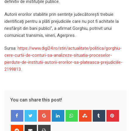
definitiv de instituţiile publice.
Autorii erorilor stabilite prin sentinţe judecătoreşti trebuie
identificaţi pentru a plăti prejudiciile care nu pot fi achitate la
nesfârşit din bani publici”, a afirmat Gorghiu, potrivit unui
comunicat transmis, vineri, Agerpres.
Sursa:
https://www.digi24.ro/stiri/actualitate/politica/gorghiu-
cere-curtii-de-conturi-sa-analizeze-situatia-proceselor-
pierdute-de-institutii-autorii-erorilor-sa-plateasca-prejudiciile-
2199813
.
You can share this post!
Google+
LinkedIn
Whatsapp
StumbleUpon
Tumblr
Pinter
Reddit
Share
Print