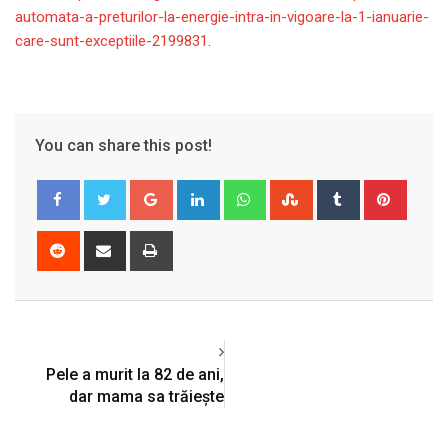
automata-a-preturilor-la-energie-intra-in-vigoare-la-1-ianuarie-
care-sunt-exceptiile-2199831
.
You can share this post!
Google+
LinkedIn
Whatsapp
StumbleUpon
Tumblr
Pinter
Reddit
Share
Print
via
Email
Pele a murit la 82 de ani,
dar mama sa trăiește