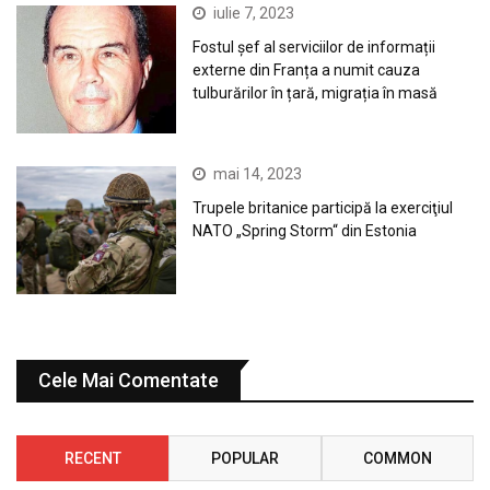
iulie 7, 2023
Fostul șef al serviciilor de informații
externe din Franța a numit cauza
tulburărilor în țară, migrația în masă
mai 14, 2023
Trupele britanice participă la exerciţiul
NATO „Spring Storm“ din Estonia
Cele Mai Comentate
RECENT
POPULAR
COMMON