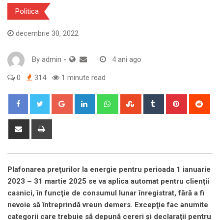
Politica
decembrie 30, 2022
By
admin
-
4 ani ago
0
314
1 minute read
Google+
LinkedIn
Whatsapp
StumbleUpon
Tumblr
Pinterest
Red
Share
Print
via
Email
Plafonarea preţurilor la energie pentru perioada 1 ianuarie
2023 – 31 martie 2025 se va aplica automat pentru clienţii
casnici, în funcţie de consumul lunar înregistrat, fără a fi
nevoie să întreprindă vreun demers. Excepţie fac anumite
categorii care trebuie să depună cereri şi declaraţii pentru