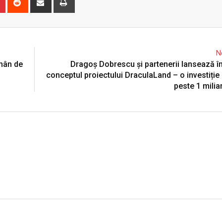
via
Email
N
ămân de
Dragoş Dobrescu şi partenerii lansează 
conceptul proiectului DraculaLand – o investiție 
peste 1 milia