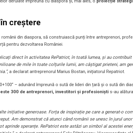
elor derulate împreună cu diaspora și, mai ales, o
proiecție strateg
în creștere
 românii din diaspora, să construiască punți între antreprenori, profes
orță pentru dezvoltarea României.
icați direct în activitatea RePatriot, în toată lumea, și au contribuit 
lioane de mile în toate colțurile lumii, am câștigat prieteni, am ge
ia.”,
a declarat antreprenorul Marius Bostan, inițiatorul Repatriot.
00+100” – adunând împreună o sută de lideri din țară și o sută din di
este 300 de antreprenori, investitori și profesioniști
s-au alătura
alte inițiative generoase. Forța de inspirație pe care a generat-o co
ceput. Am demonstrat că atunci când românii se unesc în jurul unor 
ot aprinde speranțe. RePatriot este astăzi un simbol al acestei ener