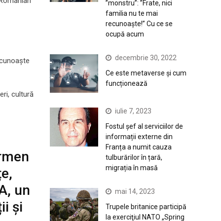
l Romanian
”monstru”: ”Frate, nici
familia nu te mai
recunoaște!” Cu ce se
ocupă acum
decembrie 30, 2022
recunoaște
Ce este metaverse și cum
funcționează
ri, cultură
iulie 7, 2023
Fostul șef al serviciilor de
informații externe din
Franța a numit cauza
ermen
tulburărilor în țară,
migrația în masă
e,
A, un
mai 14, 2023
i și
Trupele britanice participă
la exerciţiul NATO „Spring