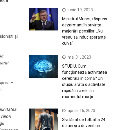
ică a
iunie 19, 2023
Ministrul Muncii, răspuns
dezarmant în privința
majorării pensiilor: „Nu
ioniști și
vreau să induc speranţe
cuiva“
la
mai 31, 2023
nerat
STUDIU. Cum
funcționează activitatea
cerebrală în comă? Un
aspora –
studiu arată o activitate
t
rapidă în creier, în
momentul morții
munitatea
aprilie 16, 2023
valori
S-a lăsat de fotbal la 24
gii
de ani și a devenit un