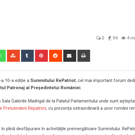
0
94
4 mi
edIn
Whatsapp
StumbleUpon
Tumblr
Pinterest
Reddit
Share
Print
via
Email
a 10-a ediție a
Summitului RePatriot
, cel mai important forum ded
ltul Patronaj al Președintelui României
.
n Sala Galeriile Madrigal de la Palatul Parlamentului unde sunt aștepta
 Pretutindeni Repatriot
, cu prezența extraordinară a unor români re
ă în plină desfășurare în activitățile premergătoare Summitului. RePat