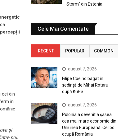
Storm“ din Estonia
energetic
 ca
Cele Mai Comentate
 percepții
RECENT
POPULAR
COMMON
august 7, 2026
Filipe Coelho băgat în
ședință de Mihai Rotaru
după KuPS
i cei din
ferm în
august 7, 2026
 Românie
Polonia a devenit a șasea
cea mai mare economie din
Uniunea Europeană. Ce loc
dova și
ocupă România
ntre noi,