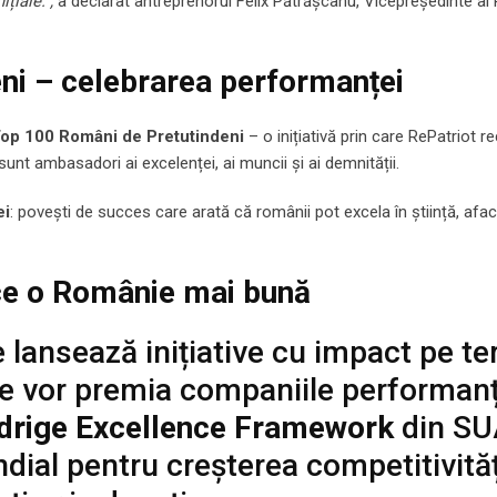
ițiale.”,
a declarat antreprenorul Felix Pătrășcanu, Vicepreședinte a
ni – celebrarea performanței
op 100 Români de Pretutindeni
– o inițiativă prin care RePatriot 
nt ambasadori ai excelenței, ai muncii și ai demnității.
ei
: povești de succes care arată că românii pot excela în știință, aface
ace o Românie mai bună
e lansează inițiative cu impact pe t
 se vor premia companiile performanț
drige Excellence Framework
din SU
ial pentru creșterea competitivități