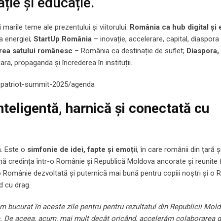
ație și educație.
arile teme ale prezentului și viitorului:
România ca hub digital și 
ea energiei;
StartUp România
– inovație, accelerare, capital, diaspora
irea satului românesc
– România ca destinație de suflet;
Diaspora,
ara, propaganda și încrederea în instituții.
/repatriot-summit-2025/agenda
nteligentă, harnică și conectată cu
ă. Este o
simfonie de idei, fapte și emoții
, în care românii din țară ș
irmă credința într-o Românie și Republică Moldova ancorate și reunite 
ru o Românie dezvoltată și puternică mai bună pentru copiii noștri și o
d cu drag.
am bucurat în aceste zile pentru pentru rezultatul din Republicii Mol
e. De aceea, acum, mai mult decât oricând, accelerăm colaborarea di