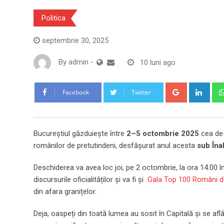
Politica
septembrie 30, 2025
By
admin
-
10 luni ago
Google+
Link
Facebook
Twitter
Bucureștiul găzduiește între
2–5 octombrie 2025
cea de-
românilor de pretutindeni, desfășurat anul acesta
sub Îna
Deschiderea va avea loc joi, pe 2 octombrie, la ora 14.00 î
discursurile oficialităților și va fi și
Gala Top 100 Români de
din afara granițelor.
Deja, oaspeți din toată lumea au sosit în Capitală și se afl