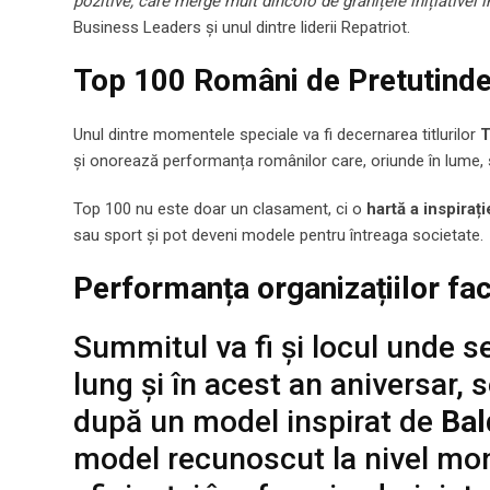
pozitive, care merge mult dincolo de granițele inițiativei in
Business Leaders și unul dintre liderii Repatriot.
Top 100 Români de Pretutinde
Unul dintre momentele speciale va fi decernarea titlurilor
T
și onorează performanța românilor care, oriunde în lume, su
Top 100 nu este doar un clasament, ci o
hartă a inspirați
sau sport și pot deveni modele pentru întreaga societate.
Performanța organizațiilor f
Summitul va fi și locul unde s
lung și în acest an aniversar,
după un model inspirat de
Bal
model recunoscut la nivel mond