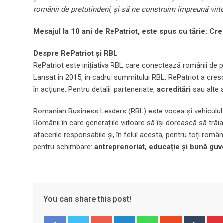
românii de pretutindeni, și să ne construim împreună viit
Mesajul la 10 ani de RePatriot, este spus cu tărie: C
Despre RePatriot și RBL
RePatriot este inițiativa RBL care conectează românii de pr
Lansat în 2015, în cadrul summitului RBL, RePatriot a cresc
în acțiune. Pentru detalii, parteneriate,
acreditări
sau alte a
Romanian Business Leaders (RBL) este vocea și vehiculul de
Românii în care generațiile viitoare să își dorească să tr
afacerile responsabile și, în felul acesta, pentru toți româ
pentru schimbare:
antreprenoriat, educație și bună gu
You can share this post!
Google+
LinkedIn
Whatsapp
StumbleUpo
Tumbl