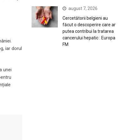
august 7, 2026
Cercetătorii belgieni au
făcut o descoperire care ar
putea contribui la tratarea
cancerului hepatic : Europa
âniei.
FM
, iar dorul
a unei
pentru
nțiale