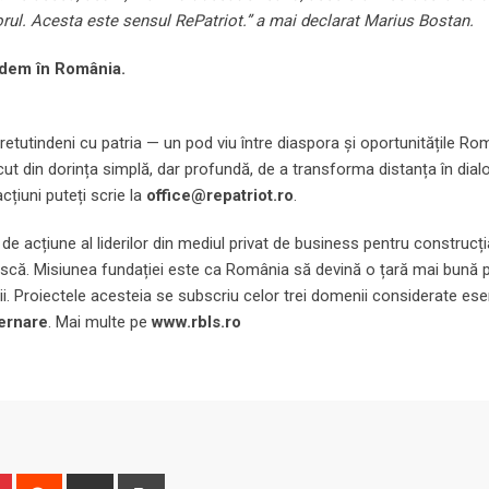
orul. Acesta este sensul RePatriot.” a mai declarat Marius Bostan.
redem în România.
etutindeni cu patria — un pod viu între diaspora și oportunitățile Rom
ut din dorința simplă, dar profundă, de a transforma distanța în dialog
cțiuni puteți scrie la
office@repatriot.ro
.
 acțiune al liderilor din mediul privat de business pentru construcți
ăiască. Misiunea fundației este ca România să devină o țară mai bună 
nii. Proiectele acesteia se subscriu celor trei domenii considerate ese
vernare
. Mai multe pe
www.rbls.ro
n
r
Pinterest
Reddit
Share
Print