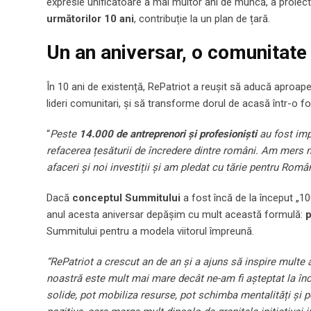
expresie unificatoare a mai multor ani de muncă, a proiect
următorilor 10 ani
, contribuție la un plan de țară.
Un an aniversar, o comunitate 
În 10 ani de existență, RePatriot a reușit să aducă aproape
lideri comunitari, și să transforme dorul de acasă într-o f
“
Peste
14.000 de antreprenori și profesioniști
au fost impl
refacerea țesăturii de încredere dintre români. Am mers mi
afaceri și noi investiții și am pledat cu tărie pentru Român
Dacă
conceptul Summitului
a fost încă de la început „1
anul acesta aniversar depășim cu mult această formulă:
p
Summitului pentru a modela viitorul împreună.
“RePatriot a crescut an de an și a ajuns să inspire multe 
noastră este mult mai mare decât ne-am fi așteptat la în
solide, pot mobiliza resurse, pot schimba mentalități și p