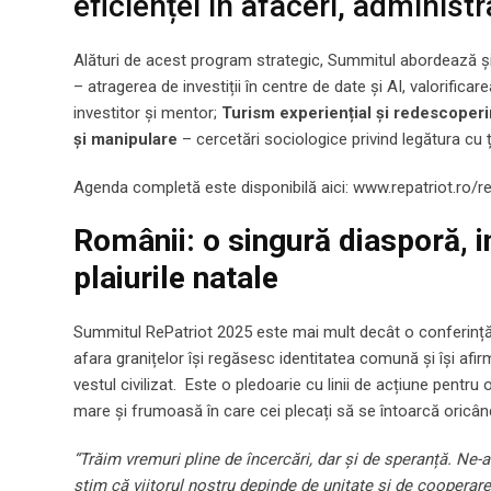
eficienței în afaceri, administr
Alături de acest program strategic, Summitul abordează și m
– atragerea de investiții în centre de date și AI, valorificar
investitor și mentor;
Turism experiențial și redescoper
și manipulare
– cercetări sociologice privind legătura cu ț
Agenda completă este disponibilă aici: www.repatriot.ro
Românii: o singură diasporă, i
plaiurile natale
Summitul RePatriot 2025 este mai mult decât o conferinț
afara granițelor își regăsesc identitatea comună și își af
vestul civilizat. Este o pledoarie cu linii de acțiune pent
mare și frumoasă în care cei plecați să se întoarcă oricân
“Trăim vremuri pline de încercări, dar și de speranță. Ne-
știm că viitorul nostru depinde de unitate și de cooperar