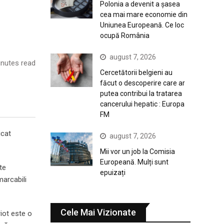
Polonia a devenit a șasea
cea mai mare economie din
Uniunea Europeană. Ce loc
ocupă România
august 7, 2026
nutes read
Cercetătorii belgieni au
făcut o descoperire care ar
putea contribui la tratarea
cancerului hepatic : Europa
FM
icat
august 7, 2026
Mii vor un job la Comisia
Europeană. Mulți sunt
te
epuizați
marcabili
Cele Mai Vizionate
riot este o