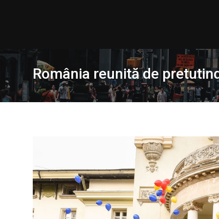
Skip
to
content
România reunită de pretutin