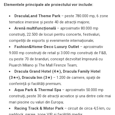
Elementele
principale
ale proiectului vor include:
DraculaLand
Theme
Park
– peste 780.000 mp, 6 zone
tematice imersive și peste 40 de atracții majore;
Arenă
multifunc
ț
ional
ă
– aproximativ 80.000 mp
construiți, 22.500 de locuri pentru concerte, festivaluri,
competiții de esports și evenimente internaționale;
Fashion&Home-Deco Luxury Outlet
– aproximativ
9.000 mp construiți de retail și 3.000 mp construiți de F&B,
cu peste 70 de branduri, concept dezvoltat împreună cu
Piuarch Milano și The Mall Firenze Team;
Dracula Grand Hotel (4
★
)
, Dracula Family Hotel
(3
★
+)
, Dracula Inn
(3
★
)
– 1.200 de camere, spații de
conferință și facilități premium;
Aqua Park &
Thermal Spa
– aproximativ 50.000 mp
construiți, peste 30 de atracții acvatice și una dintre cele mai
mari piscine cu valuri din Europa;
Racing
Track
&
Motor
Park
– circuit de circa 4,5 km, cu
paddock, garaje, zone VIP și facilități media;