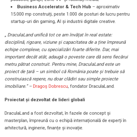
Business
Accelerator
&
Tech
Hub
– aproximativ
15.000 mp construiți, peste 1.000 de posturi de lucru pentru
startup-uri din gaming, AI și industrii digitale creative.
„ DraculaLand unifică tot ce am învățat în real estate:
disciplină, rigoare, viziune și capacitatea de a ține împreună
echipe complexe, cu specializări foarte diferite. Dar, mai
important decât atât, adaugă o poveste care dă sens fiecărui
metru pătrat construit. Pentru mine, DraculaLand este un
proiect de țară – un simbol că România poate și trebuie să
construiască repere, nu doar clădiri sau simple proiecte
imobiliare.” –
Dragoș Dobrescu
, fondator DraculaLand.
Proiectat și dezvoltat de lideri globali
DraculaLand a fost dezvoltat, în fazele de concept și
masterplan, împreună cu o echipă internațională de experți în
arhitectură, inginerie, finanțe și inovație.