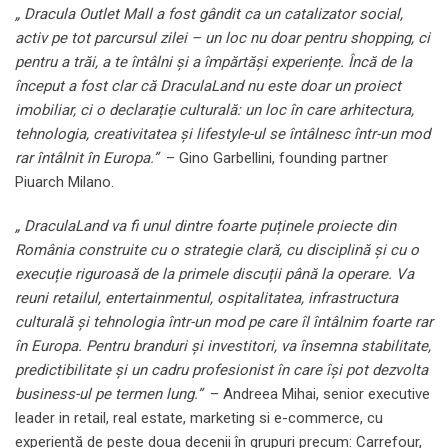
„ Dracula Outlet Mall a fost gâ
ndit
ca un catalizator
social,
activ pe tot parcursul zilei – un loc nu doar pentru shopping, ci
pentru a trăi, a te întâlni și a împărtăși experienț
e.
Încă de la
început a fost clar că DraculaLand nu este doar un proiect
imobiliar, ci o declarație culturală: un loc în care arhitectura,
tehnologia, creativitatea și lifestyle-ul se întâlnesc într-un mod
rar întâlnit î
n Europa.
”
– Gino Garbellini, founding partner
Piuarch Milano.
„ DraculaLand va fi unul dintre foarte puținele proiecte din
România
construite
cu
o
strategie
clar
ă,
cu
disciplin
ă și
cu
o
execu
ție riguroasă de la primele discuții până la
operare.
Va
reuni retailul, entertainmentul, ospitalitatea, infrastructura
culturală și tehnologia într-un mod pe care îl întâlnim foarte rar
în Europa. Pentru branduri ș
i investitori, va
însemna stabilitate,
predictibilitate și un cadru
profesionist
în care își pot dezvolta
business-ul pe termen lung.”
– Andreea Mihai, senior executive
leader in retail, real estate, marketing si e-commerce, cu
experiență de peste doua decenii în grupuri precum: Carrefour,