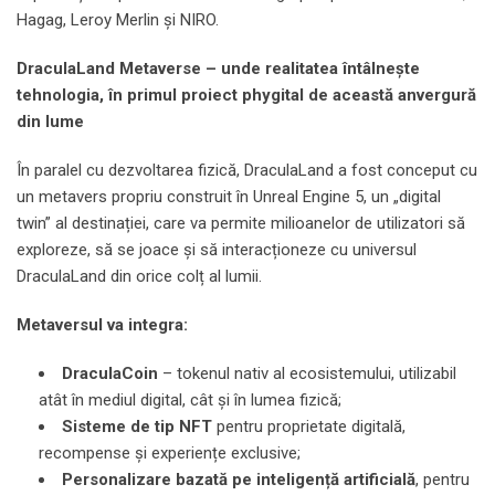
Hagag, Leroy Merlin și NIRO.
DraculaLand
Metaverse
–
unde
realitatea întâlnește
tehnologia, în primul proiect phygital de această
anvergur
ă
din lume
În paralel cu dezvoltarea fizică, DraculaLand a fost conceput cu
un metavers propriu construit în Unreal Engine 5, un „digital
twin” al destinației, care va permite milioanelor de utilizatori să
exploreze, să se joace și să interacționeze cu universul
DraculaLand din orice colț al lumii.
Metaversul va
integra:
DraculaCoin
– tokenul nativ al ecosistemului, utilizabil
atât în mediul digital, cât și în lumea fizică;
Sisteme de tip
NFT
pentru proprietate digitală,
recompense și experiențe exclusive;
Personalizare bazată pe
inteligen
ță
artificial
ă
, pentru