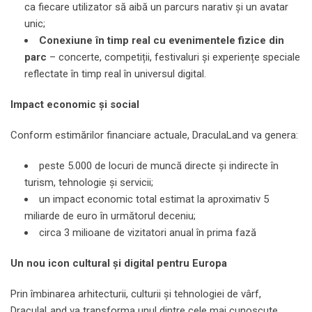
ca fiecare utilizator să aibă un parcurs narativ și un avatar
unic;
Conexiune în timp
real
cu
evenimentele fizice din
parc
– concerte, competiții, festivaluri și experiențe speciale
reflectate în timp real în universul digital.
Impact
economic
și
social
Conform estimărilor financiare actuale, DraculaLand va genera:
peste 5.000 de locuri de muncă directe și indirecte în
turism, tehnologie și servicii;
un impact economic total estimat la aproximativ 5
miliarde de euro în următorul deceniu;
circa 3 milioane de vizitatori anual în prima fază
Un
nou
icon
cultural
și digital pentru Europa
Prin îmbinarea arhitecturii, culturii și tehnologiei de vârf,
DraculaLand va transforma unul dintre cele mai cunoscute