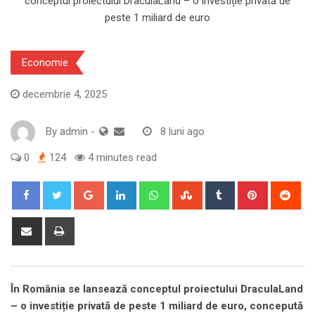
Economie
decembrie 4, 2025
By
admin
-
8 luni ago
0
124
4 minutes read
Google+
LinkedIn
Whatsapp
StumbleUpon
Tumblr
Pinterest
Red
Share
Print
via
Email
În România se lansează conceptul proiectului DraculaLand
– o investiție privată de peste 1 miliard de euro, concepută