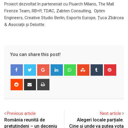
Proiect dezvoltat în parteneriat cu Piuarch Milano, The Mall
Firenze Team, RB+P, TDAC, Zabten Consulting, Optim
Engineers, Creative Studio Berlin, Esports Europe, Țuca Zbârcea
& Asociații și Deloitte.
You can share this post!
Google+
LinkedIn
Whatsapp
StumbleUpon
Tumblr
Pinter
Reddit
Share
Print
via
Email
Previous article
Next article
România reunită de
Alegeri locale parțiale.
pretutindeni – un deceniu
Cine și unde va putea vota