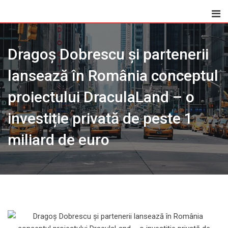
Skip
to
content
Dragoş Dobrescu şi partenerii
lansează în România conceptul
proiectului DraculaLand – o
investiție privată de peste 1
miliard de euro