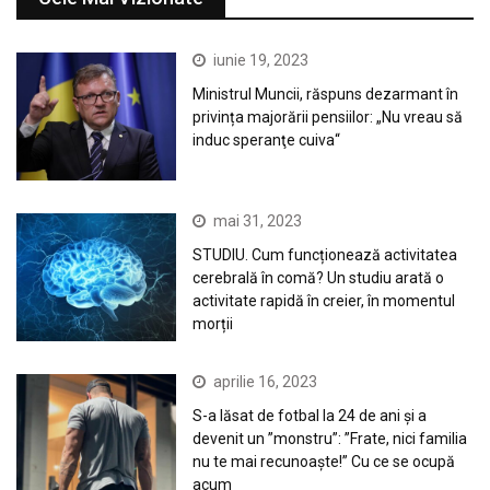
iunie 19, 2023
Ministrul Muncii, răspuns dezarmant în
privința majorării pensiilor: „Nu vreau să
induc speranţe cuiva“
mai 31, 2023
STUDIU. Cum funcționează activitatea
cerebrală în comă? Un studiu arată o
activitate rapidă în creier, în momentul
morții
aprilie 16, 2023
S-a lăsat de fotbal la 24 de ani și a
devenit un ”monstru”: ”Frate, nici familia
nu te mai recunoaște!” Cu ce se ocupă
acum