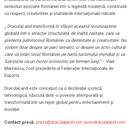
simboluri asociate României într-o legendă modernă, construită
cu respect, creativitate și standarde internaționale ridicate.
„ DraculaLand transformă î
n sf
ârșit această recunoaș
tere
global
ă într-o atracție structurată
, de
înaltă calitate, care va
prezenta patrimoniul
Rom
âniei
cu
demnitate și creativitate. Nu
vorbim doar despre un parc tematic, ci despre un activ cultural
care va întări locul României pe harta turismului mondial și va
funcționa ca un motor economic pe termen lung.”
– Vlad
Marinescu, fost președinte al Federației Internaționale de
Esports.
DraculaLand este conceput ca o destinație iconică,
tehnologică, născută dintr-o poveste atemporală și
transformată într-un reper global pentru entertainment și
inovație.
Contact presă:
press@draculaland.com
www.draculaland.com