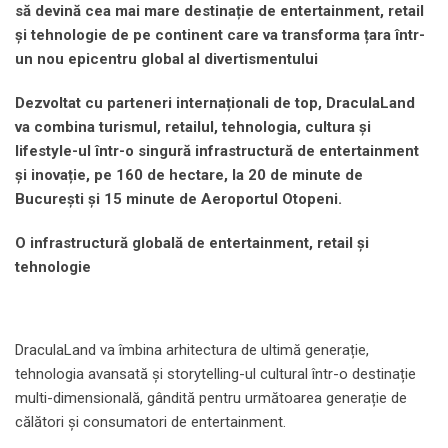
să devină cea mai mare destinație de entertainment, retail
și tehnologie de pe continent
care va transforma țara într-
un nou epicentru global al divertismentului
Dezvoltat cu parteneri internaționali de top, DraculaLand
va combina turismul, retailul, tehnologia, cultura și
lifestyle-ul într-o singură
infrastructur
ă de entertainment
și inovație, pe 160 de hectare, la 20 de minute de
Bucureș
ti
și 15 minute de Aeroportul Otopeni.
O
infrastructur
ă globală de entertainment, retail și
tehnologie
DraculaLand va îmbina arhitectura de ultimă generație,
tehnologia avansată și storytelling-ul cultural într-o destinație
multi-dimensională, gândită pentru următoarea generație de
călători și consumatori de entertainment.