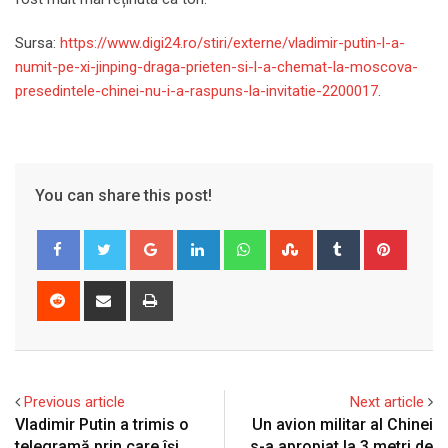
Sursa:
https://www.digi24.ro/stiri/externe/vladimir-putin-l-a-
numit-pe-xi-jinping-draga-prieten-si-l-a-chemat-la-moscova-
presedintele-chinei-nu-i-a-raspuns-la-invitatie-2200017
.
You can share this post!
Google+
LinkedIn
Whatsapp
StumbleUpon
Tumblr
Pinter
Reddit
Share
Print
via
Email
Previous article
Next article
Vladimir Putin a trimis o
Un avion militar al Chinei
telegramă prin care își
s-a apropiat la 3 metri de