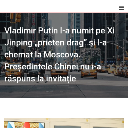
Skip
to
content
Vladimir Putin l-a numit pe Xi
Jinping „prieten drag” și l-a
chemat la Moscova.
Președintele Chinei nu i-a
răspuns la invitație