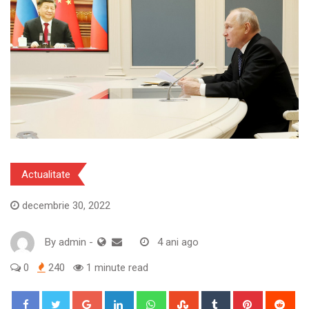
Actualitate
decembrie 30, 2022
By
admin
-
4 ani ago
0
240
1 minute read
Google+
LinkedIn
Whatsapp
StumbleUpon
Tumblr
Pinterest
Red