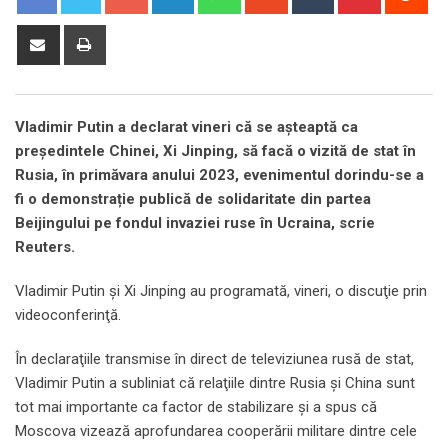
Share
Print
via
Email
Vladimir Putin a declarat vineri că se aşteaptă ca
președintele Chinei, Xi Jinping, să facă o vizită de stat în
Rusia, în primăvara anului 2023, evenimentul dorindu-se a
fi o demonstrație publică de solidaritate din partea
Beijingului pe fondul invaziei ruse în Ucraina, scrie
Reuters.
Vladimir Putin şi Xi Jinping au programată, vineri, o discuţie prin
videoconferinţă.
În declaraţiile transmise în direct de televiziunea rusă de stat,
Vladimir Putin a subliniat că relaţiile dintre Rusia şi China sunt
tot mai importante ca factor de stabilizare şi a spus că
Moscova vizează aprofundarea cooperării militare dintre cele