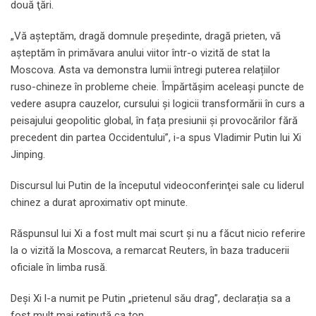
două ţări.
„Vă aşteptăm, dragă domnule preşedinte, dragă prieten, vă
aşteptăm în primăvara anului viitor într-o vizită de stat la
Moscova. Asta va demonstra lumii întregi puterea relațiilor
ruso-chineze în probleme cheie. Împărtășim aceleași puncte de
vedere asupra cauzelor, cursului și logicii transformării în curs a
peisajului geopolitic global, în fața presiunii și provocărilor fără
precedent din partea Occidentului”, i-a spus Vladimir Putin lui Xi
Jinping.
Discursul lui Putin de la începutul videoconferinţei sale cu liderul
chinez a durat aproximativ opt minute.
Răspunsul lui Xi a fost mult mai scurt și nu a făcut nicio referire
la o vizită la Moscova, a remarcat Reuters, în baza traducerii
oficiale în limba rusă.
Deși Xi l-a numit pe Putin „prietenul său drag”, declarația sa a
fost mult mai reținută ca ton.