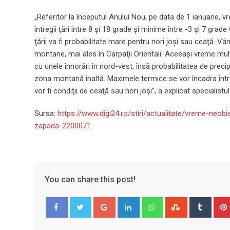
„Referitor la începutul Anului Nou, pe data de 1 ianuarie, 
întregii ţări între 8 şi 18 grade şi minime între -3 şi 7 grade
ţării va fi probabilitate mare pentru nori joşi sau ceaţă. Vâ
montane, mai ales în Carpaţii Orientali. Aceeaşi vreme mult 
cu unele înnorări în nord-vest, însă probabilitatea de precipi
zona montană înaltă. Maximele termice se vor încadra între 
vor fi condiţii de ceaţă sau nori joşi”, a explicat specialist
Sursa:
https://www.digi24.ro/stiri/actualitate/vreme-neobi
zapada-2200071
.
You can share this post!
Google+
LinkedIn
Whatsapp
StumbleUpo
Tumbl
Facebook
Twitter