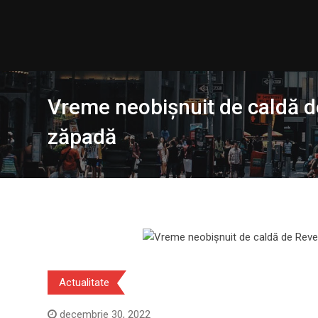
Skip
to
content
Vreme neobișnuit de caldă de 
zăpadă
Actualitate
decembrie 30, 2022