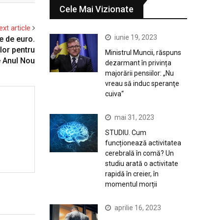
Cele Mai Vizionate
ext article
iunie 19, 2023
e de euro.
lor pentru
Ministrul Muncii, răspuns
e Anul Nou
dezarmant în privința
majorării pensiilor: „Nu
vreau să induc speranţe
cuiva“
mai 31, 2023
STUDIU. Cum
funcționează activitatea
cerebrală în comă? Un
studiu arată o activitate
rapidă în creier, în
momentul morții
aprilie 16, 2023