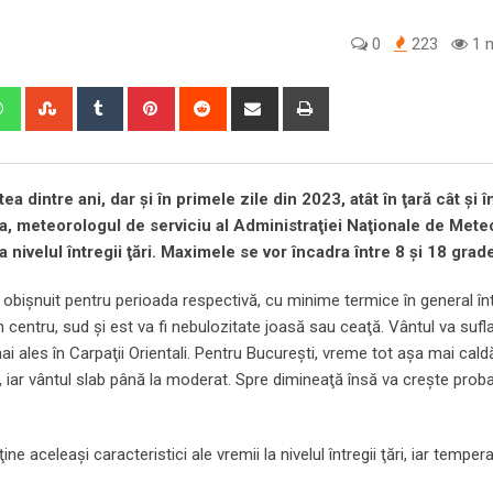
0
223
1 m
edIn
Whatsapp
StumbleUpon
Tumblr
Pinterest
Reddit
Share
Print
via
Email
dintre ani, dar și în primele zile din 2023, atât în ţară cât şi î
lea, meteorologul de serviciu al Administraţiei Naţionale de Mete
ivelul întregii ţări. Maximele se vor încadra între 8 și 18 grad
obişnuit pentru perioada respectivă, cu minime termice în general înt
in centru, sud şi est va fi nebulozitate joasă sau ceaţă. Vântul va suf
i ales în Carpaţii Orientali. Pentru Bucureşti, vreme tot aşa mai cald
, iar vântul slab până la moderat. Spre dimineaţă însă va creşte proba
ne aceleaşi caracteristici ale vremii la nivelul întregii ţări, iar tempera