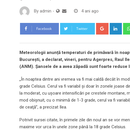
By
admin
-
4 ani ago
Google+
Link
Facebook
Twitter
Meteorologii anunță temperaturi de primăvară în noaptea 
Bucureşti, a declarat, vineri, pentru Agerpres, Raul I
(ANM). Șansele de a avea zăpadă sunt foarte reduse la n
„În noaptea dintre ani vremea va fi mai caldă decât în mod 
grade Celsius. Cerul va fi variabil şi doar în zonele joase d
la moderat, cu uşoare intensificări pe crestele montane, ma
mod obişnuit, cu o minimă de 1-3 grade, cerul va fi variabil
de ceaţă”, a precizat Ilea.
Potrivit sursei citate, în primele zile din noul an se vor menţi
maxime vor urca în unele zone până la 18 grade Celsius.