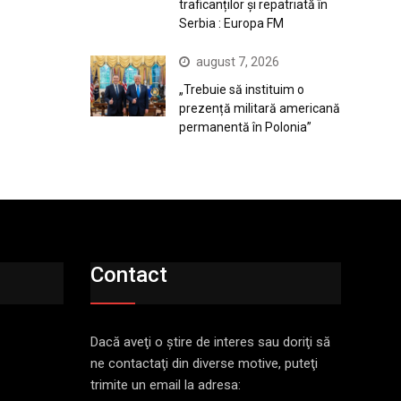
traficanților și repatriată în
Serbia : Europa FM
august 7, 2026
„Trebuie să instituim o
prezență militară americană
permanentă în Polonia”
Contact
Dacă aveţi o ştire de interes sau doriţi să
ne contactaţi din diverse motive, puteţi
trimite un email la adresa: