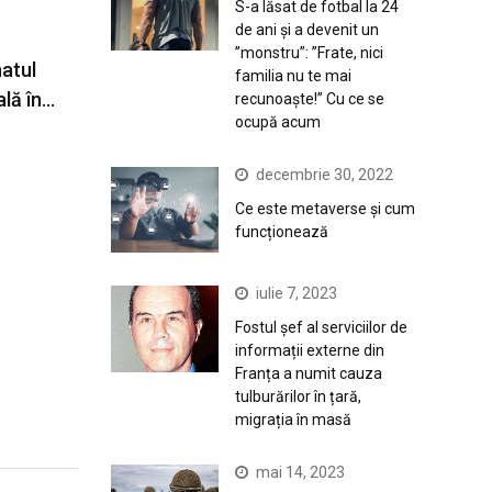
S-a lăsat de fotbal la 24
de ani și a devenit un
”monstru”: ”Frate, nici
atul
familia nu te mai
ală în…
recunoaște!” Cu ce se
ocupă acum
decembrie 30, 2022
Ce este metaverse și cum
funcționează
iulie 7, 2023
Fostul șef al serviciilor de
informații externe din
Franța a numit cauza
tulburărilor în țară,
migrația în masă
mai 14, 2023