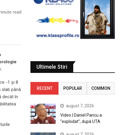
inute read
n
orologie
Ultimele Stiri
e.
re -1 şi 8
RECENT
POPULAR
COMMON
la slab până
ă decât în
bilitatea
august 7, 2026
Video | Daniel Pancu a
”explodat”, după UTA
turile
august 7, 2026