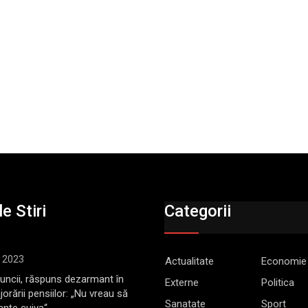
e Stiri
Categorii
, 2023
Actualitate
Economie
Muncii, răspuns dezarmant în
Externe
Politica
jorării pensiilor: „Nu vreau să
Sanatate
Sport