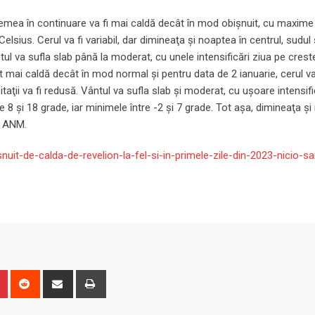
vremea în continuare va fi mai caldă decât în mod obişnuit, cu maxime l
 Celsius. Cerul va fi variabil, dar dimineaţa şi noaptea în centrul, sudul 
ntul va sufla slab până la moderat, cu unele intensificări ziua pe crest
mai caldă decât în mod normal şi pentru data de 2 ianuarie, cerul va f
taţii va fi redusă. Vântul va sufla slab şi moderat, cu uşoare intensifi
8 şi 18 grade, iar minimele între -2 şi 7 grade. Tot aşa, dimineaţa ş
ul ANM.
snuit-de-calda-de-revelion-la-fel-si-in-primele-zile-din-2023-nicio-s
n
r
Pinterest
Reddit
Share
Print
via
Email