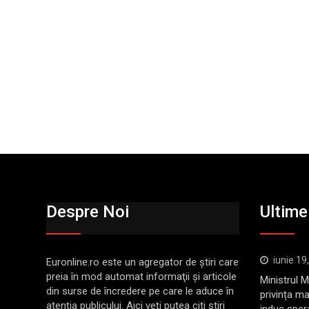
Despre Noi
Ultimel
iunie 19
Euronline.ro este un agregator de ştiri care
preia în mod automat informaţii şi articole
Ministrul 
din surse de încredere pe care le aduce în
privința ma
atenţia publicului. Aici veţi putea citi ştiri