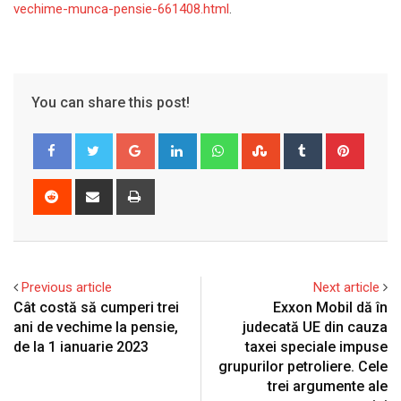
vechime-munca-pensie-661408.html
.
You can share this post!
Google+
LinkedIn
Whatsapp
StumbleUpon
Tumblr
Pinter
Reddit
Share
Print
via
Email
Previous article
Next article
Cât costă să cumperi trei
Exxon Mobil dă în
ani de vechime la pensie,
judecată UE din cauza
de la 1 ianuarie 2023
taxei speciale impuse
grupurilor petroliere. Cele
trei argumente ale