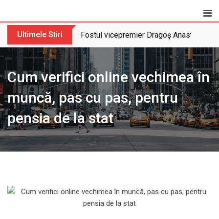
Skip
to
content
Ultimele Stiri
Fostul vicepremier Dragoș Anastasiu nu 
Cum verifici online vechimea în
muncă, pas cu pas, pentru
pensia de la stat