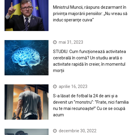
Ministrul Muncii, răspuns dezarmant în
privința majorării pensiilor: „Nu vreau să
induc speranţe cuiva“
mai 31, 2023
STUDIU. Cum funcționează activitatea
cerebrală în comă? Un studiu arată o
activitate rapidă în creier, în momentul
morții
aprilie 16, 2023
S-a lăsat de fotbal la 24 de ani și a
devenit un ”monstru”: ”Frate, nici familia
nu te mai recunoaște!” Cu ce se ocupă
acum
decembrie 30, 2022