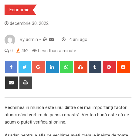
Economie
decembrie 30, 2022
By
admin
-
4 ani ago
0
452
Less than a minute
Google+
LinkedIn
Whatsapp
StumbleUpon
Tumblr
Pinterest
Red
Share
Print
via
Email
Vechimea în muncă este unul dintre cei mai importanți factori
atunci când vorbim de pensia noastră. Vestea bună este că de
acum o puteti verifica şi online.
Aşadar, pentru a afla ce vechime aveți, trebuie înainte de toate