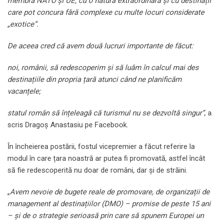
membră NATO și UE, cu o natură extraordinară și cu destinații
care pot concura fără complexe cu multe locuri considerate
„exotice”.
De aceea cred că avem două lucruri importante de făcut:
noi, românii, să redescoperim și să luăm în calcul mai des
destinațiile din propria țară atunci când ne planificăm
vacanțele;
statul român să înțeleagă că turismul nu se dezvoltă singur”
, a
scris Dragoș Anastasiu pe Facebook.
În încheierea postării, fostul vicepremier a făcut referire la
modul în care țara noastră ar putea fi promovată, astfel încât
să fie redescoperită nu doar de români, dar și de străini.
„
Avem nevoie de bugete reale de promovare, de organizații de
management al destinațiilor (DMO) – promise de peste 15 ani
– și de o strategie serioasă prin care să spunem Europei un