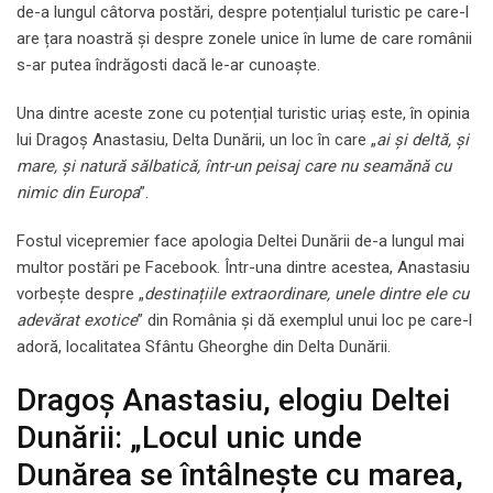
de-a lungul câtorva postări, despre potențialul turistic pe care-l
are țara noastră și despre zonele unice în lume de care românii
s-ar putea îndrăgosti dacă le-ar cunoaște.
Una dintre aceste zone cu potențial turistic uriaș este, în opinia
lui Dragoș Anastasiu, Delta Dunării, un loc în care „
ai și deltă, și
mare, și natură sălbatică, într-un peisaj care nu seamănă cu
nimic din Europa
”.
Fostul vicepremier face apologia Deltei Dunării de-a lungul mai
multor postări pe Facebook. Într-una dintre acestea, Anastasiu
vorbește despre „
destinațiile extraordinare, unele dintre ele cu
adevărat exotice
” din România și dă exemplul unui loc pe care-l
adoră, localitatea Sfântu Gheorghe din Delta Dunării.
Dragoș Anastasiu, elogiu Deltei
Dunării: „Locul unic unde
Dunărea se întâlnește cu marea,