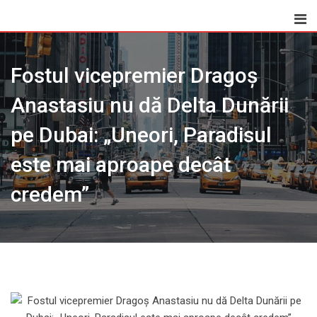
Skip
to
content
Fostul vicepremier Dragoș
Anastasiu nu dă Delta Dunării
pe Dubai: „Uneori, Paradisul
este mai aproape decât
credem”