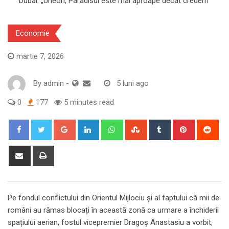
Economie
martie 7, 2026
By
admin
-
5 luni ago
0
177
5 minutes read
Google+
LinkedIn
Whatsapp
StumbleUpon
Tumblr
Pinterest
Red
Share
Print
via
Email
Pe fondul conflictului din Orientul Mijlociu și al faptului că mii de
români au rămas blocați în această zonă ca urmare a închiderii
spațiului aerian, fostul vicepremier Dragoș Anastasiu a vorbit,