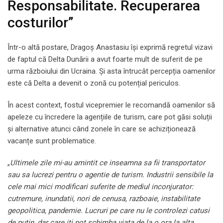
Responsabilitate. Recuperarea
costurilor”
Într-o altă postare, Dragoș Anastasiu își exprimă regretul vizavi
de faptul că Delta Dunării a avut foarte mult de suferit de pe
urma războiului din Ucraina. Și asta întrucât percepția oamenilor
este că Delta a devenit o zonă cu potențial periculos.
În acest context, fostul vicepremier le recomandă oamenilor să
apeleze cu încredere la agențiile de turism, care pot găsi soluții
și alternative atunci când zonele în care se achiziționează
vacanțe sunt problematice.
„
Ultimele zile mi-au amintit ce inseamna sa fii transportator
sau sa lucrezi pentru o agentie de turism. Industrii sensibile la
cele mai mici modificari suferite de mediul inconjurator:
cutremure, inundatii, nori de cenusa, razboaie, instabilitate
geopolitica, pandemie. Lucruri pe care nu le controlezi catusi
de putin, dar care iti pot schimba viata de la o ora la alta.