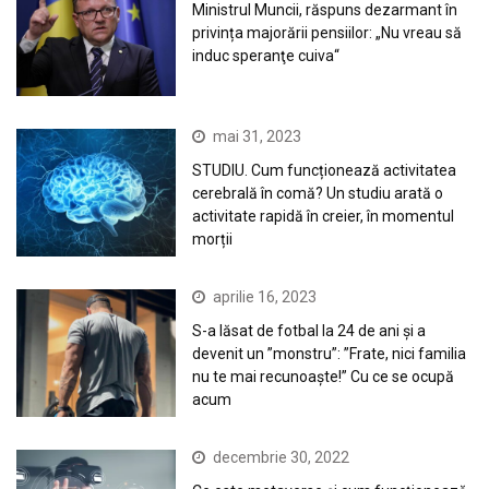
Ministrul Muncii, răspuns dezarmant în
privința majorării pensiilor: „Nu vreau să
induc speranţe cuiva“
mai 31, 2023
STUDIU. Cum funcționează activitatea
cerebrală în comă? Un studiu arată o
activitate rapidă în creier, în momentul
morții
aprilie 16, 2023
S-a lăsat de fotbal la 24 de ani și a
devenit un ”monstru”: ”Frate, nici familia
nu te mai recunoaște!” Cu ce se ocupă
acum
decembrie 30, 2022