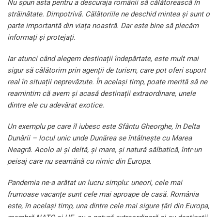
Nu spun asta pentru a descuraja românii să călătorească în
străinătate. Dimpotrivă. Călătoriile ne deschid mintea și sunt o
parte importantă din viața noastră. Dar este bine să plecăm
informați și protejați.
Iar atunci când alegem destinații îndepărtate, este mult mai
sigur să călătorim prin agenții de turism, care pot oferi suport
real în situații neprevăzute. În același timp, poate merită să ne
reamintim că avem și acasă destinații extraordinare, unele
dintre ele cu adevărat exotice.
Un exemplu pe care îl iubesc este Sfântu Gheorghe, în Delta
Dunării – locul unic unde Dunărea se întâlnește cu Marea
Neagră. Acolo ai și deltă, și mare, și natură sălbatică, într-un
peisaj care nu seamănă cu nimic din Europa.
Pandemia ne-a arătat un lucru simplu: uneori, cele mai
frumoase vacanțe sunt cele mai aproape de casă. România
este, în același timp, una dintre cele mai sigure țări din Europa,