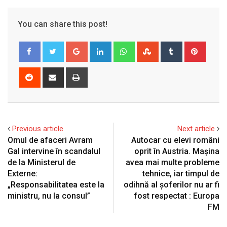
You can share this post!
Google+
LinkedIn
Whatsapp
StumbleUpon
Tumblr
Pinter
Reddit
Share
Print
via
Email
Previous article
Next article
Omul de afaceri Avram
Autocar cu elevi români
Gal intervine în scandalul
oprit în Austria. Mașina
de la Ministerul de
avea mai multe probleme
Externe:
tehnice, iar timpul de
„Responsabilitatea este la
odihnă al șoferilor nu ar fi
ministru, nu la consul”
fost respectat : Europa
FM