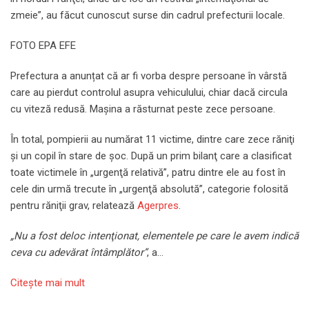
zmeie”, au făcut cunoscut surse din cadrul prefecturii locale.
FOTO EPA EFE
Prefectura a anunțat că ar fi vorba despre persoane în vârstă
care au pierdut controlul asupra vehiculului, chiar dacă circula
cu viteză redusă. Mașina a răsturnat peste zece persoane.
În total, pompierii au numărat 11 victime, dintre care zece răniţi
şi un copil în stare de şoc. După un prim bilanţ care a clasificat
toate victimele în „urgenţă relativă”, patru dintre ele au fost în
cele din urmă trecute în „urgenţă absolută”, categorie folosită
pentru răniţii grav, relatează
Agerpres
.
„Nu a fost deloc intenţionat, elementele pe care le avem indică
ceva cu adevărat întâmplător”
, a…
Citeşte mai mult