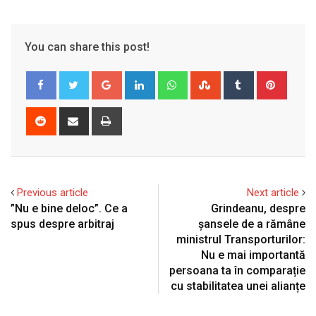
You can share this post!
Google+
LinkedIn
Whatsapp
StumbleUpon
Tumblr
Pinter
Reddit
Share
Print
via
Email
Previous article
Next article
”Nu e bine deloc”. Ce a
Grindeanu, despre
spus despre arbitraj
șansele de a rămâne
ministrul Transporturilor:
Nu e mai importantă
persoana ta în comparație
cu stabilitatea unei alianțe