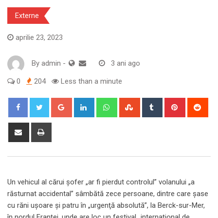
Externe
aprilie 23, 2023
By
admin
-
3 ani ago
0
204
Less than a minute
Google+
LinkedIn
Whatsapp
StumbleUpon
Tumblr
Pinterest
Red
Share
Print
via
Email
Un vehicul al cărui şofer „ar fi pierdut controlul” volanului „a
răsturnat accidental” sâmbătă zece persoane, dintre care şase
cu răni uşoare şi patru în „urgenţă absolută”, la Berck-sur-Mer,
în nordul Franţei, unde are loc un festival „internaţional de