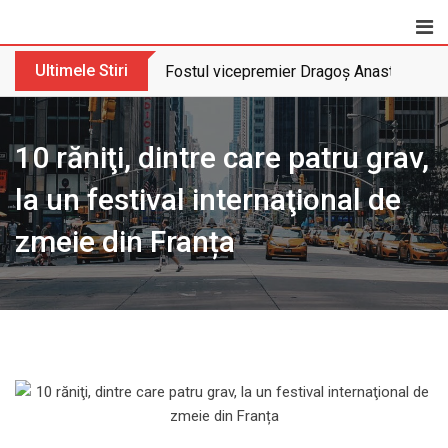
Skip
to
content
Ultimele Stiri
Fostul vicepremier Dragoș Anastasiu nu 
10 răniţi, dintre care patru grav,
la un festival internaţional de
zmeie din Franța