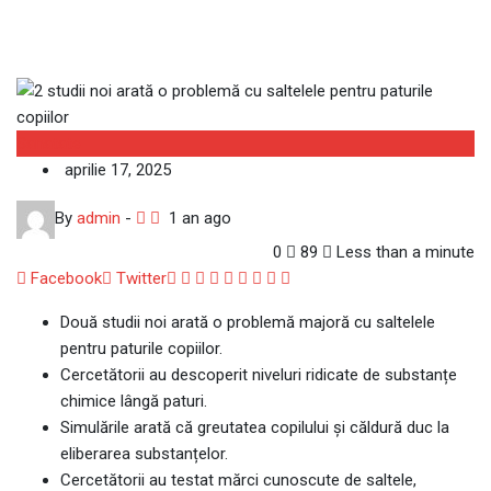
Sanatate
aprilie 17, 2025
By
admin
-
1 an ago
0
89
Less than a minute
Google+
LinkedIn
Whatsapp
StumbleUpon
Tumblr
Pinterest
Reddit
Share
Print
Facebook
Twitter
via
Două studii noi arată o problemă majoră cu saltelele
Email
pentru paturile copiilor.
Cercetătorii au descoperit niveluri ridicate de substanțe
chimice lângă paturi.
Simulările arată că greutatea copilului și căldură duc la
eliberarea substanțelor.
Cercetătorii au testat mărci cunoscute de saltele,