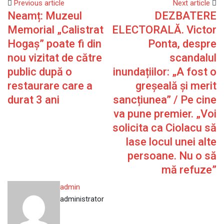
via
Previous article
Next article
Neamț: Muzeul
DEZBATERE
Email
Memorial „Calistrat
ELECTORALĂ. Victor
Hogaș” poate fi din
Ponta, despre
nou vizitat de către
scandalul
public după o
inundațiilor: „A fost o
restaurare care a
greșeală și merit
durat 3 ani
sancțiunea” / Pe cine
va pune premier. „Voi
solicita ca Ciolacu să
lase locul unei alte
persoane. Nu o să
mă refuze”
admin
administrator