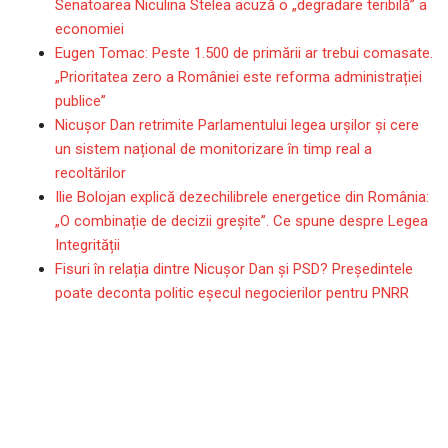
Senatoarea Niculina Stelea acuză o „degradare teribilă” a
economiei
Eugen Tomac: Peste 1.500 de primării ar trebui comasate.
„Prioritatea zero a României este reforma administrației
publice”
Nicușor Dan retrimite Parlamentului legea urșilor și cere
un sistem național de monitorizare în timp real a
recoltărilor
Ilie Bolojan explică dezechilibrele energetice din România:
„O combinație de decizii greșite”. Ce spune despre Legea
Integrității
Fisuri în relația dintre Nicușor Dan și PSD? Președintele
poate deconta politic eșecul negocierilor pentru PNRR
2 studii noi arată o
problemă cu saltelele
pentru paturile copiilor