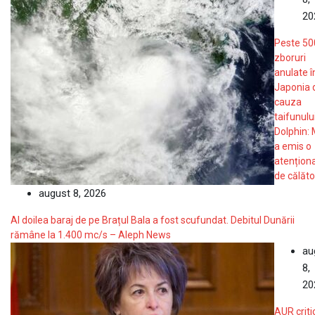
20
Peste 50
zboruri
anulate î
Japonia 
cauza
taifunulu
Dolphin:
a emis o
atențion
de călăto
august 8, 2026
Al doilea baraj de pe Brațul Bala a fost scufundat. Debitul Dunării
rămâne la 1.400 mc/s – Aleph News
au
8,
20
AUR criti