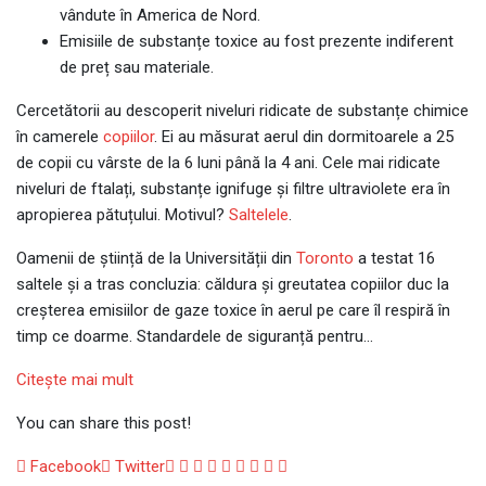
vândute în America de Nord.
Emisiile de substanțe toxice au fost prezente indiferent
de preț sau materiale.
Cercetătorii au descoperit niveluri ridicate de substanțe chimice
în camerele
copiilor
. Ei au măsurat aerul din dormitoarele a 25
de copii cu vârste de la 6 luni până la 4 ani. Cele mai ridicate
niveluri de ftalați, substanțe ignifuge și filtre ultraviolete era în
apropierea pătuțului. Motivul?
Saltelele
.
Oamenii de știință de la Universității din
Toronto
a testat 16
saltele și a tras concluzia: căldura și greutatea copiilor duc la
creșterea emisiilor de gaze toxice în aerul pe care îl respiră în
timp ce doarme. Standardele de siguranță pentru…
Citeşte mai mult
You can share this post!
Google+
LinkedIn
Whatsapp
StumbleUpon
Tumblr
Pinterest
Reddit
Share
Print
Facebook
Twitter