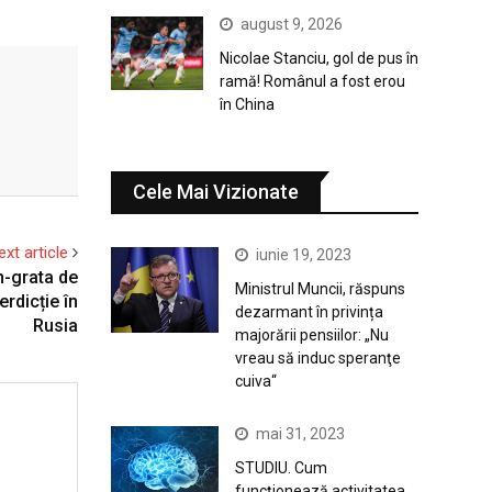
august 9, 2026
Nicolae Stanciu, gol de pus în
ramă! Românul a fost erou
în China
Cele Mai Vizionate
ext article
iunie 19, 2023
n-grata de
Ministrul Muncii, răspuns
rdicție în
dezarmant în privința
Rusia
majorării pensiilor: „Nu
vreau să induc speranţe
cuiva“
mai 31, 2023
STUDIU. Cum
funcționează activitatea