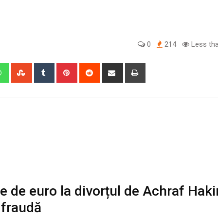
0
214
Less tha
edIn
Whatsapp
StumbleUpon
Tumblr
Pinterest
Reddit
Share
Print
via
Email
 de euro la divorțul de Achraf Haki
 fraudă