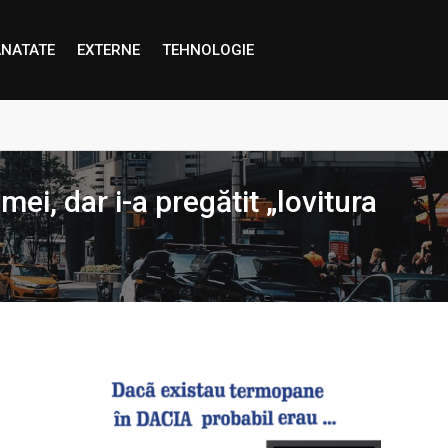
NATATE
EXTERNE
TEHNOLOGIE
proape decât credem”
ei, dar i-a pregătit „lovitura