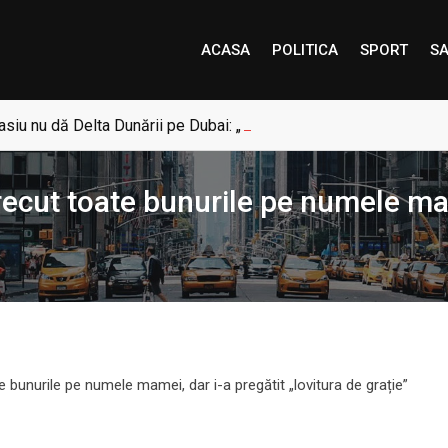
ACASA
POLITICA
SPORT
SA
siu nu dă Delta Dunării pe Dubai: „Uneori, Paradisul este mai a
trecut toate bunurile pe numele mam