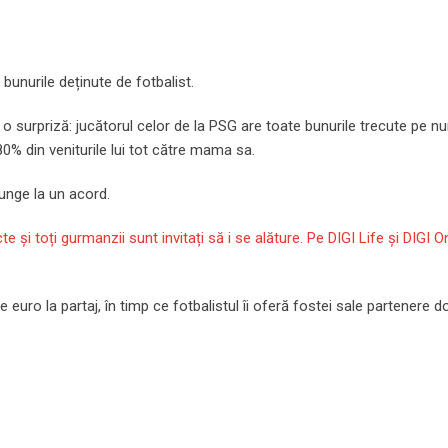
 bunurile deținute de fotbalist.
e o surpriză: jucătorul celor de la PSG are toate bunurile trecute pe n
% din veniturile lui tot către mama sa.
junge la un acord.
și toți gurmanzii sunt invitați să i se alăture. Pe DIGI Life și DIGI On
 euro la partaj, în timp ce fotbalistul îi oferă fostei sale partenere 