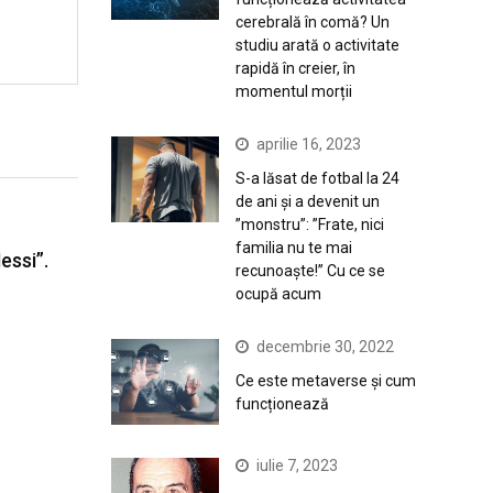
cerebrală în comă? Un
studiu arată o activitate
rapidă în creier, în
momentul morții
aprilie 16, 2023
S-a lăsat de fotbal la 24
de ani și a devenit un
”monstru”: ”Frate, nici
familia nu te mai
essi”.
recunoaște!” Cu ce se
ocupă acum
decembrie 30, 2022
Ce este metaverse și cum
funcționează
iulie 7, 2023