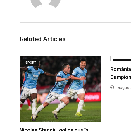
Related Articles
SPORT
SPORT
România U
Campiona
august 
Nicolae Stanciu, gol de pus în