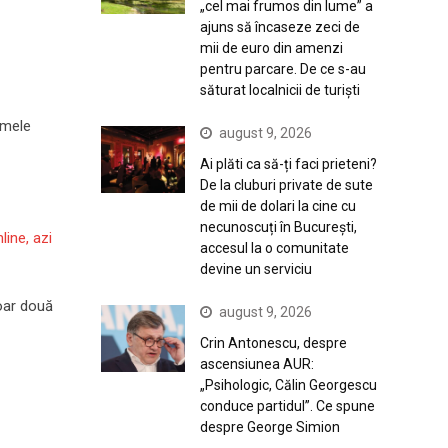
„cel mai frumos din lume” a
ajuns să încaseze zeci de
mii de euro din amenzi
pentru parcare. De ce s-au
săturat localnicii de turiști
umele
august 9, 2026
Ai plăti ca să-ți faci prieteni?
De la cluburi private de sute
de mii de dolari la cine cu
necunoscuți în București,
line, azi
accesul la o comunitate
devine un serviciu
doar două
august 9, 2026
Crin Antonescu, despre
ascensiunea AUR:
„Psihologic, Călin Georgescu
conduce partidul”. Ce spune
despre George Simion