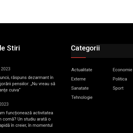
e Stiri
Categorii
, 2023
Actualitate
Economie
Muncii, răspuns dezarmant în
Externe
Politica
jorării pensiilor: „Nu vreau să
Sanatate
Sport
anţe cuiva“
Tehnologie
 2023
m funcționează activitatea
în comă? Un studiu arată o
rapidă în creier, în momentul