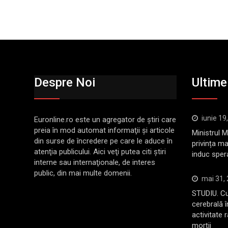
Despre Noi
Ultimel
iunie 19
Euronline.ro este un agregator de ştiri care
preia în mod automat informaţii şi articole
Ministrul 
din surse de încredere pe care le aduce în
privința ma
atenţia publicului. Aici veţi putea citi ştiri
induc sper
interne sau internaţionale, de interes
public, din mai multe domenii.
mai 31,
STUDIU. Cu
cerebrală 
activitate 
morții