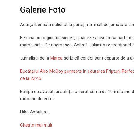
Galerie Foto
Actrița iberică a solicitat la partaj mai mult de jumătate din
Femeia cu origini tunisiene și libaneze a avut însă parte d
mamei sale. De asemenea, Achraf Hakimi a redirecționet 80
Jurnaliștii de la
Marca
scriu că cei doi sunt departe de a a
Bucătarul Alex McCoy pornește în căutarea Fripturii Perfecte 
de la 22:45.
Echipa de avocați ai actriței a cerut suma de 10 milioane de
milioane de euro.
Hiba Abouk a…
Citeşte mai mult