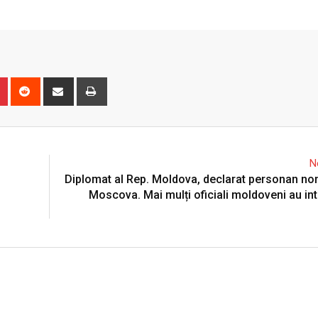
n
r
Pinterest
Reddit
Share
Print
via
Email
N
Diplomat al Rep. Moldova, declarat personan no
Moscova. Mai mulți oficiali moldoveni au inte