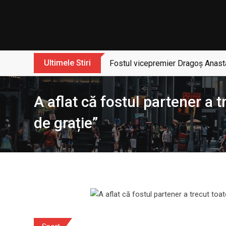
Skip
to
content
Ultimele Stiri
Fostul vicepremier Dragoș Anasta
A aflat că fostul partener a 
de grație”