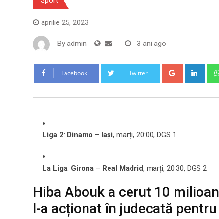
Sport
aprilie 25, 2023
By
admin
-
3 ani ago
Google+
Link
Facebook
Twitter
Liga 2
:
Dinamo
–
Iași
, marți, 20:00, DGS 1
La Liga
:
Girona
–
Real Madrid
, marți, 20:30, DGS 2
Hiba Abouk a cerut 10 milioane
l-a acționat în judecată pentru