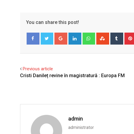
You can share this post!
Google+
LinkedIn
Whatsapp
StumbleUpo
Tumbl
Facebook
Twitter
Previous article
Cristi Danileț revine în magistratură : Europa FM
admin
administrator