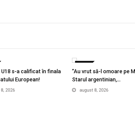
SPORT
18 s-a calificat în finala
”Au vrut să-l omoare pe M
tului European!
Starul argentinian,…
8, 2026
august 8, 2026