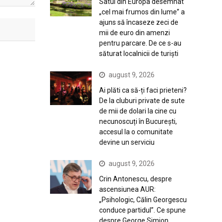
Satul din Europa desemnat
„cel mai frumos din lume” a
ajuns să încaseze zeci de
mii de euro din amenzi
pentru parcare. De ce s-au
săturat localnicii de turiști
august 9, 2026
Ai plăti ca să-ți faci prieteni?
De la cluburi private de sute
de mii de dolari la cine cu
necunoscuți în București,
accesul la o comunitate
devine un serviciu
august 9, 2026
Crin Antonescu, despre
ascensiunea AUR:
„Psihologic, Călin Georgescu
conduce partidul”. Ce spune
despre George Simion