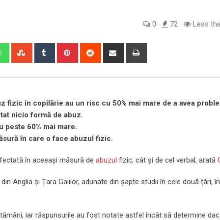
0
72
Less tha
edIn
Whatsapp
StumbleUpon
Tumblr
Pinterest
Reddit
Share
Print
via
Email
uz fizic în copilărie au un risc cu 50% mai mare de a avea prob
tat nicio formă de abuz.
cu peste 60% mai mare.
ăsură în care o face abuzul fizic.
 afectată în aceeași măsură de
abuzul
fizic, cât și de cel verbal, arată
din Anglia și Țara Galilor, adunate din șapte studii în cele două țări, î
ăptămâni, iar răspunsurile au fost notate astfel încât să determine da