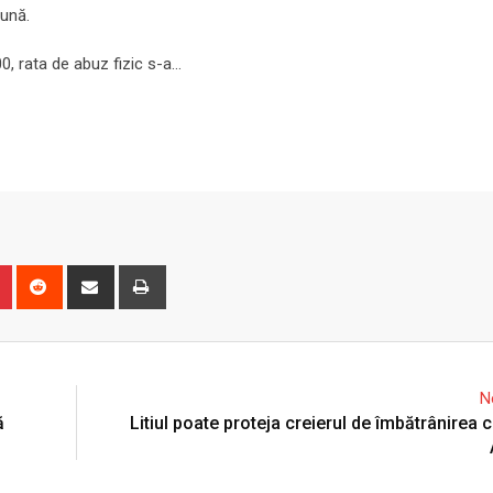
ună.
00, rata de abuz fizic s-a…
n
r
Pinterest
Reddit
Share
Print
via
Email
N
ă
Litiul poate proteja creierul de îmbătrânirea 