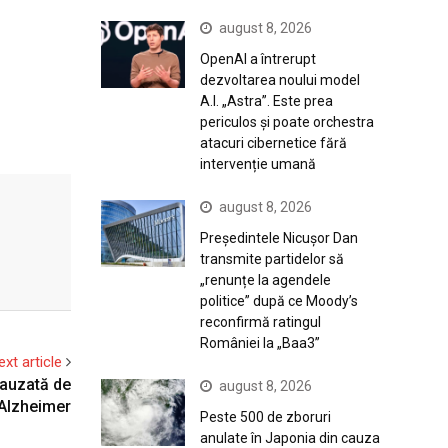
august 8, 2026
OpenAI a întrerupt
dezvoltarea noului model
A.I. „Astra”. Este prea
periculos și poate orchestra
atacuri cibernetice fără
intervenție umană
august 8, 2026
Președintele Nicușor Dan
transmite partidelor să
„renunțe la agendele
politice” după ce Moody’s
reconfirmă ratingul
României la „Baa3”
ext article
cauzată de
august 8, 2026
Alzheimer
Peste 500 de zboruri
anulate în Japonia din cauza