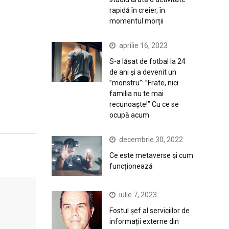
rapidă în creier, în
momentul morții
aprilie 16, 2023
S-a lăsat de fotbal la 24
de ani și a devenit un
”monstru”: ”Frate, nici
familia nu te mai
recunoaște!” Cu ce se
ocupă acum
decembrie 30, 2022
Ce este metaverse și cum
funcționează
iulie 7, 2023
Fostul șef al serviciilor de
informații externe din