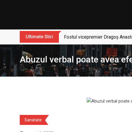
Skip
to
content
Ultimele Stiri
Fostul vicepremier Dragoș Anasta
Abuzul verbal poate avea efec
Sanatate