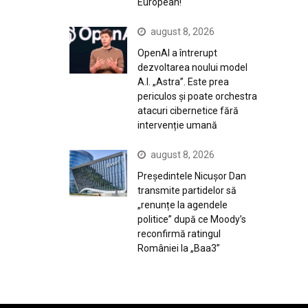
European!
august 8, 2026
OpenAI a întrerupt
dezvoltarea noului model
A.I. „Astra”. Este prea
periculos și poate orchestra
atacuri cibernetice fără
intervenție umană
august 8, 2026
Președintele Nicușor Dan
transmite partidelor să
„renunțe la agendele
politice” după ce Moody’s
reconfirmă ratingul
României la „Baa3”