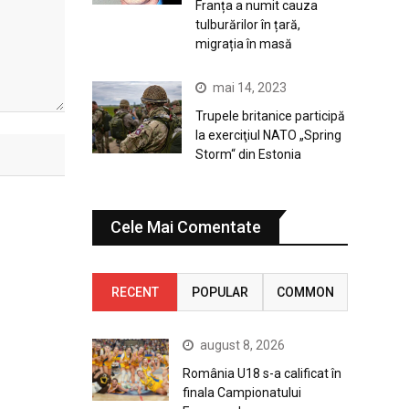
Franța a numit cauza
tulburărilor în țară,
migrația în masă
mai 14, 2023
Trupele britanice participă
la exerciţiul NATO „Spring
Storm“ din Estonia
Cele Mai Comentate
RECENT
POPULAR
COMMON
august 8, 2026
România U18 s-a calificat în
finala Campionatului