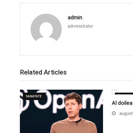
admin
administrator
Related Articles
SANATATE
SANATAT
Al doilea
august 