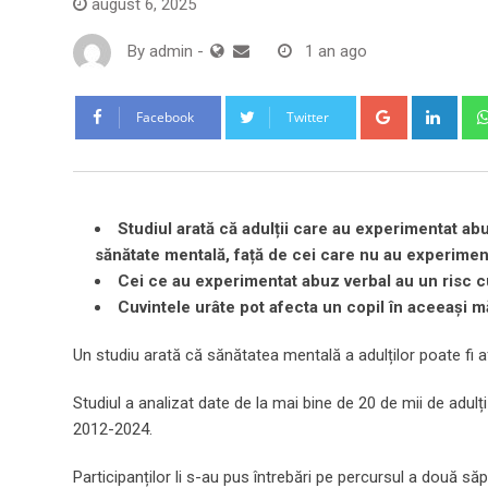
august 6, 2025
By
admin
-
1 an ago
Google+
Link
Facebook
Twitter
Studiul arată că adulții care au experimentat ab
sănătate mentală, față de cei care nu au experimen
Cei ce au experimentat abuz verbal au un risc 
Cuvintele urâte pot afecta un copil în aceeași m
Un studiu arată că sănătatea mentală a adulților poate fi
Studiul a analizat date de la mai bine de 20 de mii de adulți 
2012-2024.
Participanților li s-au pus întrebări pe percursul a două s