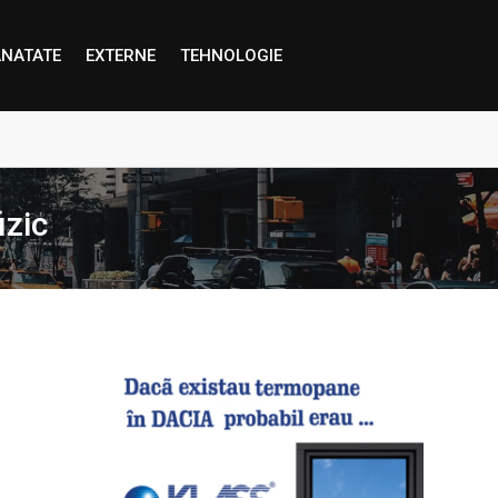
NATATE
EXTERNE
TEHNOLOGIE
proape decât credem”
izic