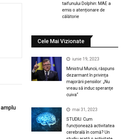
taifunului Dolphin: MAE a
emis o atenționare de
călătorie
Cele Mai Vizionate
iunie 19, 2023
Ministrul Muncii, răspuns
dezarmant în privința
majorării pensiilor: „Nu
vreau să induc speranţe
cuiva“
 amplu
mai 31, 2023
STUDIU. Cum
funcționează activitatea
cerebrală în comă? Un
studiu arată o activitate