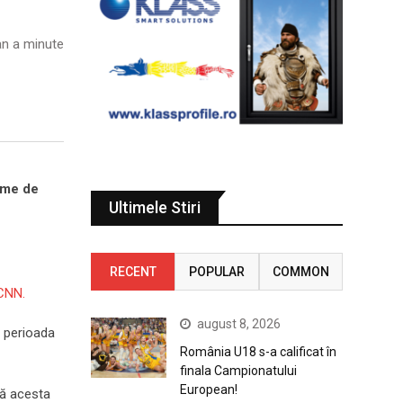
n a minute
leme de
Ultimele Stiri
RECENT
POPULAR
COMMON
CNN.
august 8, 2026
n perioada
România U18 s-a calificat în
finala Campionatului
European!
că acesta