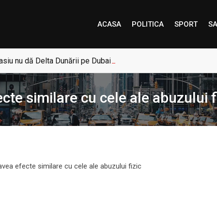
ACASA
POLITICA
SPORT
SA
siu nu dă Delta Dunării pe Dubai: „Uneori, Paradisul este mai a
te similare cu cele ale abuzului f