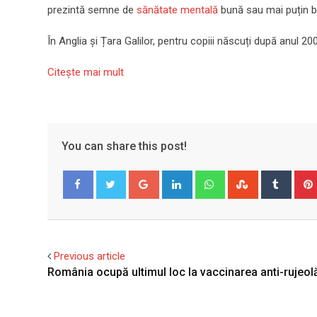
prezintă semne de
sănătate mentală
bună sau mai puțin b
În Anglia și Țara Galilor, pentru copiii născuți după anul 20
Citeşte mai mult
You can share this post!
Google+
LinkedIn
Whatsapp
StumbleUpo
Tumbl
Facebook
Twitter
Previous article
România ocupă ultimul loc la vaccinarea anti-rujeol