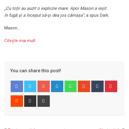
„Cu toții au auzit o explozie mare. Apoi Mason a ieșit
în fugă și a început să-și dea jos cămașa”,
a spus Dark.
Mason…
Citeşte mai mult
You can share this post!
Google+
LinkedIn
Whatsapp
StumbleUpon
Tumblr
Pinter
Reddit
Share
Print
via
Email