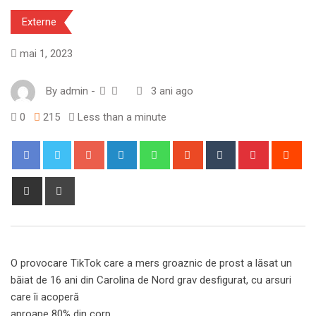
Externe
mai 1, 2023
By
admin
-
3 ani ago
0
215
Less than a minute
Google+
LinkedIn
Whatsapp
StumbleUpon
Tumblr
Pinterest
Red
Share
Print
via
Email
O provocare TikTok care a mers groaznic de prost a lăsat un
băiat de 16 ani din Carolina de Nord grav desfigurat, cu arsuri
care îi acoperă
aproape 80% din corp.