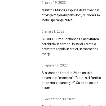
iunie 19, 2023
Ministrul Muncii, răspuns dezarmant în
privința majorării pensiilor: „Nu vreau să
induc speranţe cuiva“
mai 31, 2023
STUDIU. Cum funcționează activitatea
cerebrală în comă? Un studiu arată o
activitate rapidă în creier, în momentul
morții
aprilie 16, 2023
S-a lăsat de fotbal la 24 de ani și a
devenit un ”monstru”: ”Frate, nici familia
nu te mai recunoaște!” Cu ce se ocupă
acum
decembrie 30, 2022