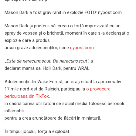
Mason Dark a fost grav rănit în explozie FOTO: nypost.com
Mason Dark și prietenii săi creau o torță improvizată cu un
spray de vopsea și o brichetă, moment în care s-a declanșat o
explozie care a produs
arsuri grave adolescenților, scrie
nypost.com.
„Este de nerecunoscut. De nerecunoscut”,
a
declarat mama sa, Holli Dark, pentru WRAL.
Adolescenții din Wake Forest, un oraș situat la aproximativ
17 mile nord-est de Raleigh, participau la
o provocare
periculoasă din TikTok
,
în cadrul căreia utilizatorii de social media folosesc aerosoli
inflamabili
pentru a crea aruncătoare de flăcări în miniatură.
În timpul jocului, torța a explodat.