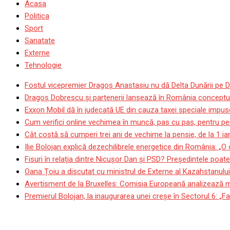
Acasa
Politica
Sport
Sanatate
Externe
Tehnologie
Fostul vicepremier Dragoș Anastasiu nu dă Delta Dunării pe D
Dragoş Dobrescu şi partenerii lansează în România conceptul p
Exxon Mobil dă în judecată UE din cauza taxei speciale impuse
Cum verifici online vechimea în muncă, pas cu pas, pentru pen
Cât costă să cumperi trei ani de vechime la pensie, de la 1 i
Ilie Bolojan explică dezechilibrele energetice din România: „O
Fisuri în relația dintre Nicușor Dan și PSD? Președintele poat
Oana Țoiu a discutat cu ministrul de Externe al Kazahstanului
Avertisment de la Bruxelles: Comisia Europeană analizează mod
Premierul Bolojan, la inaugurarea unei creșe în Sectorul 6: „Fa
”Am încredere în doctorul 