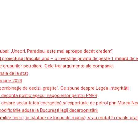
ubai: „Uneori, Paradisul este mai aproape decât credem”
roiectului DraculaLand – o investiție privată de peste 1 miliard de 
 grupurilor petroliere. Cele trei argumente ale companiei
sia de la stat
anuarie 2023
 combinație de decizii greșite”. Ce spune despre Legea Integrității
e deconta politic eșecul negocierilor pentru PNRR
 despre securitatea energetică și exporturile de petrol prin Marea Ne
ificările aduse la București legii decarbonizării
miliile tinere, în căutare de locuri de muncă, s-au mutat în marile or
meu”