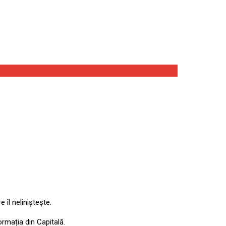
 îl neliniștește.
formația din Capitală.