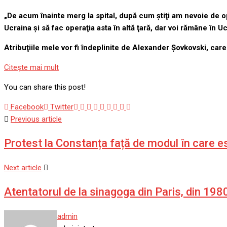
„De acum înainte merg la spital, după cum ştiţi am nevoie de o
Ucraina şi să fac operaţia asta în altă ţară, dar voi rămâne în 
Atribuţiile mele vor fi îndeplinite de Alexander Şovkovski, car
Citeşte mai mult
You can share this post!
Google+
LinkedIn
Whatsapp
StumbleUpon
Tumblr
Pinterest
Reddit
Share
Print
Facebook
Twitter
via
Previous article
Email
Protest la Constanța față de modul în care e
Next article
Atentatorul de la sinagoga din Paris, din 198
admin