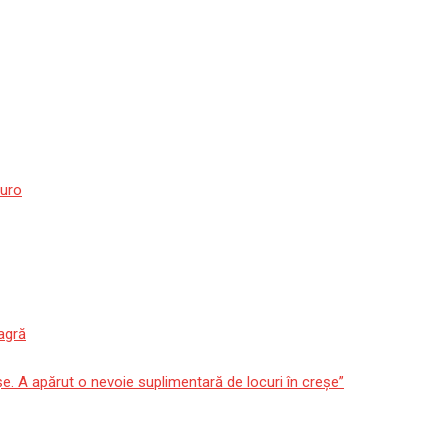
euro
agră
așe. A apărut o nevoie suplimentară de locuri în creșe”