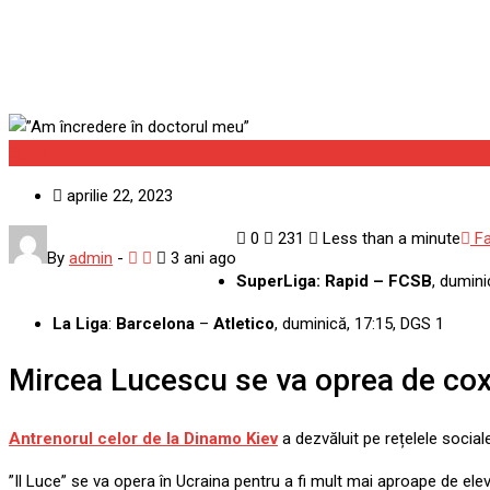
Sport
aprilie 22, 2023
0
231
Less than a minute
F
By
admin
-
3 ani ago
SuperLiga: Rapid – FCSB
, dumini
La Liga
:
Barcelona
–
Atletico
, duminică, 17:15, DGS 1
Mircea Lucescu se va oprea de cox
Antrenorul celor de la Dinamo Kiev
a dezvăluit pe rețelele social
”Il Luce” se va opera în Ucraina pentru a fi mult mai aproape de ele