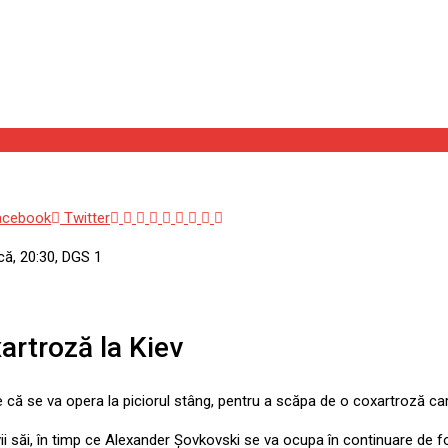
Google+
LinkedIn
Whatsapp
StumbleUpon
Tumblr
Pinterest
Reddit
Share
Print
acebook
Twitter
via
că, 20:30, DGS 1
Email
artroză la Kiev
e că se va opera la piciorul stâng, pentru a scăpa de o coxartroză care
vii săi, în timp ce Alexander Șovkovski se va ocupa în continuare de 