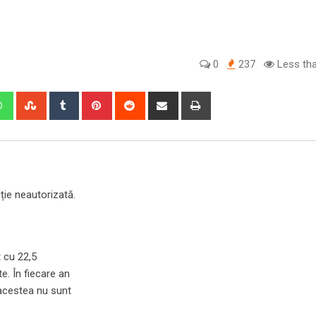
0
237
Less tha
edIn
Whatsapp
StumbleUpon
Tumblr
Pinterest
Reddit
Share
Print
via
Email
ie neautorizată.
 cu 22,5
e. În fiecare an
 acestea nu sunt