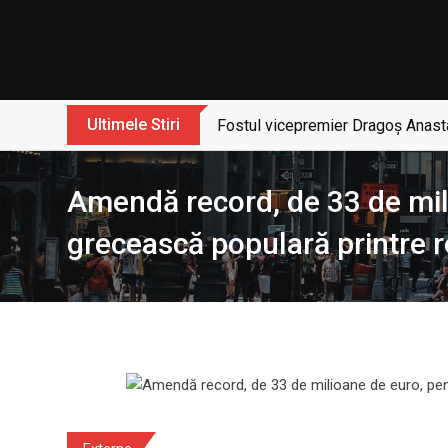
Skip
to
content
Ultimele Stiri
Fostul vicepremier Dragoș Anasta
Amendă record, de 33 de mili
grecească populară printre 