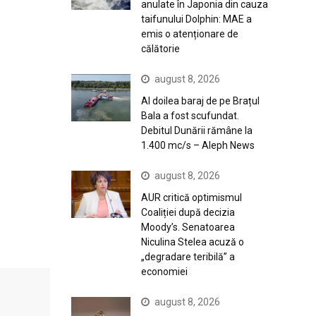
anulate în Japonia din cauza
taifunului Dolphin: MAE a
emis o atenționare de
călătorie
august 8, 2026
Al doilea baraj de pe Brațul
Bala a fost scufundat.
Debitul Dunării rămâne la
1.400 mc/s – Aleph News
august 8, 2026
AUR critică optimismul
Coaliției după decizia
Moody’s. Senatoarea
Niculina Stelea acuză o
„degradare teribilă” a
economiei
august 8, 2026