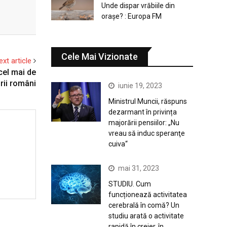
Unde dispar vrăbiile din
orașe? : Europa FM
Cele Mai Vizionate
ext article
 cel mai de
rii români
iunie 19, 2023
Ministrul Muncii, răspuns
dezarmant în privința
majorării pensiilor: „Nu
vreau să induc speranţe
cuiva“
mai 31, 2023
STUDIU. Cum
funcționează activitatea
cerebrală în comă? Un
studiu arată o activitate
rapidă în creier, în