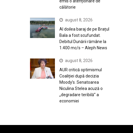
emis o atenționare de
călătorie
august 8, 2026
Al doilea baraj de pe Brațul
Bala a fost scufundat.
Debitul Dunării rămâne la
1.400 mc/s – Aleph News
august 8, 2026
AUR critică optimismul
Coaliției după decizia
Moody’s. Senatoarea
Niculina Stelea acuză o
„degradare teribilă” a
economiei