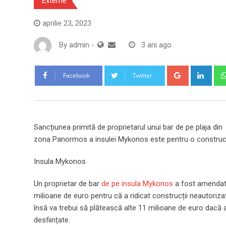
Externe
aprilie 23, 2023
By
admin
-
3 ani ago
Google+
Link
Facebook
Twitter
Sancțiunea primită de proprietarul unui bar de pe plaja din
zona Panormos a insulei Mykonos este pentru o construcț
Insula Mykonos
Un proprietar de bar
de pe insula Mykonos
a fost amendat
milioane de euro pentru că a ridicat construcții neautorizat
însă va trebui să plătească alte 11 milioane de euro dacă
desființate.