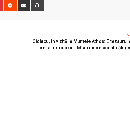
n
r
Pinterest
Reddit
Share
Print
via
Email
N
Ciolacu, în vizită la Muntele Athos: E tezaurul
preț al ortodoxiei. M-au impresionat călugă