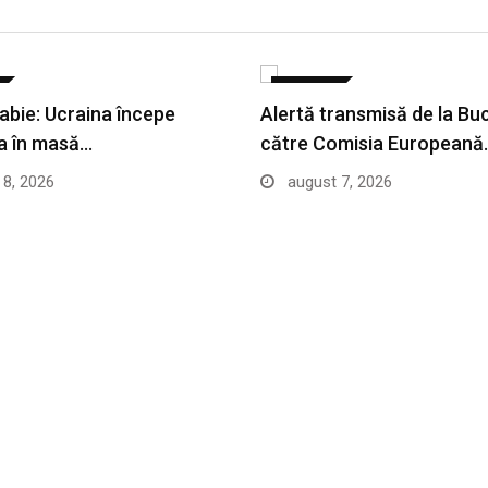
EXTERNE
Sabie: Ucraina începe
Alertă transmisă de la Bu
a în masă…
către Comisia Europeană
8, 2026
august 7, 2026