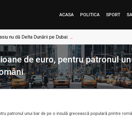
ACASA
POLITICA
SPORT
SA
siu nu dă Delta Dunării pe Dubai: „Uneori, Paradisul este mai a
oane de euro, pentru patronul unu
români