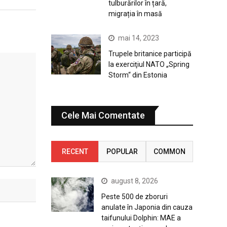
tulburărilor în țară,
migrația în masă
mai 14, 2023
Trupele britanice participă
la exerciţiul NATO „Spring
Storm“ din Estonia
Cele Mai Comentate
RECENT
POPULAR
COMMON
august 8, 2026
Peste 500 de zboruri
anulate în Japonia din cauza
taifunului Dolphin: MAE a