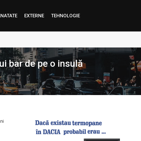
NATATE
EXTERNE
TEHNOLOGIE
proape decât credem”
i bar de pe o insulă