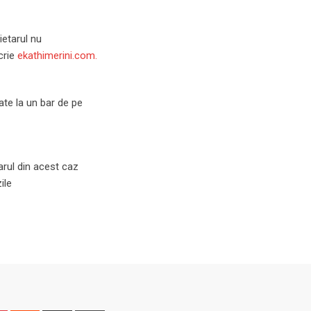
ietarul nu
crie
ekathimerini.com.
ate la un bar de pe
arul din acest caz
ile