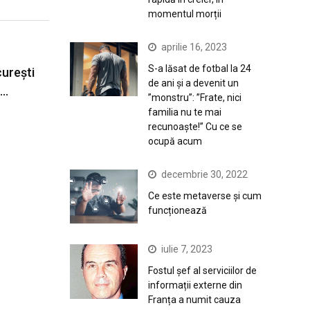
momentul morții
aprilie 16, 2023
S-a lăsat de fotbal la 24
curești
de ani și a devenit un
.…
”monstru”: ”Frate, nici
familia nu te mai
recunoaște!” Cu ce se
ocupă acum
decembrie 30, 2022
Ce este metaverse și cum
funcționează
iulie 7, 2023
Fostul șef al serviciilor de
informații externe din
Franța a numit cauza