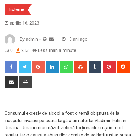
Externe
aprilie 16, 2023
By
admin
-
3 ani ago
0
213
Less than a minute
Google+
LinkedIn
Whatsapp
StumbleUpon
Tumblr
Pinterest
Red
Share
Print
via
Email
Consumul excesiv de alcool a fost o temă obișnuită de la
începutul invaziei pe scară largă a armatei lui Vladimir Putin în
Ucraina. Ucrainenii au căzut victimă torționarilor ruși în mod
regulat, iar o cauză a abuzurilor comise de soldații ruși ar putea