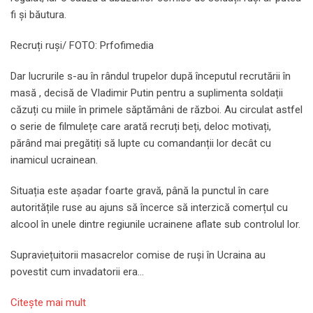
fi și băutura.
Recruți ruși/ FOTO: Prfofimedia
Dar lucrurile s-au în rândul trupelor după începutul recrutării în
masă , decisă de Vladimir Putin pentru a suplimenta soldații
căzuți cu miile în primele săptămâni de război. Au circulat astfel
o serie de filmulețe care arată recruți beți, deloc motivați,
părând mai pregătiți să lupte cu comandanții lor decât cu
inamicul ucrainean.
Situația este așadar foarte gravă, până la punctul în care
autoritățile ruse au ajuns să încerce să interzică comerțul cu
alcool în unele dintre regiunile ucrainene aflate sub controlul lor.
Supraviețuitorii masacrelor comise de ruși în Ucraina au
povestit cum invadatorii era…
Citeşte mai mult