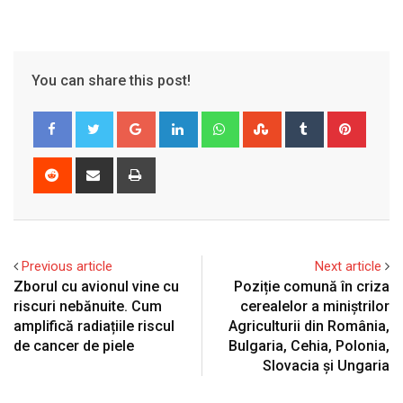
You can share this post!
Google+
LinkedIn
Whatsapp
StumbleUpon
Tumblr
Pinter
Reddit
Share
Print
via
Email
Previous article
Next article
Zborul cu avionul vine cu
Poziție comună în criza
riscuri nebănuite. Cum
cerealelor a miniștrilor
amplifică radiațiile riscul
Agriculturii din România,
de cancer de piele
Bulgaria, Cehia, Polonia,
Slovacia și Ungaria