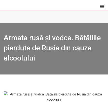
Skip
to
content
Armata rusă și vodca. Bătăliile
pierdute de Rusia din cauza
alcoolului