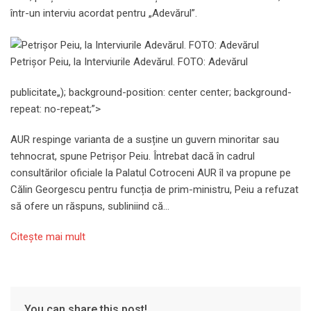
într-un interviu acordat pentru „Adevărul”.
Petrișor Peiu, la Interviurile Adevărul. FOTO: Adevărul
publicitate
„); background-position: center center; background-
repeat: no-repeat;”>
AUR respinge varianta de a susține un guvern minoritar sau
tehnocrat, spune Petrișor Peiu. Întrebat dacă în cadrul
consultărilor oficiale la Palatul Cotroceni AUR îl va propune pe
Călin Georgescu pentru funcția de prim-ministru, Peiu a refuzat
să ofere un răspuns, subliniind că…
Citeşte mai mult
You can share this post!