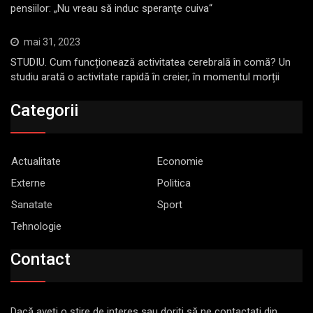
pensiilor: „Nu vreau să induc speranţe cuiva“
mai 31, 2023
STUDIU. Cum funcționează activitatea cerebrală în comă? Un
studiu arată o activitate rapidă în creier, în momentul morții
Categorii
Actualitate
Economie
Externe
Politica
Sanatate
Sport
Tehnologie
Contact
Dacă aveţi o ştire de interes sau doriţi să ne contactaţi din