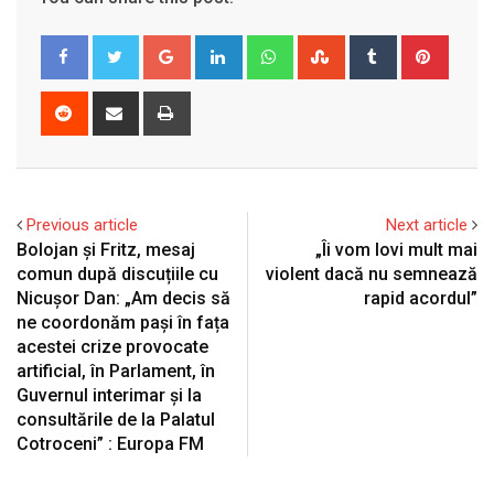
Google+
LinkedIn
Whatsapp
StumbleUpon
Tumblr
Pinter
Reddit
Share
Print
via
Email
Previous article
Next article
Bolojan și Fritz, mesaj
„Îi vom lovi mult mai
comun după discuțiile cu
violent dacă nu semnează
Nicușor Dan: „Am decis să
rapid acordul”
ne coordonăm pași în fața
acestei crize provocate
artificial, în Parlament, în
Guvernul interimar și la
consultările de la Palatul
Cotroceni” : Europa FM