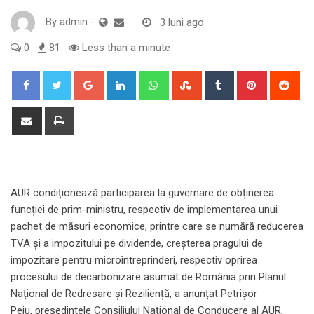
By
admin
-
3 luni ago
0
81
Less than a minute
Google+
LinkedIn
Whatsapp
StumbleUpon
Tumblr
Pinterest
Red
Share
Print
via
Email
AUR condiționează participarea la guvernare de obținerea
funcției de prim-ministru, respectiv de implementarea unui
pachet de măsuri economice, printre care se numără reducerea
TVA și a impozitului pe dividende, creșterea pragului de
impozitare pentru microîntreprinderi, respectiv oprirea
procesului de decarbonizare asumat de România prin Planul
Național de Redresare și Reziliență, a anunțat Petrișor
Peiu, președintele Consiliului Național de Conducere al AUR,