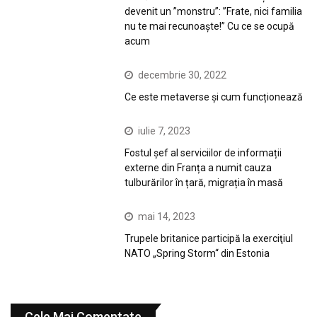
devenit un ”monstru”: ”Frate, nici familia
nu te mai recunoaște!” Cu ce se ocupă
acum
decembrie 30, 2022
Ce este metaverse și cum funcționează
iulie 7, 2023
Fostul șef al serviciilor de informații
externe din Franța a numit cauza
tulburărilor în țară, migrația în masă
mai 14, 2023
Trupele britanice participă la exerciţiul
NATO „Spring Storm“ din Estonia
Cele Mai Comentate