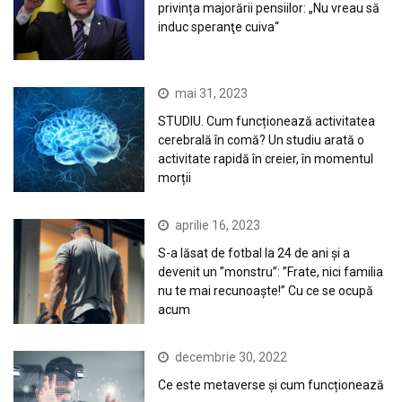
privința majorării pensiilor: „Nu vreau să
induc speranţe cuiva“
mai 31, 2023
STUDIU. Cum funcționează activitatea
cerebrală în comă? Un studiu arată o
activitate rapidă în creier, în momentul
morții
aprilie 16, 2023
S-a lăsat de fotbal la 24 de ani și a
devenit un ”monstru”: ”Frate, nici familia
nu te mai recunoaște!” Cu ce se ocupă
acum
decembrie 30, 2022
Ce este metaverse și cum funcționează