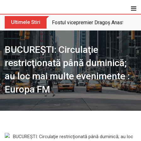
Skip
to
content
Ultimele Stiri
Fostul vicepremier Dragoș Anastasiu nu 
BUCUREȘTI: Circulaţie
restricţionată până duminică;
au loc mai multe evenimente :
Europa FM