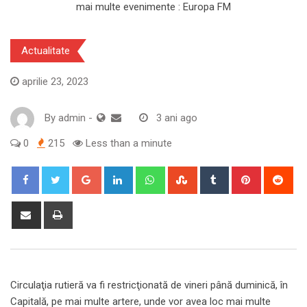
Actualitate
aprilie 23, 2023
By
admin
-
3 ani ago
0
215
Less than a minute
Google+
LinkedIn
Whatsapp
StumbleUpon
Tumblr
Pinterest
Red
Share
Print
via
Email
Circulaţia rutieră va fi restricţionată de vineri până duminică, în
Capitală, pe mai multe artere, unde vor avea loc mai multe