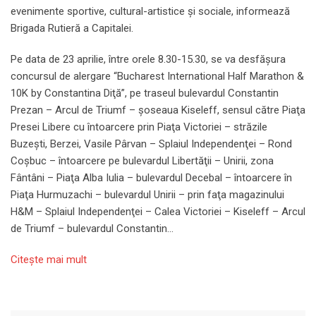
evenimente sportive, cultural-artistice şi sociale, informează
Brigada Rutieră a Capitalei.
Pe data de 23 aprilie, între orele 8.30-15.30, se va desfăşura
concursul de alergare “Bucharest International Half Marathon &
10K by Constantina Diţă”, pe traseul bulevardul Constantin
Prezan – Arcul de Triumf – şoseaua Kiseleff, sensul către Piaţa
Presei Libere cu întoarcere prin Piaţa Victoriei – străzile
Buzeşti, Berzei, Vasile Pârvan – Splaiul Independenţei – Rond
Coşbuc – întoarcere pe bulevardul Libertăţii – Unirii, zona
Fântâni – Piaţa Alba Iulia – bulevardul Decebal – întoarcere în
Piaţa Hurmuzachi – bulevardul Unirii – prin faţa magazinului
H&M – Splaiul Independenţei – Calea Victoriei – Kiseleff – Arcul
de Triumf – bulevardul Constantin…
Citeşte mai mult