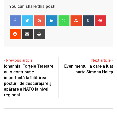
You can share this post!
Google+
LinkedIn
Whatsapp
StumbleUpon
Tumblr
Pinter
Reddit
Share
Print
via
Email
Previous article
Next article
Iohannis: Forțele Terestre
Evenimentul la care a luat
au o contribuție
parte Simona Halep
importantă la întărirea
posturii de descurajare și
apărare a NATO la nivel
regional