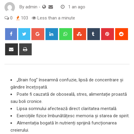
By
admin
-
1 an ago
0
103
Less than a minute
Google+
LinkedIn
Whatsapp
StumbleUpon
Tumblr
Pinterest
Red
Share
Print
via
Email
„Brain fog” înseamnă confuzie, lipsă de concentrare și
gândire încețoșată.
Poate fi cauzată de oboseală, stres, alimentație proastă
sau boli cronice.
Lipsa somnului afectează direct claritatea mentală.
Exercițiile fizice îmbunătățesc memoria și starea de spirit.
Alimentația bogată în nutrienți sprijină funcționarea
creierului.