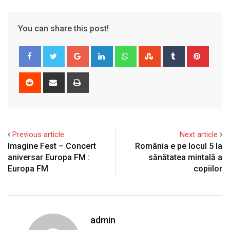
You can share this post!
Google+
LinkedIn
Whatsapp
StumbleUpon
Tumblr
Pinter
Reddit
Share
Print
via
Email
Previous article
Next article
Imagine Fest – Concert
România e pe locul 5 la
aniversar Europa FM :
sănătatea mintală a
Europa FM
copiilor
admin