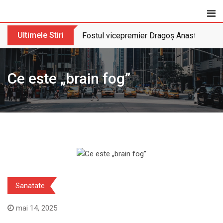
Skip
to
content
Ultimele Stiri
Fostul vicepremier Dragoș Anastasiu nu 
Ce este „brain fog”
Sanatate
mai 14, 2025