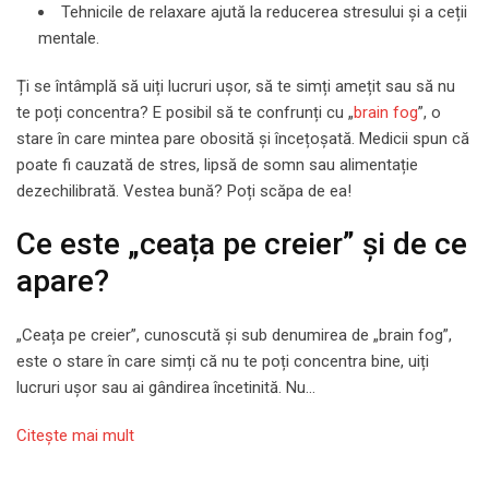
Tehnicile de relaxare ajută la reducerea stresului și a ceții
mentale.
Ți se întâmplă să uiți lucruri ușor, să te simți amețit sau să nu
te poți concentra? E posibil să te confrunți cu „
brain fog
”, o
stare în care mintea pare obosită și încețoșată. Medicii spun că
poate fi cauzată de stres, lipsă de somn sau alimentație
dezechilibrată. Vestea bună? Poți scăpa de ea!
Ce este „ceața pe creier” și de ce
apare?
„Ceața pe creier”, cunoscută și sub denumirea de „brain fog”,
este o stare în care simți că nu te poți concentra bine, uiți
lucruri ușor sau ai gândirea încetinită. Nu…
Citeşte mai mult