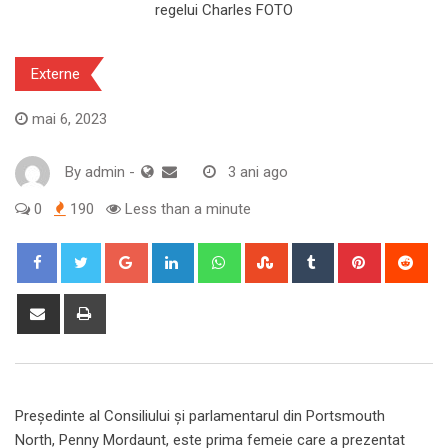
Externe
mai 6, 2023
By
admin
-
3 ani ago
0
190
Less than a minute
Google+
LinkedIn
Whatsapp
StumbleUpon
Tumblr
Pinterest
Red
Share
Print
via
Email
Președinte al Consiliului și parlamentarul din Portsmouth
North, Penny Mordaunt, este prima femeie care a prezentat