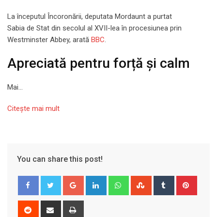
La începutul Încoronării, deputata Mordaunt a purtat
Sabia de Stat din secolul al XVII-lea în procesiunea prin
Westminster Abbey, arată
BBC
.
Apreciată pentru forță și calm
Mai…
Citeşte mai mult
You can share this post!
Google+
LinkedIn
Whatsapp
StumbleUpon
Tumblr
Pinter
Reddit
Share
Print