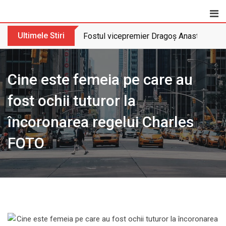
Skip
to
content
Ultimele Stiri
Fostul vicepremier Dragoș Anastasiu nu 
Cine este femeia pe care au
fost ochii tuturor la
încoronarea regelui Charles
FOTO