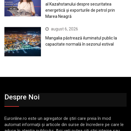
al Kazahstanului despre securitatea
energetică și exporturile de petrol prin
Marea Neagră
august 6, 2026
Mangalia păstrează iluminatul public la
capacitate normală în sezonul estival
Despre Noi
Euronline.ro este un agregator de ştiri care preia în mod
automat informaţii şi articole din surse de încredere pe care le
aduce în atenţia publicului. Aici veţi putea citi ştiri interne sau