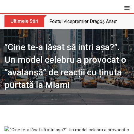
Skip
to
content
Ultimele Stiri
Fostul vicepremier Dragoș Anastasiu nu 
”Cine te-a lăsat să intri așa?”.
Un model celebru a provocat o
”avalanșă” de reacții cu ținuta
purtată la Miami