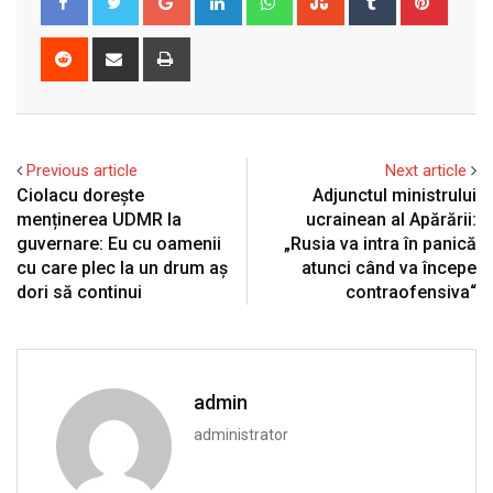
Reddit
Share
Print
via
Email
Previous article
Next article
Ciolacu dorește
Adjunctul ministrului
menținerea UDMR la
ucrainean al Apărării:
guvernare: Eu cu oamenii
„Rusia va intra în panică
cu care plec la un drum aș
atunci când va începe
dori să continui
contraofensiva“
admin
administrator