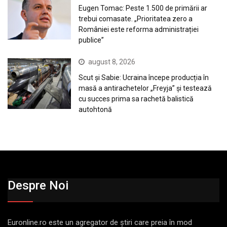
Eugen Tomac: Peste 1.500 de primării ar
trebui comasate. „Prioritatea zero a
României este reforma administrației
publice”
august 8, 2026
Scut și Sabie: Ucraina începe producția în
masă a antirachetelor „Freyja” și testează
cu succes prima sa rachetă balistică
autohtonă
Despre Noi
Euronline.ro este un agregator de ştiri care preia în mod