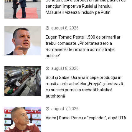
Senatul SUA a aprobat un amplu pachet de
sancțiuni împotriva Rusiei și Iranului.
Măsurile îl vizează inclusiv pe Putin
august 8, 2026
Eugen Tomac: Peste 1.500 de primării ar
trebui comasate. „Prioritatea zero a
României este reforma administrației
publice”
august 8, 2026
Scut și Sabie: Ucraina începe producția în
masă a antirachetelor „Freyja” și testează
cu succes prima sa rachetă balistică
autohtonă
august 7, 2026
Video | Daniel Pancu a ”explodat”, după UTA