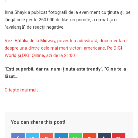
Irina Shayk a publicat fotografii de la eveniment cu ținuta și, pe
lângă cele peste 260.000 de like-uri primite, a urmat și o
”avalanșă” de reacții negative.
Vezi Bătălia de la Midway, povestea adevărată, documentarul
despre una dintre cele mai mari victorii americane. Pe DIGI
World și DIGI Online, azi de la 21:00.
”
Ești superbă, dar nu numi ținuta asta trendy
”, ”
Cine te-a
lăsat…
Citeşte mai mult
You can share this post!
Google+
LinkedIn
Whatsapp
StumbleUpon
Tumblr
Pinter