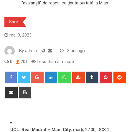
Sport
mai 9, 2023
By
admin
-
3 ani ago
0
201
Less than a minute
Google+
LinkedIn
Whatsapp
StumbleUpon
Tumblr
Pinterest
Red
Share
Print
via
Email
UCL: Real Madrid – Man. City
, marți, 22:00, DGS 1