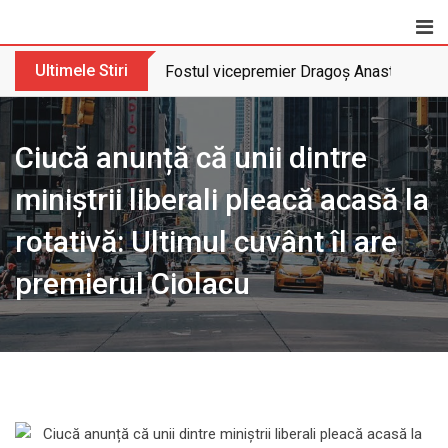
Skip
to
content
Ultimele Stiri
Fostul vicepremier Dragoș Anastasiu nu 
Ciucă anunță că unii dintre
miniștrii liberali pleacă acasă la
rotativă: Ultimul cuvânt îl are
premierul Ciolacu