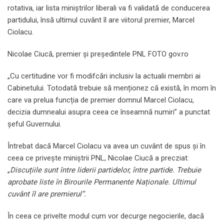
rotativa, iar lista miniștrilor liberali va fi validată de conducerea
partidului, însă ultimul cuvânt îl are viitorul premier, Marcel
Ciolacu.
Nicolae Ciucă, premier și președintele PNL FOTO gov.ro
„Cu certitudine vor fi modifcări inclusiv la actualii membri ai
Cabinetului. Totodată trebuie să menționez că există, în mom în
care va prelua funcția de premier domnul Marcel Ciolacu,
decizia dumnealui asupra ceea ce înseamnă numiri” a punctat
șeful Guvernului.
Întrebat dacă Marcel Ciolacu va avea un cuvânt de spus și în
ceea ce privește miniștrii PNL, Nicolae Ciucă a precziat:
„
Discuțiile sunt între liderii partidelor, între partide. Trebuie
aprobate liste în Birourile Permanente Naționale. Ultimul
cuvânt îl are premierul”.
În ceea ce privelte modul cum vor decurge negocierile, dacă