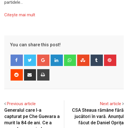
partidele…
Citeşte mai mult
You can share this post!
Google+
LinkedIn
Whatsapp
StumbleUpon
Tumblr
Pinter
Reddit
Share
Print
via
Email
Previous article
Next article
Generalul care l-a
CSA Steaua rămâne fără
capturat pe Che Guevara a
jucători în vară. Anunțul
murit la 84 de ani. Ce a
făcut de Daniel Oprița