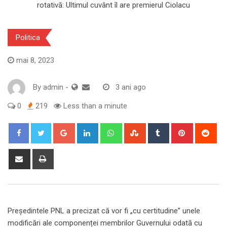
Politica
mai 8, 2023
By
admin
-
3 ani ago
0
219
Less than a minute
Google+
LinkedIn
Whatsapp
StumbleUpon
Tumblr
Pinterest
Red
Share
Print
via
Email
Președintele PNL a precizat că vor fi „cu certitudine” unele
modificări ale componenței membrilor Guvernului odată cu