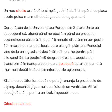
Un nou
studiu
arată că o simplă ședință de întins părul cu placa
poate polua mai mult decât gazele de eșapament.
Cercetătorii de la Universitatea Purdue din Statele Unite au
descoperit că, atunci când ne coafăm părul cu produse
cosmetice și căldură, în doar 15 minute eliberăm în aer peste
10 miliarde de nanoparticule care ajung în plămâni. Pericolul
vine de la un ingredient des întâlnit în creme pentru păr:
siloxanul D5. La peste 150 de grade Celsius, acesta se
transformă în nanoparticule care
poluează
aerul din cameră
mai mult decât traficul din intersecțiile aglomerate.
Sfatul cercetătorilor: dacă nu puteți renunța la produsele de
styling, deschideți geamul sau folosiți un ventilator. Altfel,
riscați să plătiți pentru un look impecabil… cu…
Citeşte mai mult