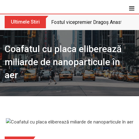
Skip
to
content
Ultimele Stiri
Fostul vicepremier Dragoș Anastasiu nu 
Coafatul cu placa eliberează
miliarde de nanoparticule în
aer