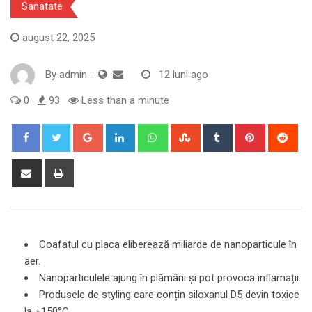
Sanatate
august 22, 2025
By
admin
-
12 luni ago
0
93
Less than a minute
Google+
LinkedIn
Whatsapp
StumbleUpon
Tumblr
Pinterest
Red
Share
Print
via
Email
Coafatul cu placa eliberează miliarde de nanoparticule în
aer.
Nanoparticulele ajung în plămâni și pot provoca inflamații.
Produsele de styling care conțin siloxanul D5 devin toxice
la +150°C.