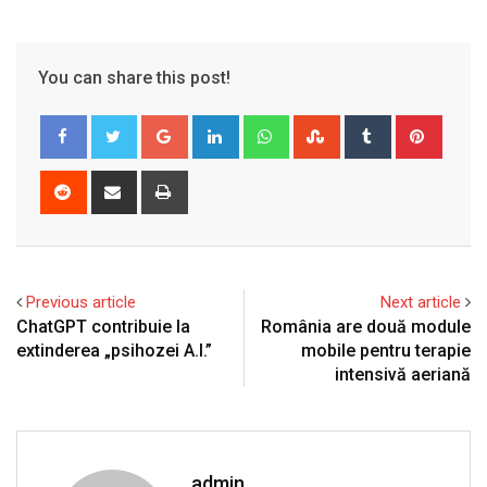
You can share this post!
Google+
LinkedIn
Whatsapp
StumbleUpon
Tumblr
Pinter
Reddit
Share
Print
via
Email
Previous article
Next article
ChatGPT contribuie la
România are două module
extinderea „psihozei A.I.”
mobile pentru terapie
intensivă aeriană
admin