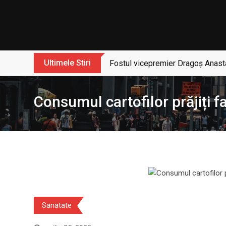
Skip
to
content
Ultimele Stiri
Fostul vicepremier Dragoș Anasta
Consumul cartofilor prăjiți f
Sanatate