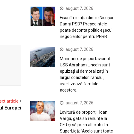
august 7, 2026
Fisuri în relația dintre Nicușor
Dan și PSD? Președintele
poate deconta politic eșecul
negocierilor pentru PNRR
august 7, 2026
Marinarii de pe portavionul
USS Abraham Lincoln sunt
epuizați și demoralizați în
largul coastelor Iranului,
avertizează familiile
acestora
ext article
august 7, 2026
ul Europei
Lovitură de proporții: Ioan
Varga, gata să renunțe la
CFR și să preia alt club din
SuperLigă: ”Acolo sunt toate