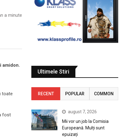
n a minute
și amidon.
Ultimele Stiri
u toate
RECENT
POPULAR
COMMON
august 7, 2026
a fost
Mii vor un job la Comisia
Europeană. Mulți sunt
epuizați