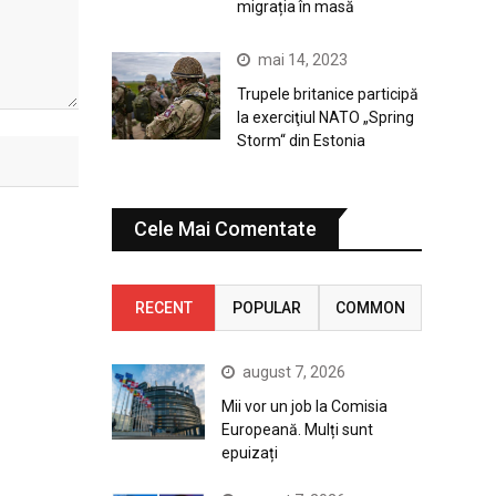
migrația în masă
mai 14, 2023
Trupele britanice participă
la exerciţiul NATO „Spring
Storm“ din Estonia
Cele Mai Comentate
RECENT
POPULAR
COMMON
august 7, 2026
Mii vor un job la Comisia
Europeană. Mulți sunt
epuizați