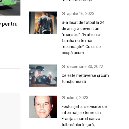
aprilie 16, 2023
S-a lăsat de fotbal la 24
e pentru
de ani și a devenit un
”monstru”: ”Frate, nici
familia nu te mai
recunoaște!” Cu ce se
ocupă acum
decembrie 30, 2022
Ce este metaverse și cum
funcționează
iulie 7, 2023
Fostul șef al serviciilor de
informații externe din
Franța a numit cauza
tulburărilor în țară,