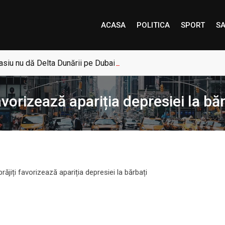
ACASA
POLITICA
SPORT
SA
siu nu dă Delta Dunării pe Dubai: „Uneori, Paradisul este mai a
avorizează apariția depresiei la băr