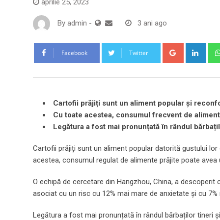
aprilie 25, 2023
By
admin
-
3 ani ago
Google+
Link
Facebook
Twitter
Cartofii prăjiți sunt un aliment popular și recon
Cu toate acestea, consumul frecvent de alimente 
Legătura a fost mai pronunțată în rândul bărbațilo
Cartofii prăjiți sunt un aliment popular datorită gustului lo
acestea, consumul regulat de alimente prăjite poate avea 
O echipă de cercetare din Hangzhou, China, a descoperit
asociat cu un risc cu 12% mai mare de anxietate și cu 7% 
Legătura a fost mai pronunțată în rândul bărbaților tineri ș