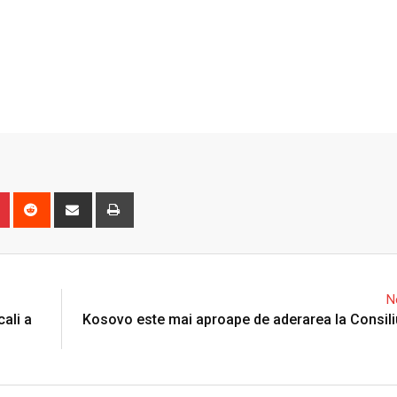
n
r
Pinterest
Reddit
Share
Print
via
Email
N
cali a
Kosovo este mai aproape de aderarea la Consili