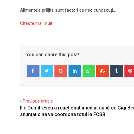
Alimentele prăjite sunt factori de risc cunoscuți…
Citeşte mai mult
You can share this post!
Google+
LinkedIn
Whatsapp
StumbleUpo
Tumbl
Facebook
Twitter
Previous article
Ilie Dumitrescu a reacționat imediat după ce Gigi Be
anunțat cine va coordona totul la FCSB