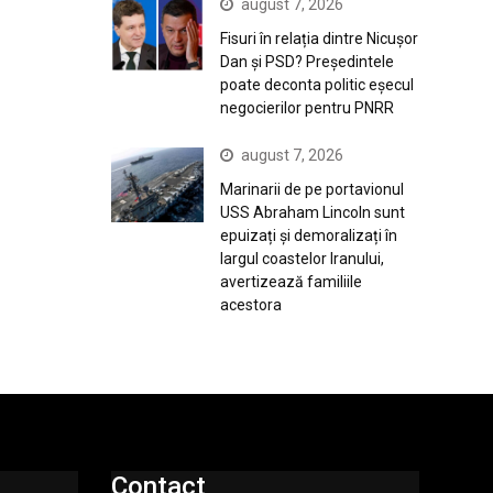
august 7, 2026
Fisuri în relația dintre Nicușor
Dan și PSD? Președintele
poate deconta politic eșecul
negocierilor pentru PNRR
august 7, 2026
Marinarii de pe portavionul
USS Abraham Lincoln sunt
epuizați și demoralizați în
largul coastelor Iranului,
avertizează familiile
acestora
Contact