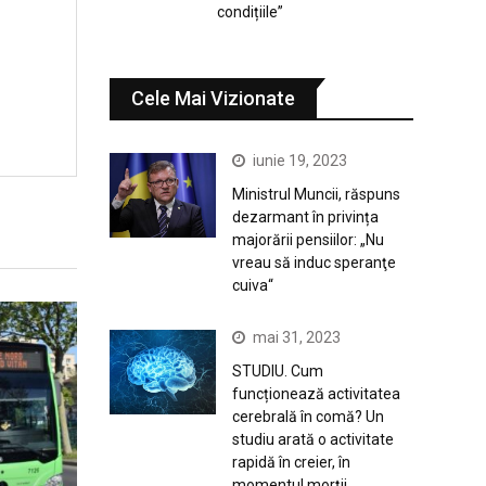
condițiile”
Cele Mai Vizionate
iunie 19, 2023
Ministrul Muncii, răspuns
dezarmant în privința
majorării pensiilor: „Nu
vreau să induc speranţe
cuiva“
mai 31, 2023
STUDIU. Cum
funcționează activitatea
cerebrală în comă? Un
studiu arată o activitate
rapidă în creier, în
momentul morții