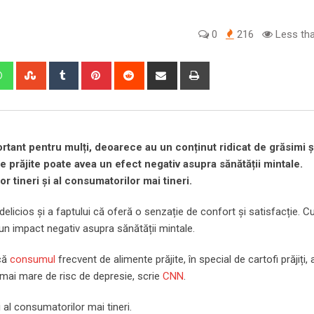
0
216
Less tha
edIn
Whatsapp
StumbleUpon
Tumblr
Pinterest
Reddit
Share
Print
via
Email
fortant pentru mulți, deoarece au un conținut ridicat de grăsimi 
prăjite poate avea un efect negativ asupra sănătății mintale.
r tineri și al consumatorilor mai tineri.
r delicios și a faptului că oferă o senzație de confort și satisfacție. C
un impact negativ asupra sănătății mintale.
 că
consumul
frecvent de alimente prăjite, în special de cartofi prăjiți, 
mai mare de risc de depresie, scrie
CNN
.
i al consumatorilor mai tineri.