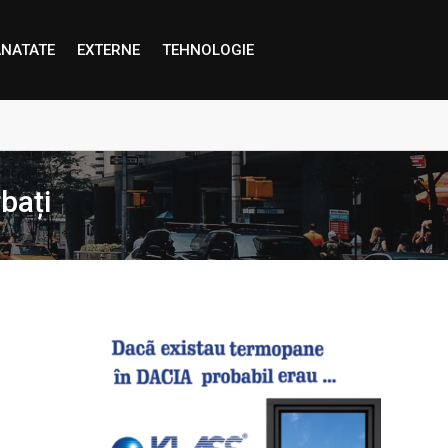
NATATE
EXTERNE
TEHNOLOGIE
proape decât credem”
bați