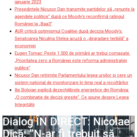
ianuarie 2023
Președintele Nicușor Dan transmite partidelor să „renunțe la
agendele politice” după ce Moody’s reconfirmă ratingul
României la „Baa3”
AUR critică optimismul Coaliției după decizia Moody’s.
Senatoarea Niculina Stelea acuză o „degradare teribilă” a
economiei
Eugen Tomac: Peste 1.500 de primării ar trebui comasate.
„Prioritatea zero a României este reforma administrației
publice”
Nicușor Dan retrimite Parlamentului legea urșilor și cere un
sistem național de monitorizare în timp real a recoltărilor
Ilie Bolojan explică dezechilibrele energetice din România:
„O combinație de decizii greșite”. Ce spune despre Legea
Integrității
Dialog ÎN DIRECT: Nicolae
Dică: ”N-ar fi trebuit să