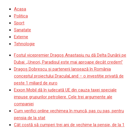
Acasa
Politica
Sport
Sanatate
Externe
Tehnologie
Fostul vicepremier Dragoș Anastasiu nu dă Delta Dunării pe
Dubai: „Uneori, Paradisul este mai aproape decât credem”
Dragoş Dobrescu şi partenerii lansează în România
conceptul proiectului DraculaLand – o investiție privată de
peste 1 miliard de euro
Exxon Mobil dă în judecată UE din cauza taxei speciale
impuse grupurilor petroliere. Cele trei argumente ale
companiei
Cum verifici online vechimea în muncă, pas cu pas, pentru
pensia de la stat
Cât costă să cumperi trei ani de vechime la pensie, de la 1