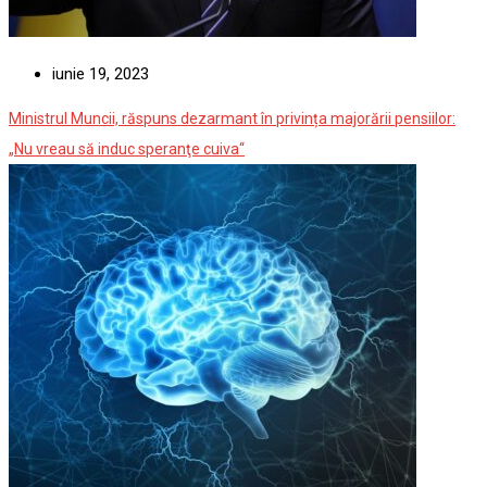
iunie 19, 2023
Ministrul Muncii, răspuns dezarmant în privința majorării pensiilor:
„Nu vreau să induc speranţe cuiva“