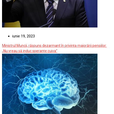
iunie 19, 2023
Ministrul Muncii, răspuns dezarmant în privința majorării pensiilor:
„Nu vreau să induc speranţe cuiva“