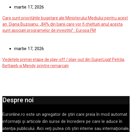
martie 17, 2026
Care sunt prioritățile bugetare ale Ministerului Mediului pentru acest
an. Diana Buzoianu: „84% din banii care vor fi cheltuiți anul acesta
sunt asociați programelor de investiții” : Europa FM
martie 17, 2026
Vedetele primei etape de play-off / play-out din SuperLigă! Petrila,
Bettaieb și Mendy, printre remarcați
Despre noi
Euronline.ro este un agregator de ştiri care preia în mod automat
informaţii şi articole din surse de încredere pe care le aduce în
atenţia publicului. Aici veţi putea citi ştiri interne sau internaţionale,