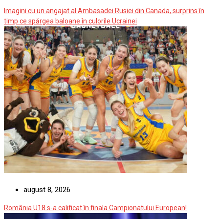
Imagini cu un angajat al Ambasadei Rusiei din Canada, surprins în
timp ce spărgea baloane în culorile Ucrainei
august 8, 2026
România U18 s-a calificat în finala Campionatului European!