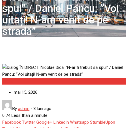
spui” / Daniel Pancu: ”Voi
uitați! N-am venit de pe
stradă”
Sport
mai 15, 2026
By
admin
-
3 luni ago
0
74
Less than a minute
Facebook
Twitter
Google+
LinkedIn
Whatsapp
StumbleUpon