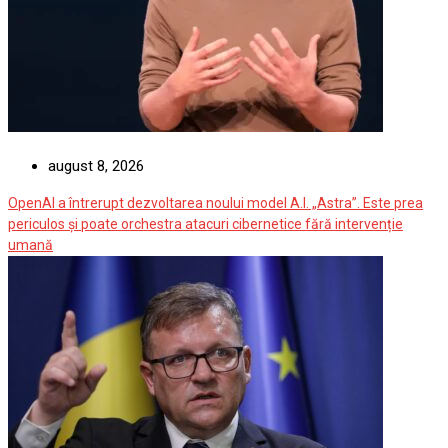
august 8, 2026
OpenAI a întrerupt dezvoltarea noului model A.I. „Astra”. Este prea
periculos și poate orchestra atacuri cibernetice fără intervenție
umană