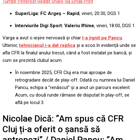
Tumblr
Pinterest
Reddit
Share via Email
Print
SuperLiga: FC Argeș – Rapid
, vineri, 20:30, DGS 1
Interviurile Digi Sport: Valeriu Iftime
, vineri, 18:00, DGS 1
Varga a avut o ieșire nervoasă și chiar
l-a jignit pe Pancu
.
Ulterior,
tehnicianul i-a dat replica
și a scos în evidență unde se
afla CFR la finalul anului trecut, când a fost instalat pe bancă, și
cum se prezintă clubul acum.
În noiembrie 2025, CFR Cluj era mai aproape de
retrogradare decât de play-off. Odată cu numirea lui Daniel
Pancu, echipa a ”renăscut” și a avut un parcurs excelent.
Acum, cu două runde rămase de disputat în play-off, se
află pe locul 3.
Nicolae Dică: ”Am spus că CFR
Cluj ți-a oferit o șansă să
antrenezi” / Daniel Pancu: ”Am