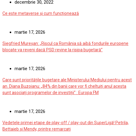
decembrie 30, 2022
Ce este metaverse și cum funcționează
martie 17, 2026
Siegfried Mureșan: „Riscul ca România să aibă fondurile europene
blocate va reveni dacă PSD revine la risipa bugetară”
martie 17, 2026
Care sunt prioritățile bugetare ale Ministerului Mediului pentru acest
an. Diana Buzoianu: „84% din banii care vor fi cheltuiți anul acesta
sunt asociați programelor de investiții” : Europa FM
martie 17, 2026
Vedetele primei etape de play-off / play-out din SuperLigă! Petrila,
Bettaieb și Mendy, printre remarcați