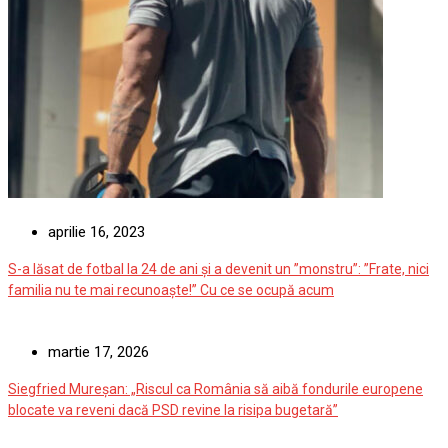
aprilie 16, 2023
S-a lăsat de fotbal la 24 de ani și a devenit un ”monstru”: ”Frate, nici
familia nu te mai recunoaște!” Cu ce se ocupă acum
martie 17, 2026
Siegfried Mureșan: „Riscul ca România să aibă fondurile europene
blocate va reveni dacă PSD revine la risipa bugetară”