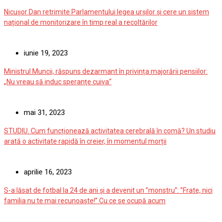
Nicușor Dan retrimite Parlamentului legea urșilor și cere un sistem
național de monitorizare în timp real a recoltărilor
iunie 19, 2023
Ministrul Muncii, răspuns dezarmant în privința majorării pensiilor:
„Nu vreau să induc speranţe cuiva“
mai 31, 2023
STUDIU. Cum funcționează activitatea cerebrală în comă? Un studiu
arată o activitate rapidă în creier, în momentul morții
aprilie 16, 2023
S-a lăsat de fotbal la 24 de ani și a devenit un ”monstru”: ”Frate, nici
familia nu te mai recunoaște!” Cu ce se ocupă acum