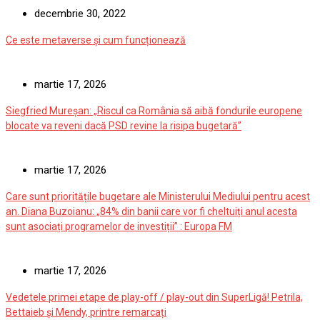
decembrie 30, 2022
Ce este metaverse și cum funcționează
martie 17, 2026
Siegfried Mureșan: „Riscul ca România să aibă fondurile europene
blocate va reveni dacă PSD revine la risipa bugetară”
martie 17, 2026
Care sunt prioritățile bugetare ale Ministerului Mediului pentru acest
an. Diana Buzoianu: „84% din banii care vor fi cheltuiți anul acesta
sunt asociați programelor de investiții” : Europa FM
martie 17, 2026
Vedetele primei etape de play-off / play-out din SuperLigă! Petrila,
Bettaieb și Mendy, printre remarcați