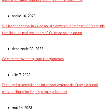
arată o activitate rapidă în creier, în momentul morții
aprilie 16, 2023
S-a lăsat de fotbal la 24 de ani și a devenit un ”monstru”: ”Frate, nici
familia nu te mai recunoaște!” Cu ce se ocupă acum
decembrie 30, 2022
Ce este metaverse și cum funcționează
iulie 7, 2023
Fostul șef al serviciilor de informații externe din Franța a numit
cauza tulburărilor în țară, migrația în masă
mai 14, 2023