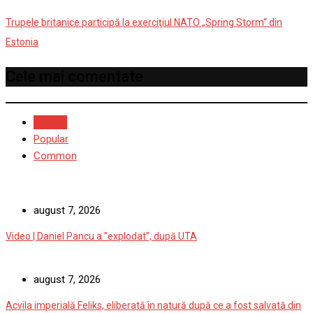
Trupele britanice participă la exerciţiul NATO „Spring Storm“ din
Estonia
Cele mai comentate
Recent
Popular
Common
august 7, 2026
Video | Daniel Pancu a ”explodat”, după UTA
august 7, 2026
Acvila imperială Feliks, eliberată în natură după ce a fost salvată din