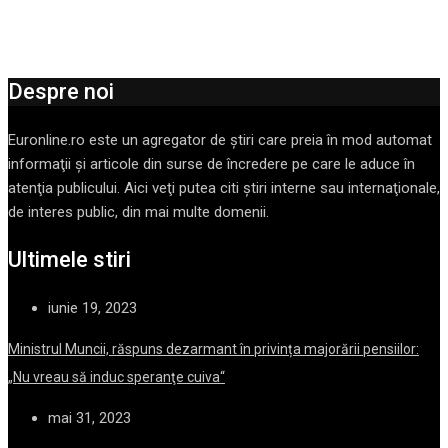
Despre noi
Euronline.ro este un agregator de ştiri care preia în mod automat
informaţii şi articole din surse de încredere pe care le aduce în
atenţia publicului. Aici veţi putea citi ştiri interne sau internaţionale,
de interes public, din mai multe domenii.
Ultimele stiri
iunie 19, 2023
Ministrul Muncii, răspuns dezarmant în privința majorării pensiilor:
„Nu vreau să induc speranţe cuiva“
mai 31, 2023