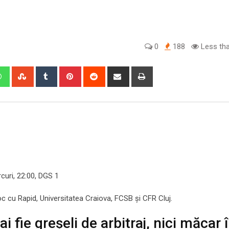
0
188
Less tha
edIn
Whatsapp
StumbleUpon
Tumblr
Pinterest
Reddit
Share
Print
via
Email
rcuri, 22:00, DGS 1
oc cu Rapid, Universitatea Craiova, FCSB și CFR Cluj.
fie greșeli de arbitraj, nici măcar 