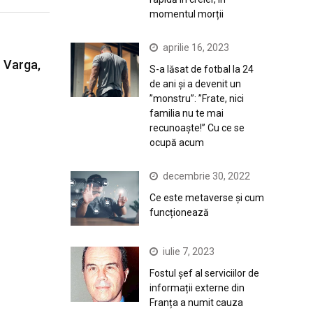
momentul morții
aprilie 16, 2023
n Varga,
S-a lăsat de fotbal la 24
de ani și a devenit un
”monstru”: ”Frate, nici
familia nu te mai
recunoaște!” Cu ce se
ocupă acum
decembrie 30, 2022
Ce este metaverse și cum
funcționează
iulie 7, 2023
Fostul șef al serviciilor de
informații externe din
Franța a numit cauza