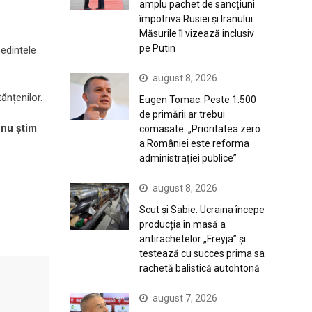
amplu pachet de sancțiuni
împotriva Rusiei și Iranului.
Măsurile îl vizează inclusiv
pe Putin
edintele
august 8, 2026
ănțenilor.
Eugen Tomac: Peste 1.500
de primării ar trebui
 nu știm
comasate. „Prioritatea zero
a României este reforma
administrației publice”
august 8, 2026
Scut și Sabie: Ucraina începe
producția în masă a
antirachetelor „Freyja” și
testează cu succes prima sa
rachetă balistică autohtonă
august 7, 2026