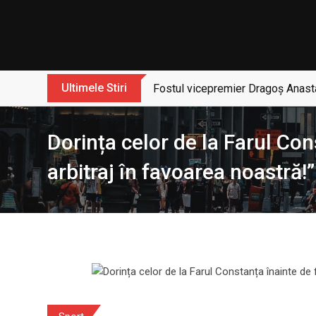
Skip
to
content
Ultimele Stiri
Fostul vicepremier Dragoș Anasta
Dorința celor de la Farul Con
arbitraj în favoarea noastră!”