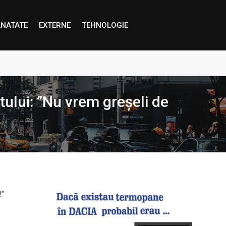
NATATE
EXTERNE
TEHNOLOGIE
proape decât credem”
tului: ”Nu vrem greșeli de