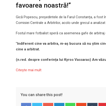
favoarea noastră!”
Gică Popescu, președintele de la Farul Constanța, a fost 
Comisiei Centrale a Arbitrilor, acolo unde grecul a analizat
Fostul mare fotbalist speră ca asemenea gafe de arbitraj s
”
Indiferent cine va arbitra, m-aș bucura să nu știm cin
cine a arbitrat.
(n.red. despre conferința lui Kyros Vassaras) Am văzu
Citeşte mai mult
You can share this post!
Google+
LinkedIn
Whatsapp
StumbleUpo
Tumbl