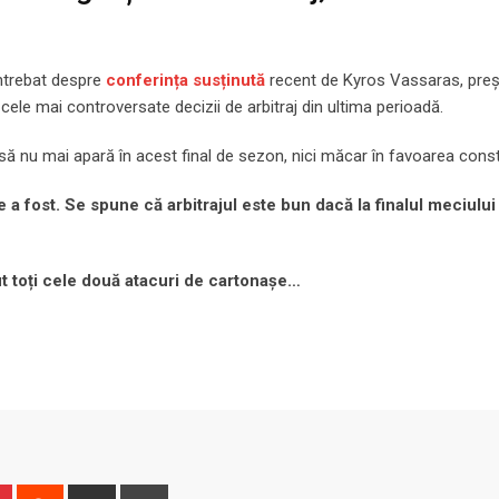
întrebat despre
conferința susținută
recent de Kyros Vassaras, preș
 cele mai controversate decizii de arbitraj din ultima perioadă.
ă nu mai apară în acest final de sezon, nici măcar în favoarea const
e a fost. Se spune că arbitrajul este bun dacă la finalul meciului
t toți cele două atacuri de cartonașe…
n
r
Pinterest
Reddit
Share
Print