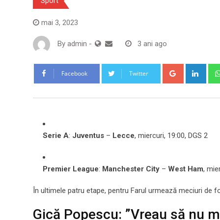
Sport
mai 3, 2023
By
admin
-
3 ani ago
Google+
Link
Facebook
Twitter
Serie A
:
Juventus
–
Lecce
, miercuri, 19:00, DGS 2
Premier League
:
Manchester City
–
West Ham
, mie
În ultimele patru etape, pentru Farul urmează meciuri de f
Gică Popescu: ”Vreau să nu mai 