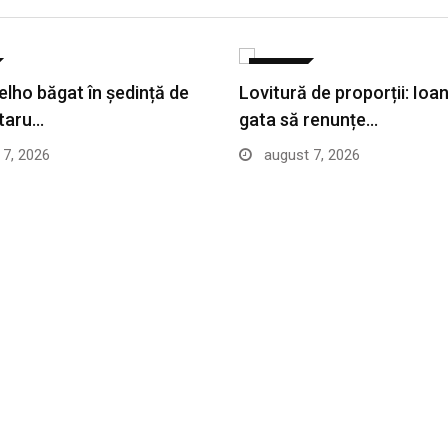
SPORT
elho băgat în ședință de
Lovitură de proporții: Ioa
taru…
gata să renunțe…
7, 2026
august 7, 2026