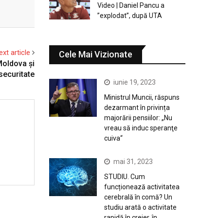
Video | Daniel Pancu a
”explodat”, după UTA
ext article
Cele Mai Vizionate
Moldova și
securitate
iunie 19, 2023
Ministrul Muncii, răspuns
dezarmant în privința
majorării pensiilor: „Nu
vreau să induc speranţe
cuiva“
mai 31, 2023
STUDIU. Cum
funcționează activitatea
cerebrală în comă? Un
studiu arată o activitate
rapidă în creier, în