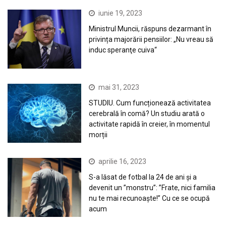
iunie 19, 2023
Ministrul Muncii, răspuns dezarmant în
privința majorării pensiilor: „Nu vreau să
induc speranţe cuiva“
mai 31, 2023
STUDIU. Cum funcționează activitatea
cerebrală în comă? Un studiu arată o
activitate rapidă în creier, în momentul
morții
aprilie 16, 2023
S-a lăsat de fotbal la 24 de ani și a
devenit un ”monstru”: ”Frate, nici familia
nu te mai recunoaște!” Cu ce se ocupă
acum