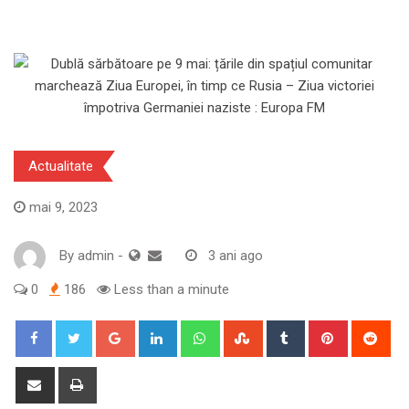
Actualitate
mai 9, 2023
By
admin
-
3 ani ago
0
186
Less than a minute
Google+
LinkedIn
Whatsapp
StumbleUpon
Tumblr
Pinterest
Red
Share
Print
via