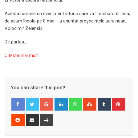
Acesta rămâne un eveniment istoric care va fi sărbătorit, însă,
de acum încolo pe 8 mai – a anunțat președintele ucrainean,
Volodimir Zelenski.
De partea…
Citeşte mai mult
You can share this post!
Google+
LinkedIn
Whatsapp
StumbleUpon
Tumblr
Pinter
Reddit
Share
Print
via
Email