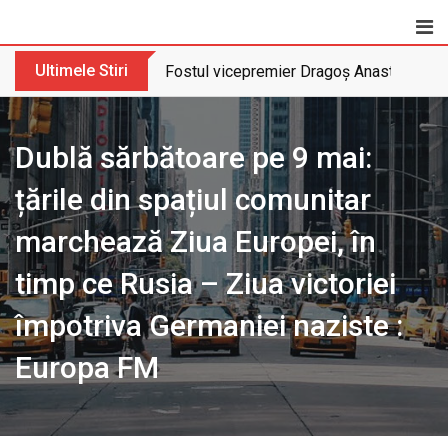
Skip
to
content
Ultimele Stiri
Fostul vicepremier Dragoș Anastasiu nu 
Dublă sărbătoare pe 9 mai:
țările din spațiul comunitar
marchează Ziua Europei, în
timp ce Rusia – Ziua victoriei
împotriva Germaniei naziste :
Europa FM