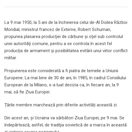
Email
La 9 mai 1950, la 5 ani de la încheierea celui de-Al Doilea Război
Mondial, ministrul francez de Externe, Robert Schuman,
propunea plasarea producţiei de cărbune şi oţel sub controlul
unei autorităţi comune, pentru a se controla în acest fel
producţia de armament şi posibilitatea evitării unui viitor conflict
militar.
Propunerea este considerată a fi piatra de temelie a Uniunii
Europene. La mai bine de 30 de ani, în 1985, în cadrul Consiliului
European de la Milano, s-a luat decizia ca, în fiecare an, la 9
mai, să fie Ziua Europei.
Țările membre marchează prin diferite activități această zi.
Din acest an, și Ucraina va sărbători Ziua Europei, pe 9 mai. Se
îndepărtează, astfel, de tradiţia sovietică de a marca în această
zi victoria asupra nazismului.