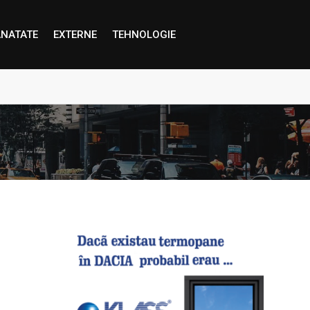
NATATE
EXTERNE
TEHNOLOGIE
proape decât credem”