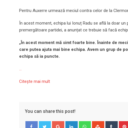
Pentru Auxerre urmează meciul contra celor de la Clermont
În acest moment, echipa lui Ionuț Radu se află la doar un p
premergătoare partidei, a anunțat ce trebuie să facă echipa 
„În acest moment mă simt foarte bine. Înainte de mec
care putea ajuta mai bine echipa. Avem un grup de por
echipa să ia puncte.
…
Citeşte mai mult
You can share this post!
Google+
LinkedIn
Whatsapp
StumbleUpo
Tumbl