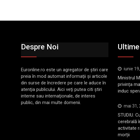
Despre Noi
Ultimel
iunie 19
Euronline.ro este un agregator de ştiri care
preia în mod automat informaţii şi articole
Ministrul 
din surse de încredere pe care le aduce în
privința ma
atenţia publicului. Aici veţi putea citi ştiri
induc sper
interne sau internaţionale, de interes
public, din mai multe domenii.
mai 31,
STUDIU. Cu
cerebrală 
activitate 
morții