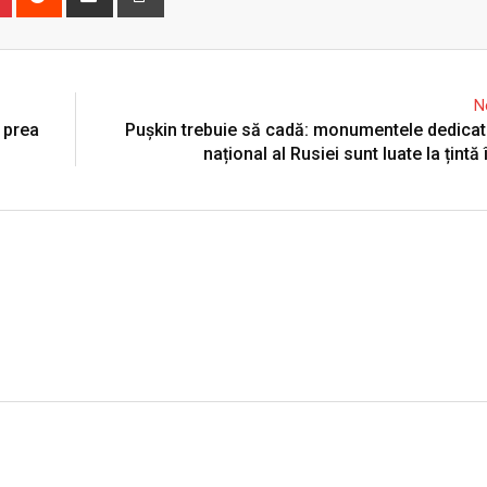
via
Email
N
i prea
Pușkin trebuie să cadă: monumentele dedicat
național al Rusiei sunt luate la țintă