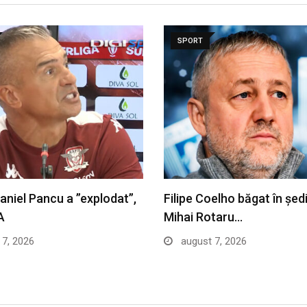
SPORT
Daniel Pancu a ”explodat”,
Filipe Coelho băgat în șed
A
Mihai Rotaru…
7, 2026
august 7, 2026