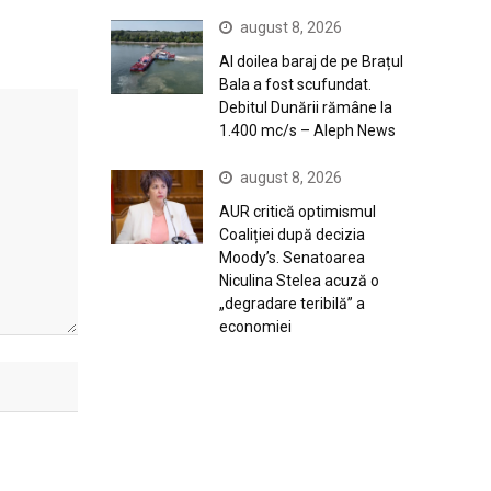
august 8, 2026
Al doilea baraj de pe Brațul
Bala a fost scufundat.
Debitul Dunării rămâne la
1.400 mc/s – Aleph News
august 8, 2026
AUR critică optimismul
Coaliției după decizia
Moody’s. Senatoarea
Niculina Stelea acuză o
„degradare teribilă” a
economiei