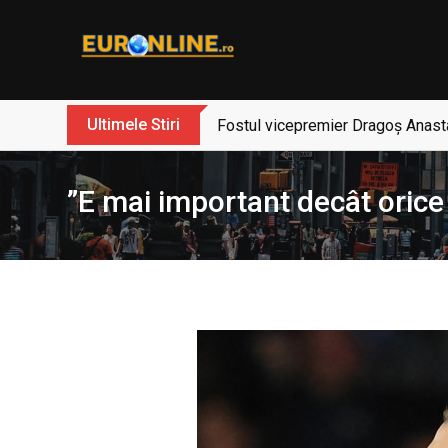
Skip
to
content
Ultimele Stiri
Fostul vicepremier Dragoș Anasta
”E mai important decât orice