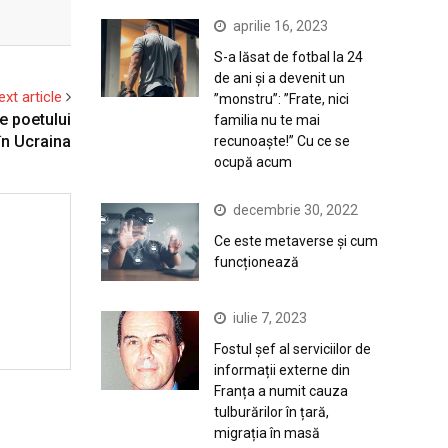
aprilie 16, 2023
S-a lăsat de fotbal la 24
de ani și a devenit un
ext article
”monstru”: ”Frate, nici
e poetului
familia nu te mai
 în Ucraina
recunoaște!” Cu ce se
ocupă acum
decembrie 30, 2022
Ce este metaverse și cum
funcționează
iulie 7, 2023
Fostul șef al serviciilor de
informații externe din
Franța a numit cauza
tulburărilor în țară,
migrația în masă