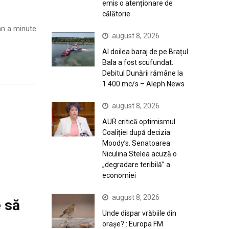
emis o atenționare de
călătorie
n a minute
august 8, 2026
Al doilea baraj de pe Brațul
Bala a fost scufundat.
Debitul Dunării rămâne la
1.400 mc/s – Aleph News
august 8, 2026
AUR critică optimismul
Coaliției după decizia
Moody’s. Senatoarea
Niculina Stelea acuză o
„degradare teribilă” a
economiei
august 8, 2026
e să
Unde dispar vrăbiile din
orașe? : Europa FM