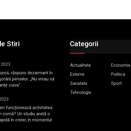
e Stiri
Categorii
, 2023
Actualitate
Economie
Muncii, răspuns dezarmant în
Externe
Politica
jorării pensiilor: „Nu vreau să
Sanatate
Sport
anţe cuiva“
Tehnologie
 2023
m funcționează activitatea
în comă? Un studiu arată o
rapidă în creier, în momentul