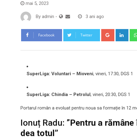
mai 5, 2023
By
admin
-
3 ani ago
Google+
Link
Facebook
Twitter
SuperLiga: Voluntari – Mioveni
, vineri, 17:30, DGS 1
SuperLiga: Chindia – Petrolul
, vineri, 20:30, DGS 1
Portarul român a evoluat pentru noua sa formație în 12 mec
Ionuț Radu: ”
Pentru a rămâne î
dea totul”