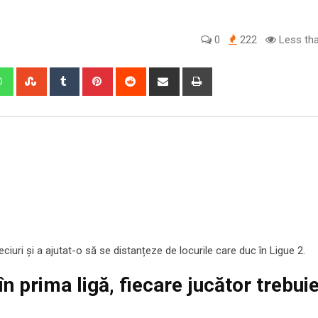
0
222
Less tha
edIn
Whatsapp
StumbleUpon
Tumblr
Pinterest
Reddit
Share
Print
via
Email
iuri și a ajutat-o să se distanțeze de locurile care duc în Ligue 2.
n prima ligă, fiecare jucător trebui