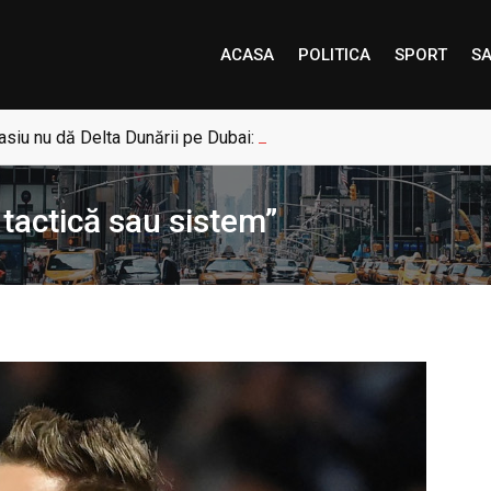
ACASA
POLITICA
SPORT
SA
siu nu dă Delta Dunării pe Dubai: „Uneori, Paradisul este mai a
 tactică sau sistem”