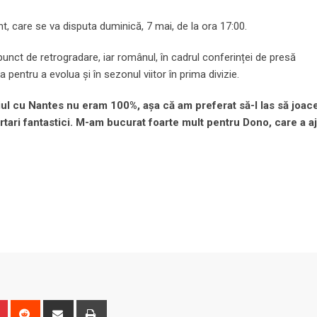
, care se va disputa duminică, 7 mai, de la ora 17:00.
unct de retrogradare, iar românul, în cadrul conferinței de presă
pentru a evolua și în sezonul viitor în prima divizie.
iul cu Nantes nu eram 100%, așa că am preferat să-l las să joac
tari fantastici. M-am bucurat foarte mult pentru Dono, care a aj
n
r
Pinterest
Reddit
Share
Print