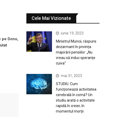
Cele Mai Vizionate
iunie 19, 2023
e pe Dono,
Ministrul Muncii, răspuns
utat
dezarmant în privința
majorării pensiilor: „Nu
vreau să induc speranţe
cuiva“
mai 31, 2023
STUDIU. Cum
funcționează activitatea
cerebrală în comă? Un
studiu arată o activitate
rapidă în creier, în
momentul morții