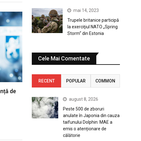
mai 14, 2023
Trupele britanice participă
la exerciţiul NATO „Spring
Storm“ din Estonia
Cele Mai Comentate
RECENT
POPULAR
COMMON
ință de
august 8, 2026
Peste 500 de zboruri
anulate în Japonia din cauza
taifunului Dolphin: MAE a
emis o atenționare de
călătorie