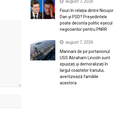
august 7, 2026
Fisuri în relația dintre Nicușor
Dan și PSD? Președintele
poate deconta politic eșecul
negocierilor pentru PNRR
august 7, 2026
Marinarii de pe portavionul
USS Abraham Lincoln sunt
epuizați și demoralizați în
largul coastelor Iranului,
avertizează familiile
acestora