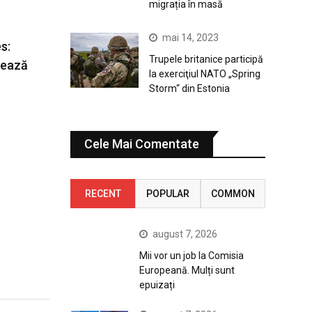
migrația în masă
mai 14, 2023
s:
Trupele britanice participă
zează
la exerciţiul NATO „Spring
Storm“ din Estonia
Cele Mai Comentate
RECENT
POPULAR
COMMON
august 7, 2026
Mii vor un job la Comisia
Europeană. Mulți sunt
epuizați