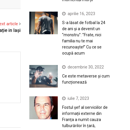
aprilie 16, 2023
S-a lăsat de fotbal la 24
ext article
de ani și a devenit un
ție in Iași
”monstru”: ”Frate, nici
familia nu te mai
recunoaște!” Cu ce se
ocupă acum
decembrie 30, 2022
Ce este metaverse și cum
funcționează
iulie 7, 2023
Fostul șef al serviciilor de
informații externe din
Franța a numit cauza
tulburărilor în țară,