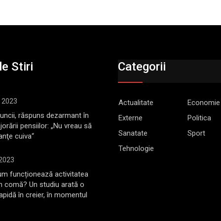
e Stiri
Categorii
, 2023
Actualitate
Economie
Muncii, răspuns dezarmant în
Externe
Politica
jorării pensiilor: „Nu vreau să
Sanatate
Sport
anţe cuiva“
Tehnologie
 2023
m funcționează activitatea
în comă? Un studiu arată o
rapidă în creier, în momentul