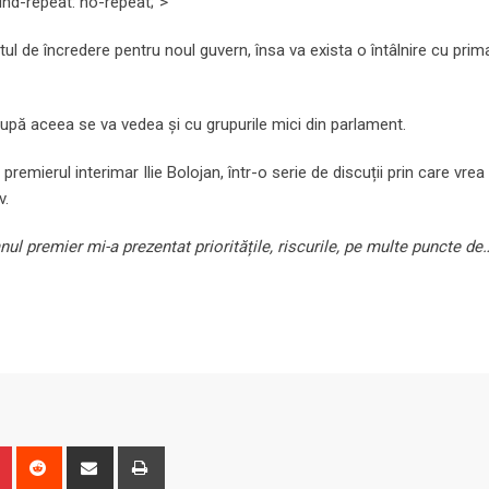
und-repeat: no-repeat;”>
tul de încredere pentru noul guvern, însa va exista o întâlnire cu primar
după aceea se va vedea și cu grupurile mici din parlament.
 premierul interimar Ilie Bolojan, într-o serie de discuții prin care vrea
v.
 premier mi-a prezentat prioritățile, riscurile, pe multe puncte de
n
r
Pinterest
Reddit
Share
Print
via