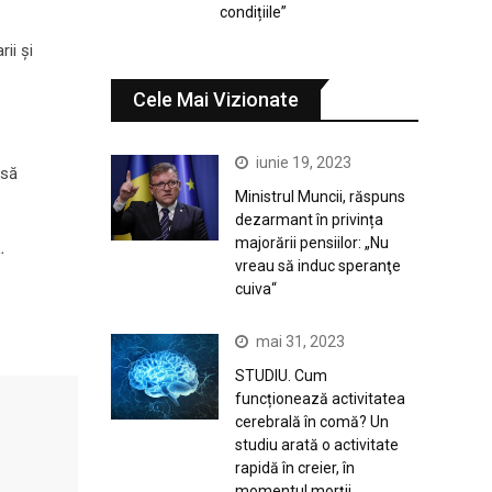
condițiile”
ii și
Cele Mai Vizionate
iunie 19, 2023
 să
Ministrul Muncii, răspuns
dezarmant în privința
majorării pensiilor: „Nu
…
vreau să induc speranţe
cuiva“
mai 31, 2023
STUDIU. Cum
funcționează activitatea
cerebrală în comă? Un
studiu arată o activitate
rapidă în creier, în
momentul morții