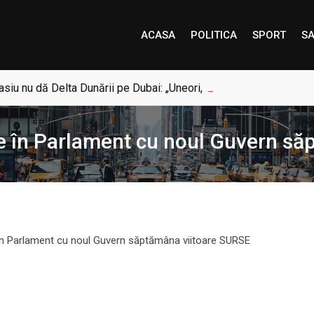
ACASA
POLITICA
SPORT
SA
siu nu dă Delta Dunării pe Dubai: „Uneori, Paradisul este mai a
 în Parlament cu noul Guvern să