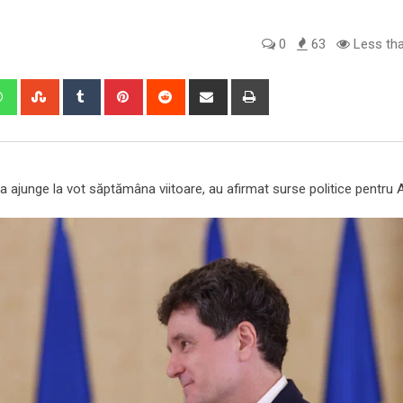
0
63
Less tha
edIn
Whatsapp
StumbleUpon
Tumblr
Pinterest
Reddit
Share
Print
via
Email
 ajunge la vot săptămâna viitoare, au afirmat surse politice pentru 