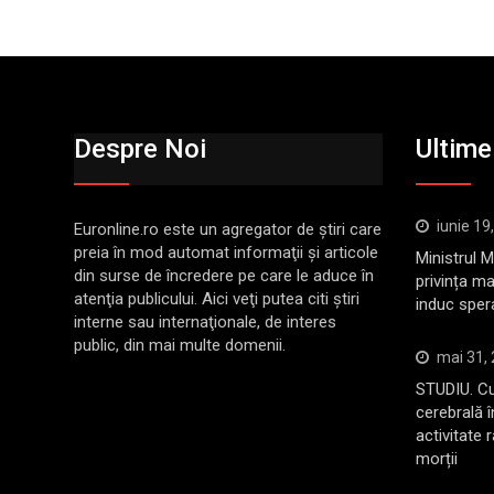
Despre Noi
Ultimel
iunie 19
Euronline.ro este un agregator de ştiri care
preia în mod automat informaţii şi articole
Ministrul 
din surse de încredere pe care le aduce în
privința ma
atenţia publicului. Aici veţi putea citi ştiri
induc sper
interne sau internaţionale, de interes
public, din mai multe domenii.
mai 31,
STUDIU. Cu
cerebrală 
activitate 
morții