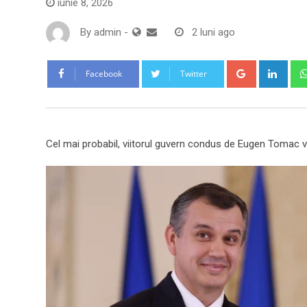
iunie 8, 2026
By
admin
-
2 luni ago
Google+
Link
Facebook
Twitter
Cel mai probabil, viitorul guvern condus de Eugen Tomac va