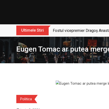
Skip
to
content
Ultimele Stiri
Fostul vicepremier Dragoș Anasta
Eugen Tomac ar putea merge
Politica