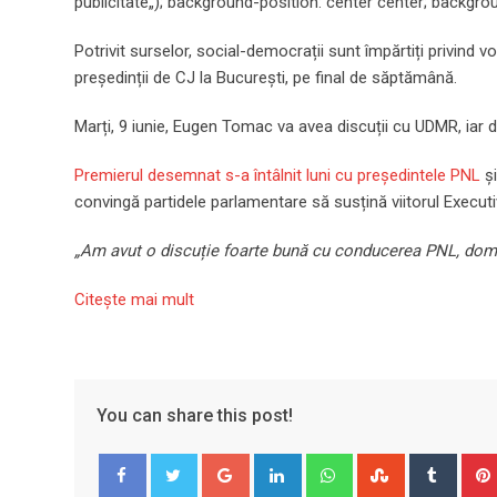
publicitate
„); background-position: center center; backgro
Potrivit surselor, social-democrații sunt împărtiți privind vo
președinții de CJ la București, pe final de săptămână.
Marți, 9 iunie, Eugen Tomac va avea discuții cu UDMR, iar 
Premierul desemnat s-a întâlnit luni cu președintele PNL
și
convingă partidele parlamentare să susțină viitorul Executi
„Am avut o discuție foarte bună cu conducerea PNL, domnul
Citeşte mai mult
You can share this post!
Google+
LinkedIn
Whatsapp
StumbleUpo
Tumbl