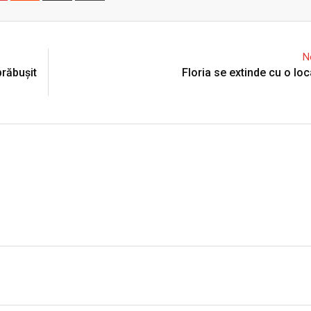
Email
N
prăbușit
Floria se extinde cu o loca