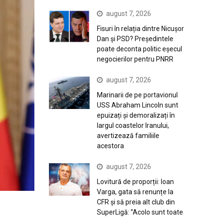
august 7, 2026
Fisuri în relația dintre Nicușor
Dan și PSD? Președintele
poate deconta politic eșecul
negocierilor pentru PNRR
august 7, 2026
Marinarii de pe portavionul
USS Abraham Lincoln sunt
epuizați și demoralizați în
largul coastelor Iranului,
avertizează familiile
acestora
august 7, 2026
Lovitură de proporții: Ioan
Varga, gata să renunțe la
CFR și să preia alt club din
SuperLigă: ”Acolo sunt toate