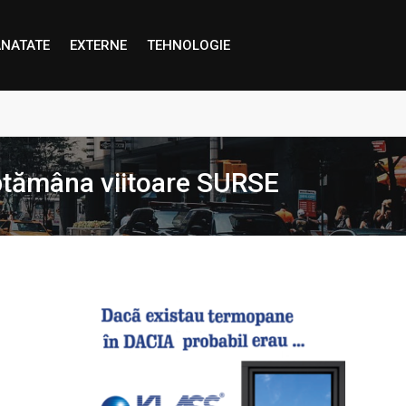
NATATE
EXTERNE
TEHNOLOGIE
proape decât credem”
ptămâna viitoare SURSE