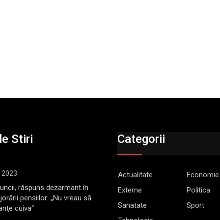
e Stiri
Categorii
, 2023
Actualitate
Economie
Muncii, răspuns dezarmant în
Externe
Politica
jorării pensiilor: „Nu vreau să
Sanatate
Sport
anţe cuiva“