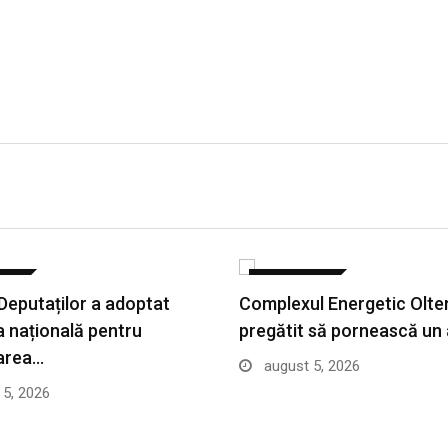
ATE
ACTUALITATE
eputaților a adoptat
Complexul Energetic Olten
a națională pentru
pregătit să pornească un 
area…
august 5, 2026
5, 2026