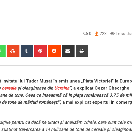
0
223
Less tha
edIn
Whatsapp
StumbleUpon
Tumblr
Pinterest
Reddit
Share
Print
via
Email
invitatul lui Tudor Mușat în emisiunea „Piața Victoriei” la Euro
e
cereale
și oleaginoase din
Ucraina
”
, a explicat Cezar Gheorghe. 
oane de tone. Ceea ce înseamnă că în piața românească 3,75 de mil
e de tone de mărfuri românești”
, a mai explicat expertul în comerț
ițiile pentru că dacă ne uităm și analizăm cifrele, care sunt cele m
susținut traversarea a 14 milioane de tone de cereale și oleaginoa