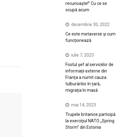
recunoaște!” Cu ce se
ocupă acum
decembrie 30, 2022
Ce este metaverse și cum
funcționează
iulie 7, 2023
Fostul șef al serviciilor de
informații externe din
Franța a numit cauza
tulburărilor în țară,
migrația în masă
mai 14, 2023
Trupele britanice participă
la exerciţiul NATO „Spring
Storm“ din Estonia