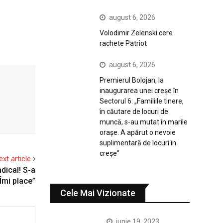
august 6, 2026
Volodimir Zelenski cere
rachete Patriot
august 6, 2026
Premierul Bolojan, la
inaugurarea unei creșe în
Sectorul 6: „Familiile tinere,
în căutare de locuri de
muncă, s-au mutat în marile
orașe. A apărut o nevoie
suplimentară de locuri în
creșe”
ext article
adical! S-a
”Îmi place”
Cele Mai Vizionate
iunie 19, 2023