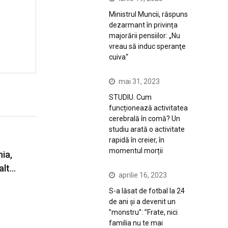
Ministrul Muncii, răspuns
dezarmant în privința
majorării pensiilor: „Nu
vreau să induc speranţe
cuiva“
mai 31, 2023
STUDIU. Cum
funcționează activitatea
cerebrală în comă? Un
studiu arată o activitate
rapidă în creier, în
momentul morții
ia,
alt…
aprilie 16, 2023
S-a lăsat de fotbal la 24
de ani și a devenit un
”monstru”: ”Frate, nici
familia nu te mai