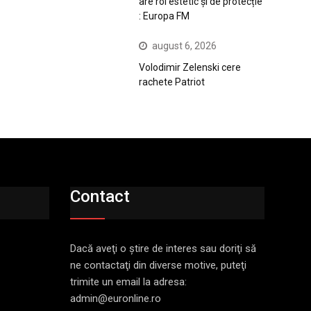
are rol estetic și de protecție
: Europa FM
august 6, 2026
Volodimir Zelenski cere
rachete Patriot
Contact
Dacă aveţi o ştire de interes sau doriţi să
ne contactaţi din diverse motive, puteţi
trimite un email la adresa:
admin@euronline.ro