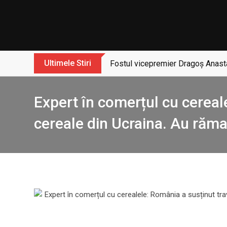
Skip
to
content
Ultimele Stiri
Fostul vicepremier Dragoș Anasta
Expert în comerțul cu cereal
cereale din Ucraina. Au răma