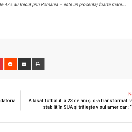
ate 47% au trecut prin România – este un procentaj foarte mare….
n
r
Pinterest
Reddit
Share
Print
via
Email
N
 datoria
A lăsat fotbalul la 23 de ani și s-a transformat r
stabilit în SUA și trăiește visul american: 