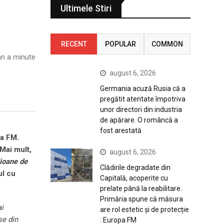
Ultimele Stiri
RECENT
POPULAR
COMMON
n a minute
august 6, 2026
Germania acuză Rusia că a
pregătit atentate împotriva
unor directori din industria
de apărare. O româncă a
fost arestată
pa FM.
Mai mult,
august 6, 2026
ioane de
Clădirile degradate din
ul cu
Capitală, acoperite cu
prelate până la reabilitare.
Primăria spune că măsura
ai
are rol estetic și de protecție
se din
: Europa FM