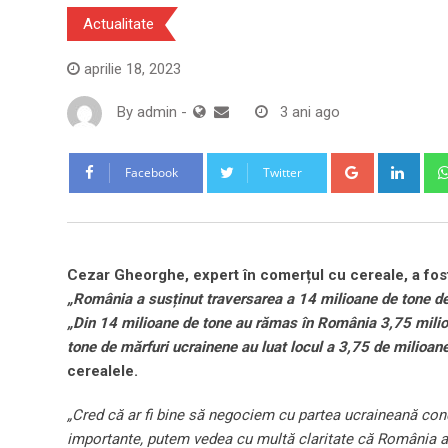
Actualitate
aprilie 18, 2023
By
admin
-
3 ani ago
Google+
Link
Facebook
Twitter
Cezar Gheorghe, expert în comerțul cu cereale, a fost 
„România a susținut traversarea a 14 milioane de tone d
„Din 14 milioane de tone au rămas în România 3,75 mili
tone de mărfuri ucrainene au luat locul a 3,75 de milioan
cerealele.
„Cred că ar fi bine să negociem cu partea ucraineană cond
importante, putem vedea cu multă claritate că România a 