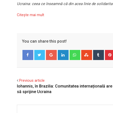
Ucraina: ceea ce înseamnă că din acea linie de solidarit
Citeşte mai mult
You can share this post!
Google+
LinkedIn
Whatsapp
StumbleUpo
Tumbl
Facebook
Twitter
Previous article
Iohannis, în Brazilia: Comunitatea internațională are
să sprijine Ucraina