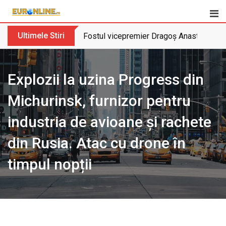
Skip
to
content
Ultimele Stiri
Fostul vicepremier Dragoș Anastasiu nu 
Explozii la uzina Progress din
Michurinsk, furnizor pentru
industria de avioane și rachete
din Rusia. Atac cu drone în
timpul nopții