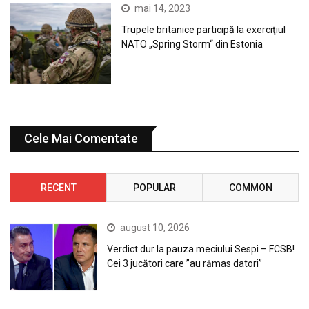
mai 14, 2023
Trupele britanice participă la exerciţiul
NATO „Spring Storm“ din Estonia
Cele Mai Comentate
RECENT
POPULAR
COMMON
august 10, 2026
Verdict dur la pauza meciului Sespi – FCSB!
Cei 3 jucători care ”au rămas datori”