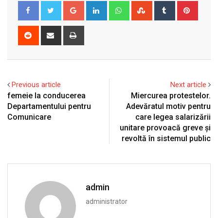
Google+
LinkedIn
Whatsapp
StumbleUpon
Tumblr
Pinter
Reddit
Share
Print
via
Email
Previous article
Next article
femeie la conducerea
Miercurea protestelor.
Departamentului pentru
Adevăratul motiv pentru
Comunicare
care legea salarizării
unitare provoacă greve și
revoltă în sistemul public
admin
administrator