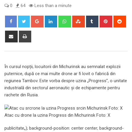
0
64
Less than a minute
Google+
LinkedIn
Whatsapp
StumbleUpon
Tumblr
Pinterest
Red
Share
Print
via
Email
În cursul nopții, locuitorii din Michurinsk au semnalat explozii
puternice, după ce mai multe drone ar fi lovit o fabrică din
regiunea Tambov. Este vorba despre uzina „Progress”, o unitate
industrială din sectorul aeronautic și de echipamente pentru
rachete din Rusia.
Atac cu drone la uzina Progress din Michurinsk Foto: X
publicitate
„); background-position: center center; background-