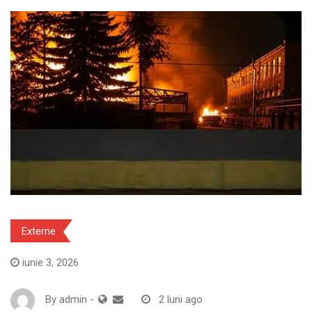
Externe
iunie 3, 2026
By
admin
-
2 luni ago