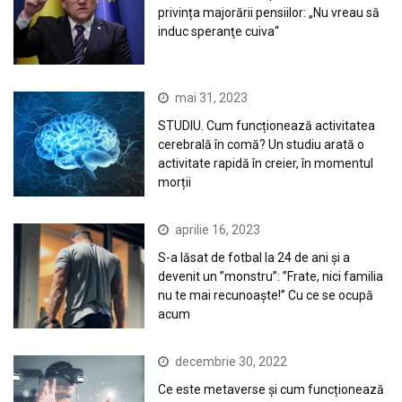
privința majorării pensiilor: „Nu vreau să
induc speranţe cuiva“
mai 31, 2023
STUDIU. Cum funcționează activitatea
cerebrală în comă? Un studiu arată o
activitate rapidă în creier, în momentul
morții
aprilie 16, 2023
S-a lăsat de fotbal la 24 de ani și a
devenit un ”monstru”: ”Frate, nici familia
nu te mai recunoaște!” Cu ce se ocupă
acum
decembrie 30, 2022
Ce este metaverse și cum funcționează