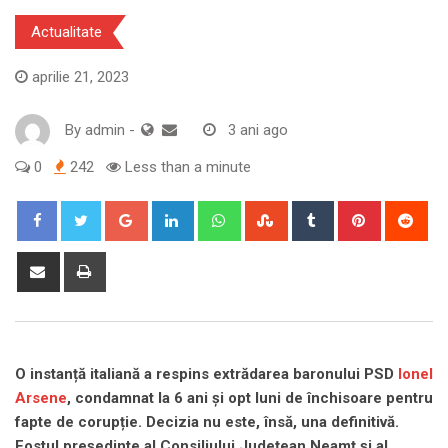
Actualitate
aprilie 21, 2023
By
admin
-
3 ani ago
0
242
Less than a minute
Google+
LinkedIn
Whatsapp
StumbleUpon
Tumblr
Pinterest
Red
Share
Print
via
Email
O instanță italiană a respins extrădarea baronului PSD
Ionel
Arsene
, condamnat la 6 ani și opt luni de închisoare pentru
fapte de corupție. Decizia nu este, însă, una definitivă.
Fostul preşedinte al Consiliului Judeţean Neamţ şi al