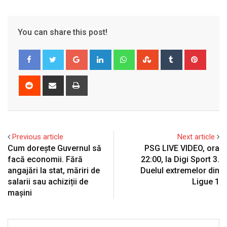
You can share this post!
Google+
LinkedIn
Whatsapp
StumbleUpon
Tumblr
Pinter
Reddit
Share
Print
via
Email
Previous article
Next article
Cum dorește Guvernul să
PSG LIVE VIDEO, ora
facă economii. Fără
22:00, la Digi Sport 3.
angajări la stat, măriri de
Duelul extremelor din
salarii sau achiziții de
Ligue 1
mașini