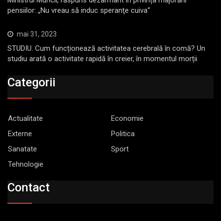
Ministrul Muncii, răspuns dezarmant în privința majorării
pensiilor: „Nu vreau să induc speranţe cuiva“
mai 31, 2023
STUDIU. Cum funcționează activitatea cerebrală în comă? Un
studiu arată o activitate rapidă în creier, în momentul morții
Categorii
Actualitate
Economie
Externe
Politica
Sanatate
Sport
Tehnologie
Contact