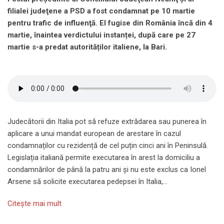
filialei judeţene a PSD a fost condamnat pe 10 martie
pentru trafic de influenţă. El fugise din România încă din 4
martie, înaintea verdictului instanței, după care pe 27
martie s-a predat autorităților italiene, la Bari.
Judecătorii din Italia pot să refuze extrădarea sau punerea în
aplicare a unui mandat european de arestare în cazul
condamnaților cu rezidență de cel puțin cinci ani în Peninsulă.
Legislația italiană permite executarea în arest la domiciliu a
condamnărilor de până la patru ani și nu este exclus ca Ionel
Arsene să solicite executarea pedepsei în Italia,…
Citeşte mai mult