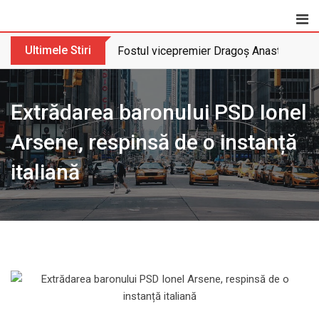
Skip
to
content
Ultimele Stiri
Fostul vicepremier Dragoș Anastasiu nu 
Extrădarea baronului PSD Ionel
Arsene, respinsă de o instanță
italiană