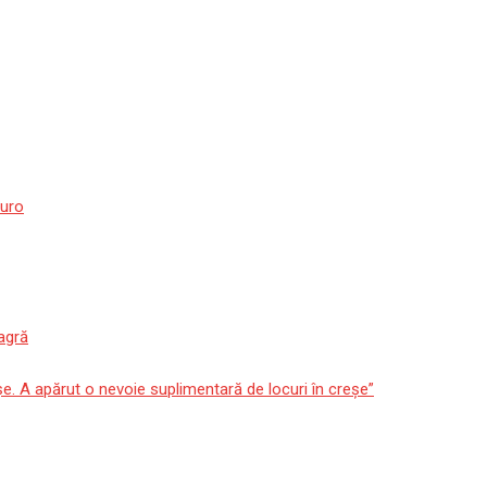
euro
agră
așe. A apărut o nevoie suplimentară de locuri în creșe”
urmărită penal de DNA