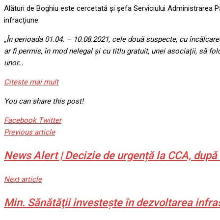
Alături de Boghiu este cercetată și șefa Serviciului Administrarea 
infracțiune.
„În perioada 01.04. – 10.08.2021, cele două suspecte, cu încălcarea a
ar fi permis, în mod nelegal și cu titlu gratuit, unei asociații, să
unor…
Citeşte mai mult
You can share this post!
Google+
LinkedIn
Whatsapp
StumbleUpon
Tumblr
Pinterest
Reddit
Share
Print
Facebook
Twitter
via
Previous article
Email
News Alert | Decizie de urgență la CCA, după 
Next article
Min. Sănătăţii investește în dezvoltarea infra