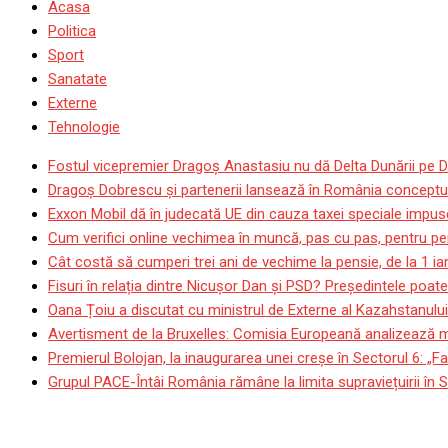
Acasa
Politica
Sport
Sanatate
Externe
Tehnologie
Fostul vicepremier Dragoș Anastasiu nu dă Delta Dunării pe D
Dragoş Dobrescu şi partenerii lansează în România conceptul p
Exxon Mobil dă în judecată UE din cauza taxei speciale impuse
Cum verifici online vechimea în muncă, pas cu pas, pentru pen
Cât costă să cumperi trei ani de vechime la pensie, de la 1 i
Fisuri în relația dintre Nicușor Dan și PSD? Președintele poat
Oana Țoiu a discutat cu ministrul de Externe al Kazahstanului
Avertisment de la Bruxelles: Comisia Europeană analizează mod
Premierul Bolojan, la inaugurarea unei creșe în Sectorul 6: „Fa
Grupul PACE-Întâi România rămâne la limita supraviețuirii în
Flavia Boghiu, viceprimar U