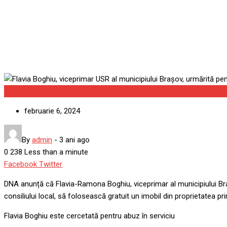
pentru abuz în serviciu
Politica
februarie 6, 2024
By
admin
-
3 ani ago
0
238
Less than a minute
Google+
LinkedIn
Whatsapp
StumbleUpon
Tumblr
Pinterest
Reddit
Share
Print
Facebook
Twitter
via
DNA anunță că Flavia-Ramona Boghiu, viceprimar al municipiului Brașo
Email
consiliului local, să folosească gratuit un imobil din proprietatea pri
Flavia Boghiu este cercetată pentru abuz în serviciu