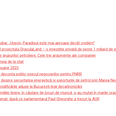
ubai: „Uneori, Paradisul este mai aproape decât credem”
roiectului DraculaLand – o investiție privată de peste 1 miliard de 
 grupurilor petroliere. Cele trei argumente ale companiei
sia de la stat
anuarie 2023
e deconta politic eșecul negocierilor pentru PNRR
 despre securitatea energetică și exporturile de petrol prin Marea Ne
ificările aduse la București legii decarbonizării
miliile tinere, în căutare de locuri de muncă, s-au mutat în marile or
 Senat, după ce parlamentarul Paul Gheorghe a trecut la AUR
SR al municipiului Brașov, 