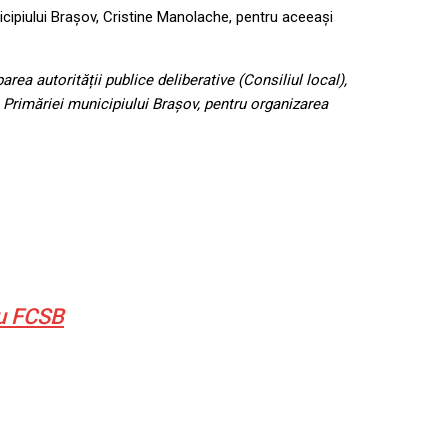
cipiului Brașov, Cristine Manolache, pentru aceeaşi
rea autorității publice deliberative (Consiliul local),
a Primăriei municipiului Brașov, pentru organizarea
cu FCSB