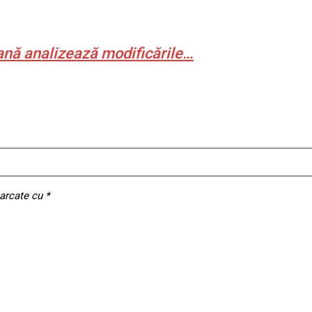
ană analizează modificările…
marcate cu
*