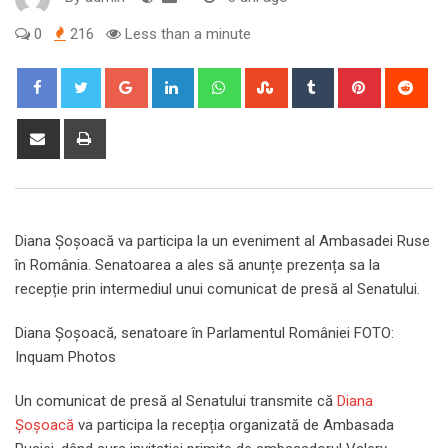
0
216
Less than a minute
Google+
LinkedIn
Whatsapp
StumbleUpon
Tumblr
Pinterest
Red
Share
Print
via
Email
Diana Șoșoacă va participa la un eveniment al Ambasadei Ruse
în România. Senatoarea a ales să anunțe prezența sa la
recepție prin intermediul unui comunicat de presă al Senatului.
Diana Șoșoacă, senatoare în Parlamentul României FOTO:
Inquam Photos
Un comunicat de presă al Senatului transmite că
Diana
Șoșoacă
va participa la recepția organizată de Ambasada