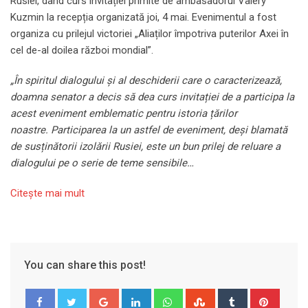
Rusiei, dând curs invitației primite de ambasadorul Valery
Kuzmin la recepția organizată joi, 4 mai. Evenimentul a fost
organiza cu prilejul victoriei „Aliaților împotriva puterilor Axei în
cel de-al doilea război mondial”.
„În spiritul dialogului și al deschiderii care o caracterizează,
doamna senator a decis să dea curs invitației de a participa la
acest eveniment emblematic pentru istoria țărilor
noastre. Participarea la un astfel de eveniment, deși blamată
de susținătorii izolării Rusiei, este un bun prilej de reluare a
dialogului pe o serie de teme sensibile…
Citeşte mai mult
You can share this post!
Google+
LinkedIn
Whatsapp
StumbleUpon
Tumblr
Pinter