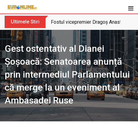
Skip
to
content
Ultimele Stiri
Fostul vicepremier Dragoș Anastasiu nu 
Gest ostentativ al Dianei
Șoșoacă: Senatoarea anunță
prin intermediul Parlamentului
că merge la un eveniment al
Ambasadei Ruse