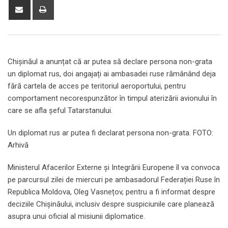
Share
Print
via
Email
Chișinăul a anunțat că ar putea să declare persona non-grata
un diplomat rus, doi angajați ai ambasadei ruse rămânând deja
fără cartela de acces pe teritoriul aeroportului, pentru
comportament necorespunzător în timpul aterizării avionului în
care se afla șeful Tatarstanului.
Un diplomat rus ar putea fi declarat persona non-grata. FOTO:
Arhivă
Ministerul Afacerilor Externe și Integrării Europene îl va convoca
pe parcursul zilei de miercuri pe ambasadorul Federației Ruse în
Republica Moldova, Oleg Vasnețov, pentru a fi informat despre
deciziile Chișinăului, inclusiv despre suspiciunile care planează
asupra unui oficial al misiunii diplomatice.