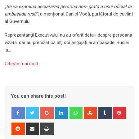
„Se va examina declararea persona non- grata a unui oficial la
ambasada rusă”,
a menționat Daniel Vodă, purtătorul de cuvânt
al Guvernului.
Reprezentanții Executivului nu au oferit detalii despre persoana
vizată, dar au precizat că alţi doi angajați ai ambasadei Rusiei
la…
Citeşte mai mult
You can share this post!
Google+
LinkedIn
Whatsapp
StumbleUpon
Tumblr
Pinter
Reddit
Share
Print
via