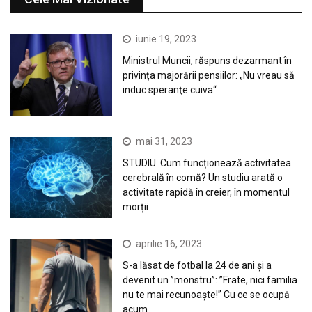
iunie 19, 2023
Ministrul Muncii, răspuns dezarmant în
privința majorării pensiilor: „Nu vreau să
induc speranţe cuiva“
mai 31, 2023
STUDIU. Cum funcționează activitatea
cerebrală în comă? Un studiu arată o
activitate rapidă în creier, în momentul
morții
aprilie 16, 2023
S-a lăsat de fotbal la 24 de ani și a
devenit un ”monstru”: ”Frate, nici familia
nu te mai recunoaște!” Cu ce se ocupă
acum