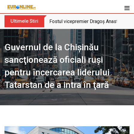
Skip
to
content
Ultimele Stiri
Fostul vicepremier Dragoș Anastasiu nu 
Guvernul de la Chişinău
sancţionează oficiali ruşi
pentru încercarea liderului
Tatarstan de a intra în ţară