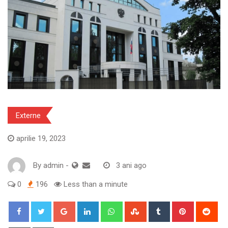
Externe
aprilie 19, 2023
By
admin
-
3 ani ago
0
196
Less than a minute
Google+
LinkedIn
Whatsapp
StumbleUpon
Tumblr
Pinterest
Red