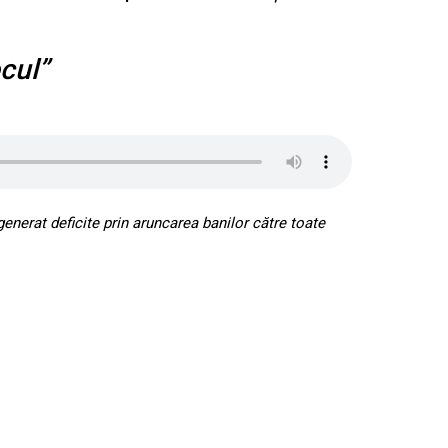
ocul”
generat deficite
prin aruncarea banilor către toate