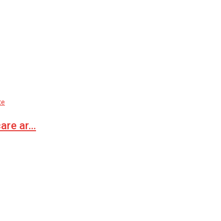
te
care ar…