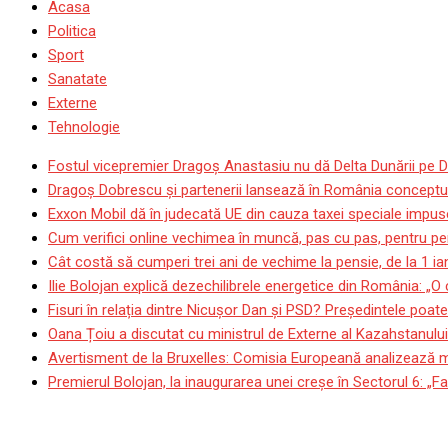
Acasa
Politica
Sport
Sanatate
Externe
Tehnologie
Fostul vicepremier Dragoș Anastasiu nu dă Delta Dunării pe D
Dragoş Dobrescu şi partenerii lansează în România conceptul p
Exxon Mobil dă în judecată UE din cauza taxei speciale impuse
Cum verifici online vechimea în muncă, pas cu pas, pentru pen
Cât costă să cumperi trei ani de vechime la pensie, de la 1 i
Ilie Bolojan explică dezechilibrele energetice din România: „O
Fisuri în relația dintre Nicușor Dan și PSD? Președintele poat
Oana Țoiu a discutat cu ministrul de Externe al Kazahstanului
Avertisment de la Bruxelles: Comisia Europeană analizează mod
Premierul Bolojan, la inaugurarea unei creșe în Sectorul 6: „Fa
Ilie Bolojan: Inflația ar p