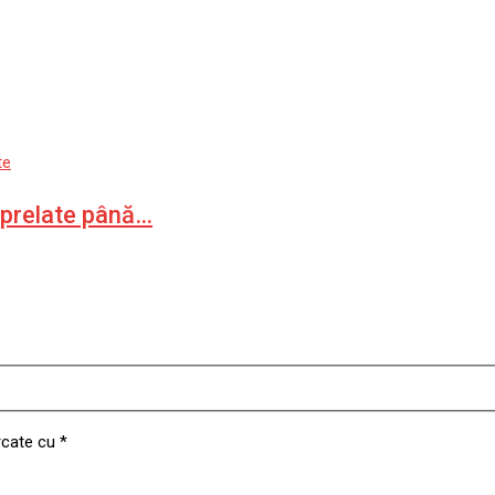
te
u prelate până…
rcate cu
*