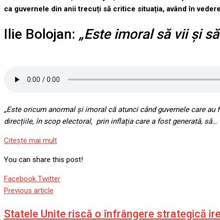
ca guvernele din anii trecuți să critice situația, având în veder
Ilie Bolojan:
„Este imoral
să vii și s
„Este oricum anormal și imoral că atunci când guvernele care au 
direcțiile, în scop electoral,
prin inflația care a fost generată, să…
Citeşte mai mult
You can share this post!
Google+
LinkedIn
Whatsapp
StumbleUpon
Tumblr
Pinterest
Reddit
Share
Print
Facebook
Twitter
via
Previous article
Email
Statele Unite riscă o înfrângere strategică irev