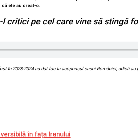
e că ele au creat-o.
ă-l critici pe cel care vine să stingă f
fost în 2023-2024
au dat foc la acoperișul casei României, adică au 
ersibilă în fața Iranului