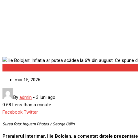
datele economice de la INS:
Europa FM
Actualitate
mai 15, 2026
By
admin
-
3 luni ago
0
68
Less than a minute
Google+
LinkedIn
Whatsapp
StumbleUpon
Tumblr
Pinterest
Reddit
Share
Print
Facebook
Twitter
via
Sursa foto: Inquam Photos / George Călin
Email
Premierul interimar, Ilie Bolojan, a comentat datele prezentate 