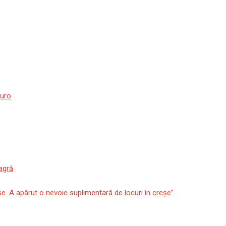
euro
agră
așe. A apărut o nevoie suplimentară de locuri în creșe”
 Ce spune despre