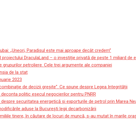
ubai: „Uneori, Paradisul este mai aproape decât credem”
roiectului DraculaLand – o investiție privată de peste 1 miliard de 
 grupurilor petroliere. Cele trei argumente ale companiei
sia de la stat
anuarie 2023
 combinație de decizii greșite”. Ce spune despre Legea Integrității
e deconta politic eșecul negocierilor pentru PNRR
 despre securitatea energetică și exporturile de petrol prin Marea Ne
ificările aduse la București legii decarbonizării
miliile tinere, în căutare de locuri de muncă, s-au mutat în marile or
utea scădea la 6% din august.