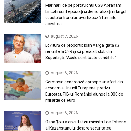
Marinarii de pe portavionul USS Abraham
Lincoln sunt epuizați și demoralizați în largul
coastelor Iranului, avertizează familiile
acestora
august 7, 2026
Lovitură de proporții: Ioan Varga, gata să
renunțe la CFR și să preia alt club din
SuperLigă: ”Acolo sunt toate condițiile”
august 6, 2026
Germania generează aproape un sfert din
economia Uniunii Europene, potrivit
Eurostat. PIB-ul României ajunge la 380 de
miliarde de euro
august 6, 2026
Oana Țoiu a discutat cu ministrul de Externe
al Kazahstanului despre securitatea