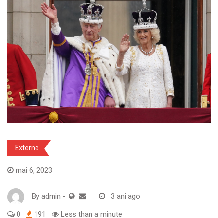
Externe
mai 6, 2023
By
admin
-
3 ani ago
0
191
Less than a minute