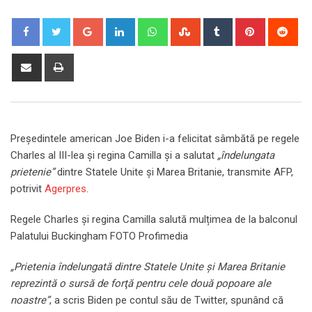
Google+
LinkedIn
Whatsapp
StumbleUpon
Tumblr
Pinterest
Red
Share
Print
via
Email
Preşedintele american Joe Biden i-a felicitat sâmbătă pe regele
Charles al III-lea şi regina Camilla şi a salutat
„îndelungata
prietenie”
dintre Statele Unite şi Marea Britanie, transmite AFP,
potrivit
Agerpres
.
Regele Charles și regina Camilla salută mulțimea de la balconul
Palatului Buckingham FOTO Profimedia
„Prietenia îndelungată dintre Statele Unite şi Marea Britanie
reprezintă o sursă de forţă pentru cele două popoare ale
noastre”
, a scris Biden pe contul său de Twitter, spunând că