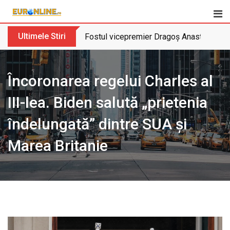
Skip
to
content
Ultimele Stiri
Fostul vicepremier Dragoș Anastasiu nu 
Încoronarea regelui Charles al
III-lea. Biden salută „prietenia
îndelungată” dintre SUA și
Marea Britanie