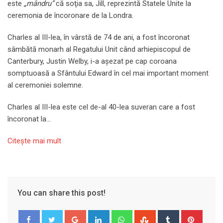
este
„mândru”
că soţia sa, Jill, reprezintă Statele Unite la
ceremonia de încoronare de la Londra.
Charles al III-lea, în vârstă de 74 de ani, a fost încoronat
sâmbătă monarh al Regatului Unit când arhiepiscopul de
Canterbury, Justin Welby, i-a aşezat pe cap coroana
somptuoasă a Sfântului Edward în cel mai important moment
al ceremoniei solemne.
Charles al III-lea este cel de-al 40-lea suveran care a fost
încoronat la…
Citeşte mai mult
You can share this post!
Google+
LinkedIn
Whatsapp
StumbleUpon
Tumblr
Pinter