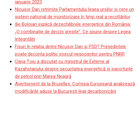
ianuarie 2023
Nicușor Dan retrimite Parlamentului legea urșilor și cere un
sistem național de monitorizare în timp real a recoltărilor
Ilie Bolojan explică dezechilibrele energetice din România:
„O combinație de decizii greșite”. Ce spune despre Legea
Integrității
Fisuri în relația dintre Nicușor Dan și PSD? Președintele
poate deconta politic eșecul negocierilor pentru PNRR
Oana Țoiu a discutat cu ministrul de Externe al
Kazahstanului despre securitatea energetică și exporturile
de petrol prin Marea Neagră
Avertisment de la Bruxelles: Comisia Europeană analizează
modificările aduse la București legii decarbonizării
Încoronarea regelui
Charles al III-lea. Mesajul
Comisiei Europene: Un