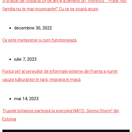
S-a lăsat de fotbal la 24 de ani și a devenit un ”monstru”: ”Frate, nici
familia nu te mai recunoaște!” Cu ce se ocupă acum
decembrie 30, 2022
Ce este metaverse și cum funcționează
iulie 7, 2023
Fostul șef al serviciilor de informații externe din Franța a numit
cauza tulburărilor în țară, migrația în masă
mai 14, 2023
Trupele britanice participă la exerciţiul NATO „Spring Storm“ din
Estonia