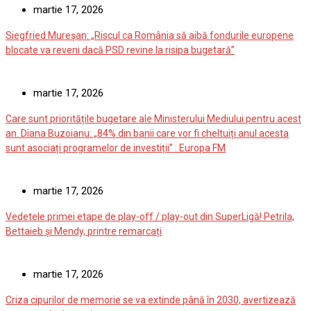
martie 17, 2026
Siegfried Mureșan: „Riscul ca România să aibă fondurile europene
blocate va reveni dacă PSD revine la risipa bugetară”
martie 17, 2026
Care sunt prioritățile bugetare ale Ministerului Mediului pentru acest
an. Diana Buzoianu: „84% din banii care vor fi cheltuiți anul acesta
sunt asociați programelor de investiții” : Europa FM
martie 17, 2026
Vedetele primei etape de play-off / play-out din SuperLigă! Petrila,
Bettaieb și Mendy, printre remarcați
martie 17, 2026
Criza cipurilor de memorie se va extinde până în 2030, avertizează