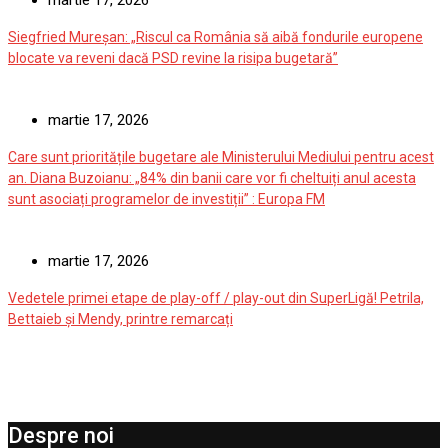
martie 17, 2026
Siegfried Mureșan: „Riscul ca România să aibă fondurile europene
blocate va reveni dacă PSD revine la risipa bugetară”
martie 17, 2026
Care sunt prioritățile bugetare ale Ministerului Mediului pentru acest
an. Diana Buzoianu: „84% din banii care vor fi cheltuiți anul acesta
sunt asociați programelor de investiții” : Europa FM
martie 17, 2026
Vedetele primei etape de play-off / play-out din SuperLigă! Petrila,
Bettaieb și Mendy, printre remarcați
Despre noi