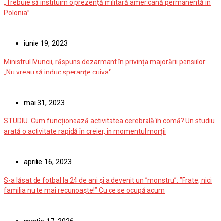
„Trebuie să instituim o prezență militară americană permanentă în
Polonia”
iunie 19, 2023
Ministrul Muncii, răspuns dezarmant în privința majorării pensiilor:
„Nu vreau să induc speranţe cuiva“
mai 31, 2023
STUDIU. Cum funcționează activitatea cerebrală în comă? Un studiu
arată o activitate rapidă în creier, în momentul morții
aprilie 16, 2023
S-a lăsat de fotbal la 24 de ani și a devenit un ”monstru”: ”Frate, nici
familia nu te mai recunoaște!” Cu ce se ocupă acum