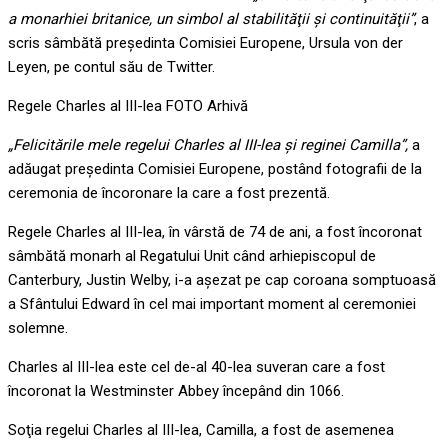
a monarhiei britanice, un simbol al stabilităţii şi continuităţii”
, a
scris sâmbătă preşedinta Comisiei Europene, Ursula von der
Leyen, pe contul său de Twitter.
Regele Charles al III-lea FOTO Arhivă
„Felicitările mele regelui Charles al III-lea şi reginei Camilla”,
a
adăugat președinta Comisiei Europene, postând fotografii de la
ceremonia de încoronare la care a fost prezentă.
Regele Charles al III-lea, în vârstă de 74 de ani, a fost încoronat
sâmbătă monarh al Regatului Unit când arhiepiscopul de
Canterbury, Justin Welby, i-a aşezat pe cap coroana somptuoasă
a Sfântului Edward în cel mai important moment al ceremoniei
solemne.
Charles al III-lea este cel de-al 40-lea suveran care a fost
încoronat la Westminster Abbey începând din 1066.
Soţia regelui Charles al III-lea, Camilla, a fost de asemenea