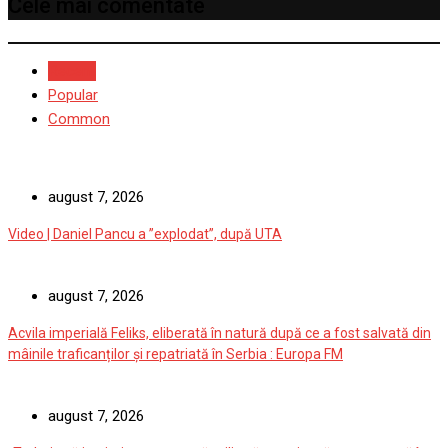
Cele mai comentate
Recent
Popular
Common
august 7, 2026
Video | Daniel Pancu a ”explodat”, după UTA
august 7, 2026
Acvila imperială Feliks, eliberată în natură după ce a fost salvată din
mâinile traficanților și repatriată în Serbia : Europa FM
august 7, 2026