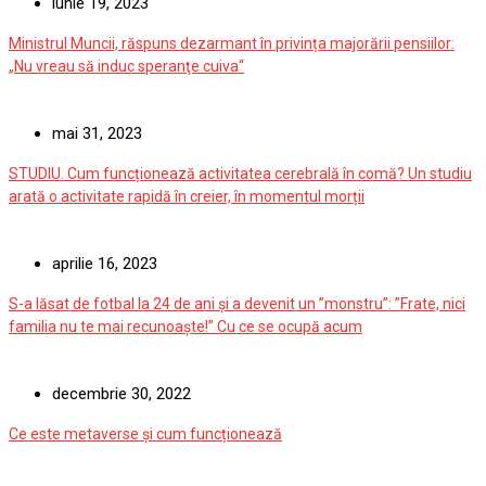
iunie 19, 2023
Ministrul Muncii, răspuns dezarmant în privința majorării pensiilor:
„Nu vreau să induc speranţe cuiva“
mai 31, 2023
STUDIU. Cum funcționează activitatea cerebrală în comă? Un studiu
arată o activitate rapidă în creier, în momentul morții
aprilie 16, 2023
S-a lăsat de fotbal la 24 de ani și a devenit un ”monstru”: ”Frate, nici
familia nu te mai recunoaște!” Cu ce se ocupă acum
decembrie 30, 2022
Ce este metaverse și cum funcționează