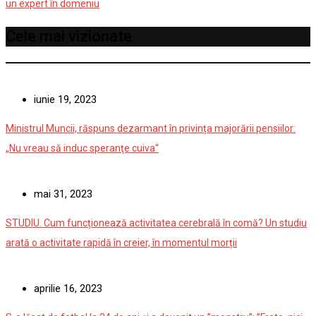
un expert în domeniu
Cele mai vizionate
iunie 19, 2023
Ministrul Muncii, răspuns dezarmant în privința majorării pensiilor:
„Nu vreau să induc speranţe cuiva“
mai 31, 2023
STUDIU. Cum funcționează activitatea cerebrală în comă? Un studiu
arată o activitate rapidă în creier, în momentul morții
aprilie 16, 2023