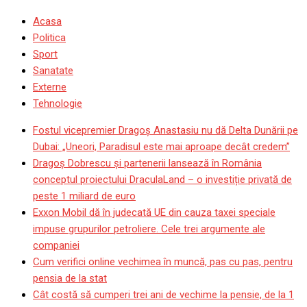
Acasa
Politica
Sport
Sanatate
Externe
Tehnologie
Fostul vicepremier Dragoș Anastasiu nu dă Delta Dunării pe
Dubai: „Uneori, Paradisul este mai aproape decât credem”
Dragoş Dobrescu şi partenerii lansează în România
conceptul proiectului DraculaLand – o investiție privată de
peste 1 miliard de euro
Exxon Mobil dă în judecată UE din cauza taxei speciale
impuse grupurilor petroliere. Cele trei argumente ale
companiei
Cum verifici online vechimea în muncă, pas cu pas, pentru
pensia de la stat
Cât costă să cumperi trei ani de vechime la pensie, de la 1