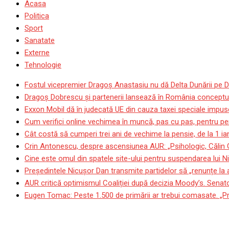
Acasa
Politica
Sport
Sanatate
Externe
Tehnologie
Fostul vicepremier Dragoș Anastasiu nu dă Delta Dunării pe D
Dragoş Dobrescu şi partenerii lansează în România conceptul p
Exxon Mobil dă în judecată UE din cauza taxei speciale impuse
Cum verifici online vechimea în muncă, pas cu pas, pentru pen
Cât costă să cumperi trei ani de vechime la pensie, de la 1 i
Crin Antonescu, despre ascensiunea AUR: „Psihologic, Călin
Cine este omul din spatele site-ului pentru suspendarea lui N
Președintele Nicușor Dan transmite partidelor să „renunțe la
AUR critică optimismul Coaliției după decizia Moody’s. Senat
Eugen Tomac: Peste 1.500 de primării ar trebui comasate. „Pr
Iranul ripostează cu tiruri 