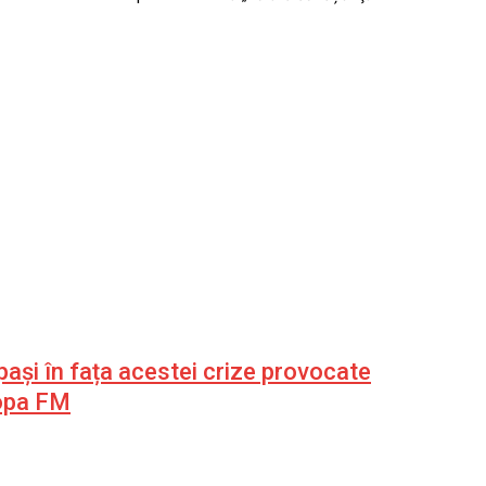
ași în fața acestei crize provocate
uropa FM