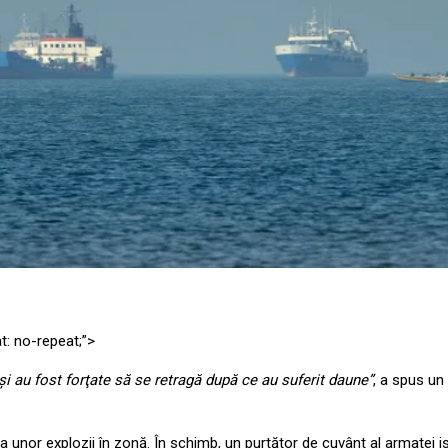
t: no-repeat;”>
şi au fost forţate să se retragă după ce au suferit daune”
, a spus un 
nţa unor explozii în zonă. În schimb, un purtător de cuvânt al armatei 