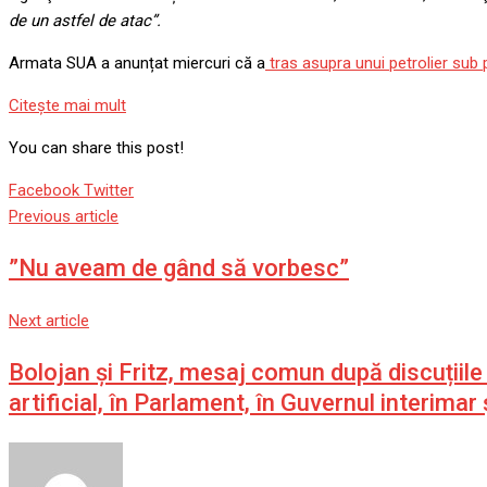
de un astfel de atac”.
Armata SUA a anunțat miercuri că a
tras asupra unui petrolier sub 
Citeşte mai mult
You can share this post!
Google+
LinkedIn
Whatsapp
StumbleUpon
Tumblr
Pinterest
Reddit
Share
Print
Facebook
Twitter
via
Previous article
Email
”Nu aveam de gând să vorbesc”
Next article
Bolojan și Fritz, mesaj comun după discuțiil
artificial, în Parlament, în Guvernul interimar