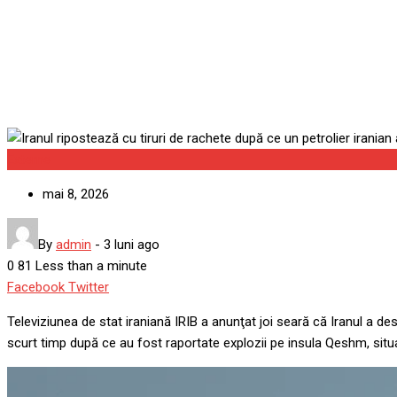
de armata SUA
Externe
mai 8, 2026
By
admin
-
3 luni ago
0
81
Less than a minute
Google+
LinkedIn
Whatsapp
StumbleUpon
Tumblr
Pinterest
Reddit
Share
Print
Facebook
Twitter
via
Televiziunea de stat iraniană IRIB a anunţat joi seară că Iranul a des
Email
scurt timp după ce au fost raportate explozii pe insula Qeshm, sit