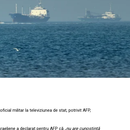
oficial militar la televiziunea de stat, potrivit AFP,
israeliene a declarat pentru AFP că „
nu are cunoştinţă