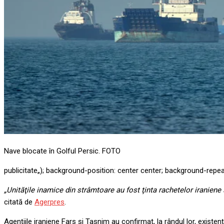
Nave blocate în Golful Persic. FOTO
publicitate
„); background-position: center center; background-repea
„Unităţile inamice din strâmtoare au fost ţinta rachetelor iraniene 
citată de
Agerpres
.
Agenţiile iraniene Fars şi Tasnim au confirmat, la rândul lor, existe