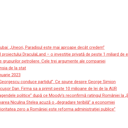
ubai: „Uneori, Paradisul este mai aproape decât credem”
roiectului DraculaLand – o investiție privată de peste 1 miliard de 
 grupurilor petroliere. Cele trei argumente ale companiei
sia de la stat
anuarie 2023
 Georgescu conduce partidul”. Ce spune despre George Simion
icuşor Dan. Firma sa a primit peste 10 milioane de lei de la AUR
 agendele politice” după ce Moody’s reconfirmă ratingul României la 
oarea Niculina Stelea acuză o „degradare teribilă” a economiei
ioritatea zero a României este reforma administrației publice”
de rachete după ce un petrolie