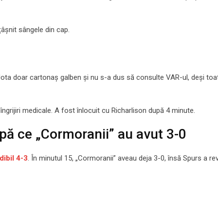
țâșnit sângele din cap.
i Jota doar cartonaș galben și nu s-a dus să consulte VAR-ul, deși toa
îngrijiri medicale. A fost înlocuit cu Richarlison după 4 minute.
pă ce „Cormoranii” au avut 3-0
ibil 4-3
. În minutul 15, „Cormoranii” aveau deja 3-0, însă Spurs a re