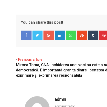
You can share this post!
Google+
LinkedIn
Whatsapp
StumbleUpo
Tumbl
Facebook
Twitter
Previous article
Mircea Toma, CNA: Închiderea unei voci nu este o so
democratică. E importantă granița dintre libertatea 
exprimare și exprimarea responsabilă
admin
administrator