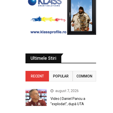
Ultimele Stiri
RECENT
POPULAR
COMMON
august 7, 2026
Video | Daniel Pancu a
”explodat”, după UTA