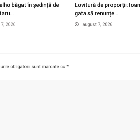
elho băgat în ședință de
Lovitură de proporții: Ioa
taru…
gata să renunțe…
7, 2026
august 7, 2026
rile obligatorii sunt marcate cu
*