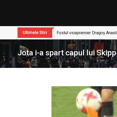
Skip
to
content
Ultimele Stiri
Fostul vicepremier Dragoș Anasta
Jota i-a spart capul lui Skipp