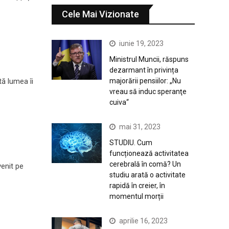
Cele Mai Vizionate
iunie 19, 2023
Ministrul Muncii, răspuns
dezarmant în privința
tă lumea îi
majorării pensiilor: „Nu
vreau să induc speranţe
cuiva“
mai 31, 2023
STUDIU. Cum
funcționează activitatea
cerebrală în comă? Un
venit pe
studiu arată o activitate
rapidă în creier, în
momentul morții
aprilie 16, 2023