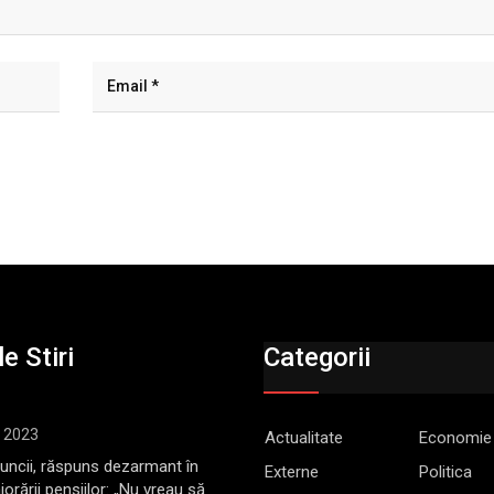
e Stiri
Categorii
, 2023
Actualitate
Economie
Muncii, răspuns dezarmant în
Externe
Politica
jorării pensiilor: „Nu vreau să