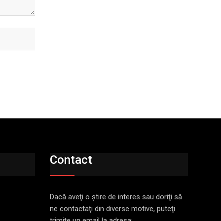
Contact
Dacă aveţi o ştire de interes sau doriţi să
ne contactaţi din diverse motive, puteţi
trimite un email la adresa: