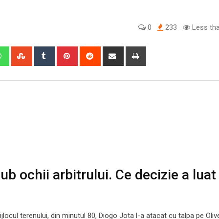
0
233
Less tha
edIn
Whatsapp
StumbleUpon
Tumblr
Pinterest
Reddit
Share
Print
via
Email
ub ochii arbitrului. Ce decizie a luat
locul terenului, din minutul 80, Diogo Jota l-a atacat cu talpa pe Oliv