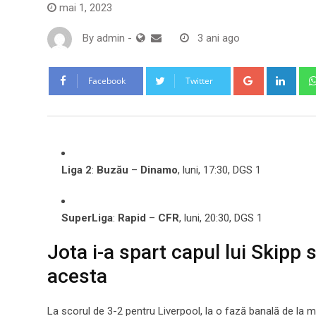
mai 1, 2023
By
admin
-
3 ani ago
Google+
Link
Facebook
Twitter
Liga 2
:
Buzău
–
Dinamo
, luni, 17:30, DGS 1
SuperLiga
:
Rapid
–
CFR
, luni, 20:30, DGS 1
Jota i-a spart capul lui Skipp s
acesta
La scorul de 3-2 pentru Liverpool, la o fază banală de la mij