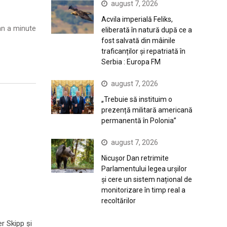
august 7, 2026
Acvila imperială Feliks,
n a minute
eliberată în natură după ce a
fost salvată din mâinile
traficanților și repatriată în
Serbia : Europa FM
august 7, 2026
„Trebuie să instituim o
prezență militară americană
permanentă în Polonia”
august 7, 2026
Nicușor Dan retrimite
Parlamentului legea urșilor
și cere un sistem național de
monitorizare în timp real a
recoltărilor
er Skipp și