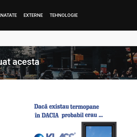
NATATE
EXTERNE
TEHNOLOGIE
proape decât credem”
luat acesta