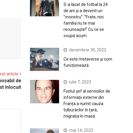
S-a lăsat de fotbal la 24
de ani și a devenit un
”monstru”: ”Frate, nici
familia nu te mai
recunoaște!” Cu ce se
ocupă acum
decembrie 30, 2022
Ce este metaverse și cum
funcționează
ext article
onsabil de
iulie 7, 2023
st înlocuit
Fostul șef al serviciilor de
informații externe din
Franța a numit cauza
tulburărilor în țară,
migrația în masă
mai 14, 2023