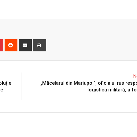
n
r
Pinterest
Reddit
Share
Print
via
Email
N
luție
„Măcelarul din Mariupol“, oficialul rus resp
de
logistica militară, a fo