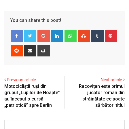
You can share this post!
Google+
LinkedIn
Whatsapp
StumbleUpon
Tumblr
Pinter
Reddit
Share
Print
via
Email
Previous article
Next article
Motocicliştii ruşi din
Racovițan este primul
grupul „Lupilor de Noapte”
jucător român din
au început o cursă
străinătate ce poate
„patriotică” spre Berlin
sărbători titlul