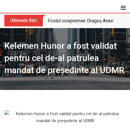
Skip
to
content
Ultimele Stiri
Fostul vicepremier Dragoș Anastasiu nu 
Kelemen Hunor a fost validat
pentru cel de-al patrulea
mandat de președinte al UDMR