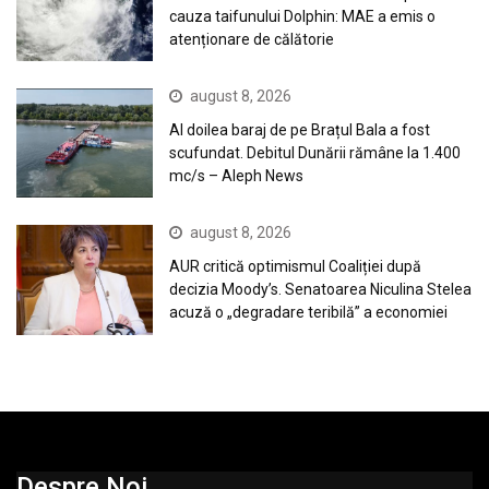
cauza taifunului Dolphin: MAE a emis o
atenționare de călătorie
august 8, 2026
Al doilea baraj de pe Brațul Bala a fost
scufundat. Debitul Dunării rămâne la 1.400
mc/s – Aleph News
august 8, 2026
AUR critică optimismul Coaliției după
decizia Moody’s. Senatoarea Niculina Stelea
acuză o „degradare teribilă” a economiei
Despre Noi