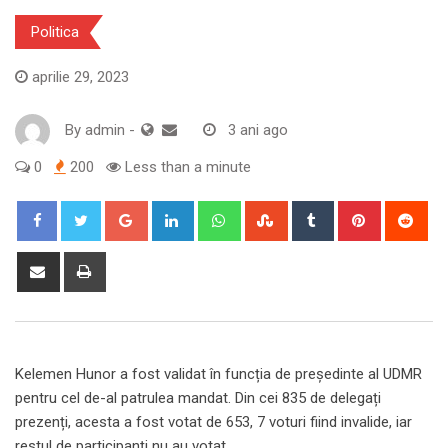
Politica
aprilie 29, 2023
By
admin
-
3 ani ago
0
200
Less than a minute
Google+
LinkedIn
Whatsapp
StumbleUpon
Tumblr
Pinterest
Red
Share
Print
via
Email
Kelemen Hunor a fost validat în funcția de președinte al UDMR
pentru cel de-al patrulea mandat. Din cei 835 de delegați
prezenți, acesta a fost votat de 653, 7 voturi fiind invalide, iar
restul de participanți nu au votat.