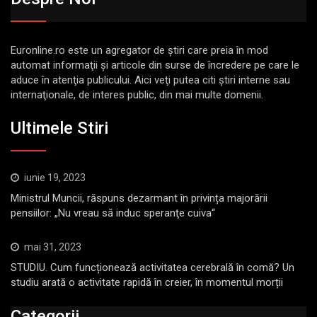
Euronline.ro este un agregator de ştiri care preia în mod
automat informaţii şi articole din surse de încredere pe care le
aduce în atenţia publicului. Aici veţi putea citi ştiri interne sau
internaţionale, de interes public, din mai multe domenii.
Ultimele Stiri
iunie 19, 2023
Ministrul Muncii, răspuns dezarmant în privința majorării
pensiilor: „Nu vreau să induc speranţe cuiva“
mai 31, 2023
STUDIU. Cum funcționează activitatea cerebrală în comă? Un
studiu arată o activitate rapidă în creier, în momentul morții
Categorii