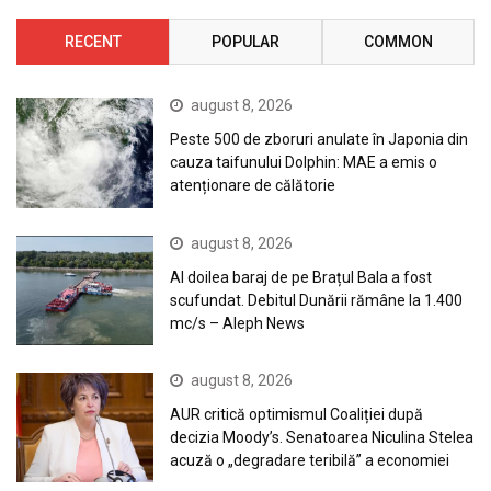
RECENT
POPULAR
COMMON
august 8, 2026
Peste 500 de zboruri anulate în Japonia din
cauza taifunului Dolphin: MAE a emis o
atenționare de călătorie
august 8, 2026
Al doilea baraj de pe Brațul Bala a fost
scufundat. Debitul Dunării rămâne la 1.400
mc/s – Aleph News
august 8, 2026
AUR critică optimismul Coaliției după
decizia Moody’s. Senatoarea Niculina Stelea
acuză o „degradare teribilă” a economiei