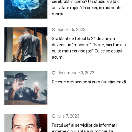
cerebrală în comă? Un studiu arată o
activitate rapidă în creier, în momentul
morții
aprilie 16, 2023
S-a lăsat de fotbal la 24 de ani și a
devenit un ”monstru”: ”Frate, nici familia
nu te mai recunoaște!” Cu ce se ocupă
acum
decembrie 30, 2022
Ce este metaverse și cum funcționează
iulie 7, 2023
Fostul șef al serviciilor de informații
externe din Franța a numit cauza