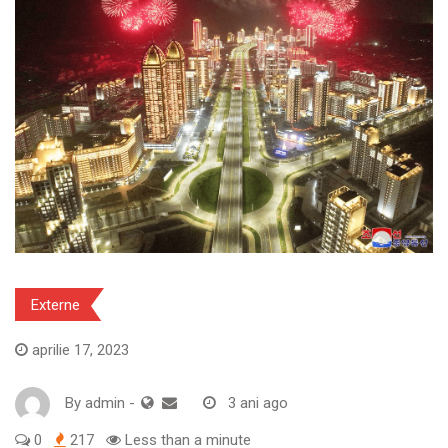
Externe
aprilie 17, 2023
By
admin
-
3 ani ago
0
217
Less than a minute