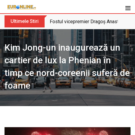
Skip
to
content
Ultimele Stiri
Fostul vicepremier Dragoș Anastasiu nu 
Kim Jong-un inaugurează un
cartier de lux la Phenian în
timp ce nord-coreenii suferă de
foame