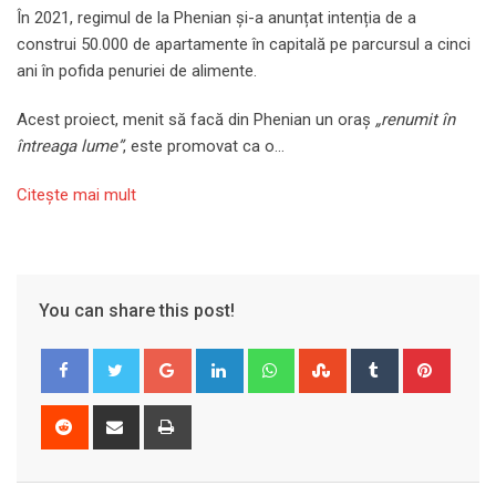
În 2021, regimul de la Phenian și-a anunțat intenția de a
construi 50.000 de apartamente în capitală pe parcursul a cinci
ani în pofida penuriei de alimente.
Acest proiect, menit să facă din Phenian un oraș
„renumit în
întreaga lume”
, este promovat ca o…
Citeşte mai mult
You can share this post!
Google+
LinkedIn
Whatsapp
StumbleUpon
Tumblr
Pinter
Reddit
Share
Print
via
Email