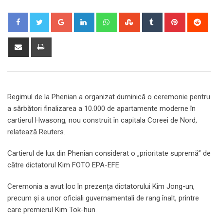
Google+
LinkedIn
Whatsapp
StumbleUpon
Tumblr
Pinterest
Red
Share
Print
via
Email
Regimul de la Phenian a organizat duminică o ceremonie pentru
a sărbători finalizarea a 10.000 de apartamente moderne în
cartierul Hwasong, nou construit în capitala Coreei de Nord,
relatează Reuters.
Cartierul de lux din Phenian considerat o „prioritate supremă” de
către dictatorul Kim FOTO EPA-EFE
Ceremonia a avut loc în prezența dictatorului Kim Jong-un,
precum și a unor oficiali guvernamentali de rang înalt, printre
care premierul Kim Tok-hun.