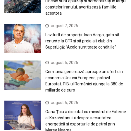
Lincoln sunt epuizați și demoralizați în largul
coastelor Iranului, avertizează familiile
acestora
august 7, 2026
Lovitură de proporții: Ioan Varga, gata să
renunțe la CFR și să preia alt club din
SuperLigă: ”Acolo sunt toate condițiile”
august 6, 2026
Germania generează aproape un sfert din
economia Uniunii Europene, potrivit
Eurostat. PIB-ul României ajunge la 380 de
miliarde de euro
august 6, 2026
Oana Țoiu a discutat cu ministrul de Externe
al Kazahstanului despre securitatea
energetică și exporturile de petrol prin
Marea Neagră