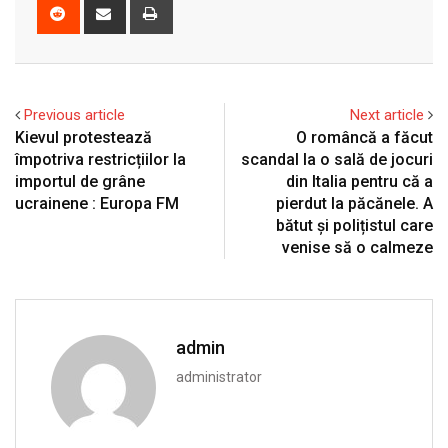
Reddit
Share
Print
via
Email
Previous article
Next article
Kievul protestează
O româncă a făcut
împotriva restricțiilor la
scandal la o sală de jocuri
importul de grâne
din Italia pentru că a
ucrainene : Europa FM
pierdut la păcănele. A
bătut și polițistul care
venise să o calmeze
admin
administrator