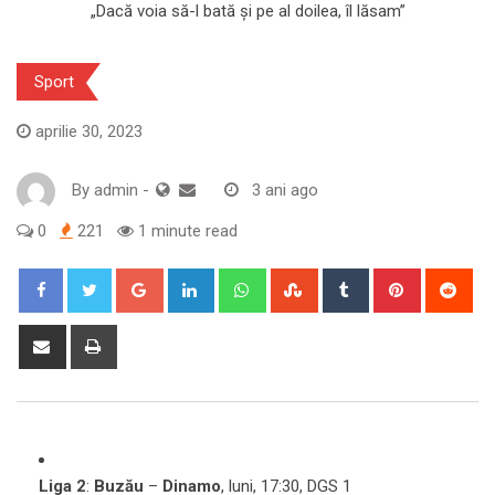
Sport
aprilie 30, 2023
By
admin
-
3 ani ago
0
221
1 minute read
Google+
LinkedIn
Whatsapp
StumbleUpon
Tumblr
Pinterest
Red
Share
Print
via
Email
Liga 2
:
Buzău
–
Dinamo
, luni, 17:30, DGS 1