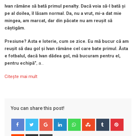
Ivan rămâne să bată primul penalty. Dacă voia să-l bată și
pe al doilea, îl lăsam normal. Da, nu a vrut, mi-a dat mie
mingea
, am marcat, dar din păcate nu am reușit să
câștigăm.
Presiune? Asta e loterie, cum se zice. Eu mă bucur că am
reușit să dau gol și Ivan rămâne cel care bate primul. Ăsta
e fotbalul, dacă Ivan dădea gol, mă bucuram pentru el,
pentru echipă”
, a…
Citeşte mai mult
You can share this post!
Google+
LinkedIn
Whatsapp
StumbleUpon
Tumblr
Pinter