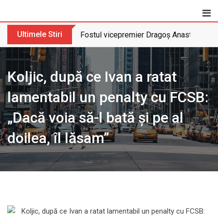
Skip
to
content
Ultimele Stiri
Fostul vicepremier Dragoș Anastasiu nu 
Koljic, după ce Ivan a ratat
lamentabil un penalty cu FCSB:
„Dacă voia să-l bată și pe al
doilea, îl lăsam”