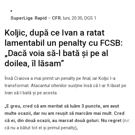
SuperLiga
:
Rapid
–
CFR
, luni, 20:30, DGS 1
Koljic, după ce Ivan a ratat
lamentabil un penalty cu FCSB:
„Dacă voia să-l bată și pe al
doilea, îl lăsam”
Însă Craiova a mai primit un penalty pe final, iar Koljic l-a
transformat. Atacantul oltenilor susține însă că l-ar fi lăsat pe
Ivan să-l bată și pe acesta.
„E greu, cred că am meritat să luăm 3 puncte, am avut
multe ocazii, dar nu am reușit să marcăm mai mult. Cred
că ei, din două ocazii, au marcat două goluri. Nu regret
(n.r.:
că nu a bătut tot el și primul penalty)
,