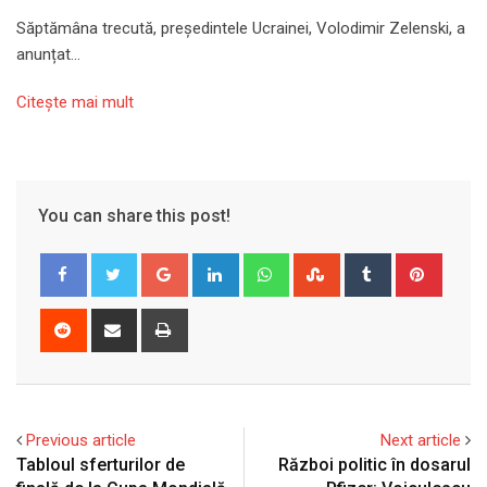
Săptămâna trecută, președintele Ucrainei, Volodimir Zelenski, a
anunțat…
Citeşte mai mult
You can share this post!
Google+
LinkedIn
Whatsapp
StumbleUpon
Tumblr
Pinter
Reddit
Share
Print
via
Email
Previous article
Next article
Tabloul sferturilor de
Război politic în dosarul