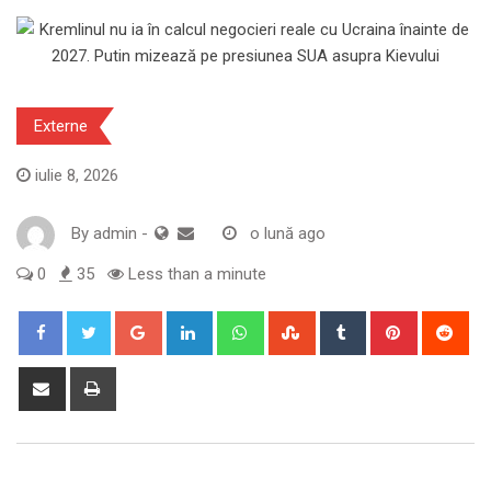
Externe
iulie 8, 2026
By
admin
-
o lună ago
0
35
Less than a minute
Google+
LinkedIn
Whatsapp
StumbleUpon
Tumblr
Pinterest
Red
Share
Print
via
Email