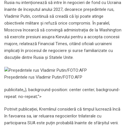
Rusia nu intenționează să intre în negocieri de fond cu Ucraina
înainte de începutul anului 2027, deoarece președintele rus,
Vladimir Putin, continuă să creadă că își poate atinge
obiectivele militare și refuză orice compromis. În paralel,
Moscova încearcă să convingă administrația de la Washington
să exercite presiuni asupra Kievului pentru a accepta concesii
majore, relatează Financial Times, citând oficiali ucraineni
implicați în procesul de negociere și surse familiarizate cu
discuțiile dintre Rusia și Statele Unite.
Președintele rus Vladimir Putin/FOTO:AFP
publicitate
„); background-position: center center; background-
repeat: no-repeat;”>
Potrivit publicației, Kremlinul consideră că timpul lucrează încă
în favoarea sa, iar reluarea negocierilor trilaterale cu
participarea SUA este puțin probabilă înainte de sfârșitul verii.