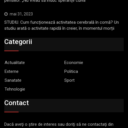
pensiilor: „Nu vreau să induc speranţe cuiva“
mai 31, 2023
STUDIU. Cum funcționează activitatea cerebrală în comă? Un
studiu arată o activitate rapidă în creier, în momentul morții
Categorii
Actualitate
Economie
Externe
Politica
Sanatate
Sport
Tehnologie
Contact
Dacă aveţi o ştire de interes sau doriţi să ne contactaţi din