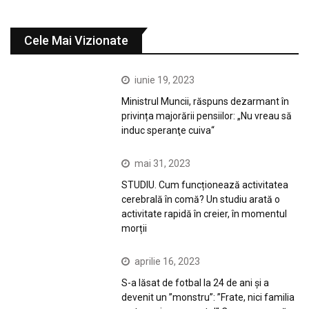
Cele Mai Vizionate
iunie 19, 2023
Ministrul Muncii, răspuns dezarmant în
privința majorării pensiilor: „Nu vreau să
induc speranţe cuiva“
mai 31, 2023
STUDIU. Cum funcționează activitatea
cerebrală în comă? Un studiu arată o
activitate rapidă în creier, în momentul
morții
aprilie 16, 2023
S-a lăsat de fotbal la 24 de ani și a
devenit un ”monstru”: ”Frate, nici familia