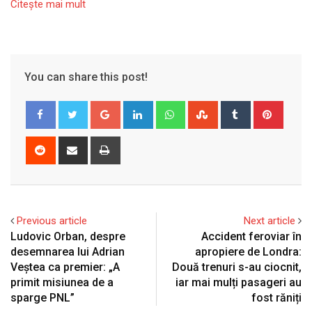
Citeşte mai mult
You can share this post!
Google+
LinkedIn
Whatsapp
StumbleUpon
Tumblr
Pinter
Reddit
Share
Print
via
Email
Previous article
Next article
Ludovic Orban, despre
Accident feroviar în
desemnarea lui Adrian
apropiere de Londra:
Veștea ca premier: „A
Două trenuri s-au ciocnit,
primit misiunea de a
iar mai mulți pasageri au
sparge PNL”
fost răniți