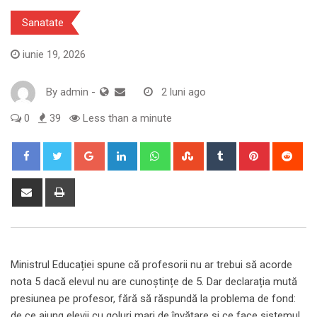
Sanatate
iunie 19, 2026
By
admin
-
2 luni ago
0
39
Less than a minute
Google+
LinkedIn
Whatsapp
StumbleUpon
Tumblr
Pinterest
Red
Share
Print
via
Email
Ministrul Educației spune că profesorii nu ar trebui să acorde
nota 5 dacă elevul nu are cunoștințe de 5. Dar declarația mută
presiunea pe profesor, fără să răspundă la problema de fond:
de ce ajung elevii cu goluri mari de învățare și ce face sistemul