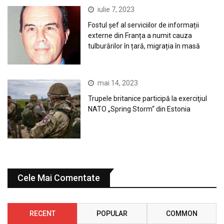
iulie 7, 2023
Fostul șef al serviciilor de informații
externe din Franța a numit cauza
tulburărilor în țară, migrația în masă
mai 14, 2023
Trupele britanice participă la exerciţiul
NATO „Spring Storm“ din Estonia
Cele Mai Comentate
RECENT
POPULAR
COMMON