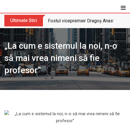
Skip
to
content
Ultimele Stiri
Fostul vicepremier Dragoș Anastasiu nu 
„La cum e sistemul la noi, n-o
să mai vrea nimeni să fie
profesor”